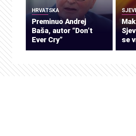
HRVATSKA
SJEV
Preminuo Andrej
Make
Baša, autor “Don’t
Sje
Ever Cry”
se v