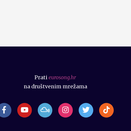
Prati
eurosong.hr
na društvenim mrežama