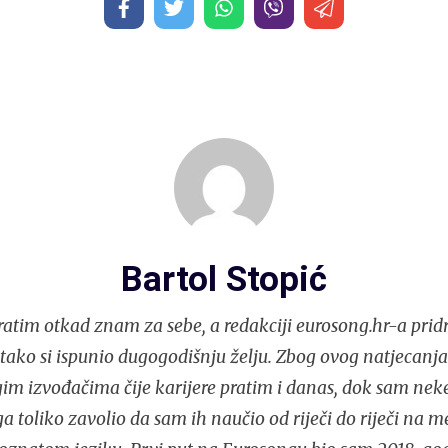
Bartol Stopić
atim otkad znam za sebe, a redakciji eurosong.hr-a prid
i tako si ispunio dugogodišnju želju. Zbog ovog natjecan
im izvođačima čije karijere pratim i danas, dok sam nek
 toliko zavolio da sam ih naučio od riječi do riječi na 