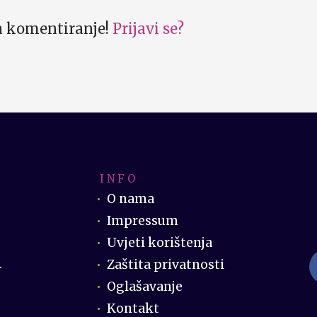
za komentiranje!
Prijavi se?
I N F O
O nama
Impressum
Uvjeti korištenja
Zaštita privatnosti
.
Oglašavanje
Kontakt