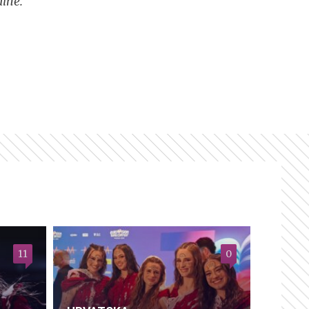
ine.
11
0