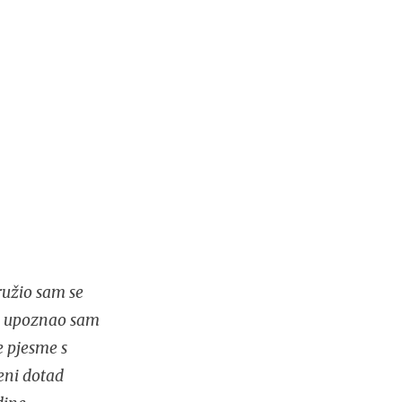
ružio sam se
ja upoznao sam
e pjesme s
meni dotad