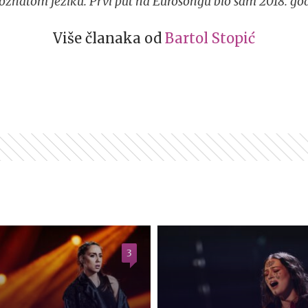
oznatom jeziku. Prvi put na Eurosongu bio sam 2018. god
Više članaka od
Bartol Stopić
3