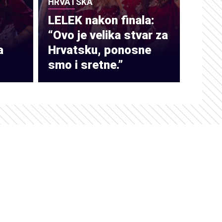
HRVATSKA
LELEK nakon finala:
“Ovo je velika stvar za
a
Hrvatsku, ponosne
smo i sretne.”