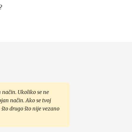
?
 način. Ukoliko se ne
ojan način. Ako se tvoj
 što drugo što nije vezano