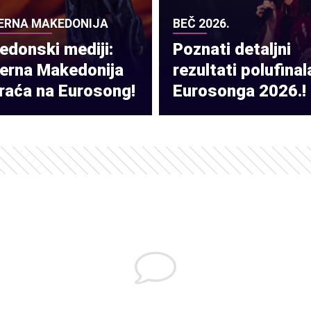
ERNA MAKEDONIJA
BEČ 2026.
donski mediji:
Poznati detaljni
verna Makedonija
rezultati polufinal
raća na Eurosong!
Eurosonga 2026.!