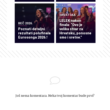
11
0
HRVATSKA
LELEK nakon
BEČ 2026.
finala: “Ovo je
Poznati detaljni
velika stvar za
rezultati polufinala
Hrvatsku, ponosne
Eurosonga 2026.!
smo i sretne.”
Još nema komentara. Neka tvoj komentar bude prvi?