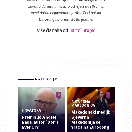
zavolio da sam ih naučio od riječi do riječi na
meni dotad nepoznatom jeziku. Prvi put na
Eurosongu bio sam 2018. godine.
Više članaka od
Bartol Stopić
NAJNOVIJE
0
3
SJEVERNA
MAKEDONIJA
HRVATSKA
Makedonski mediji:
Preminuo Andrej
Sjeverna
Baša, autor “Don’t
Makedonija se
Ever Cry”
vraća na Eurosong!