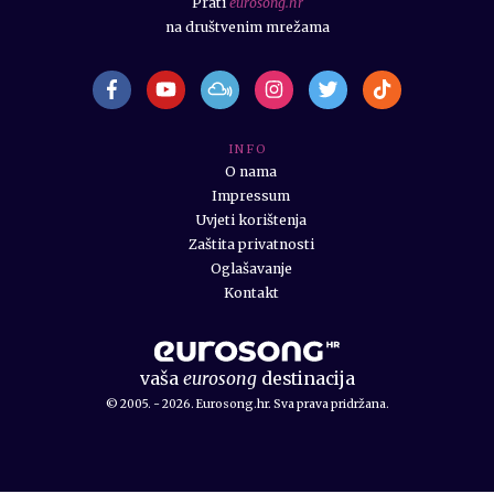
Prati
eurosong.hr
na društvenim mrežama
I N F O
O nama
Impressum
Uvjeti korištenja
Zaštita privatnosti
Oglašavanje
Kontakt
vaša
eurosong
destinacija
© 2005. - 2026. Eurosong.hr. Sva prava pridržana.