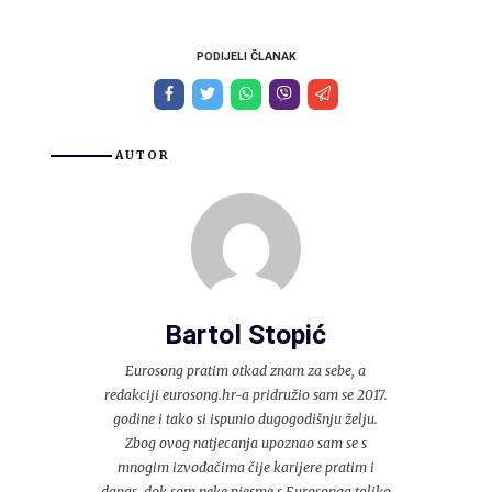
PODIJELI ČLANAK
AUTOR
Bartol Stopić
Eurosong pratim otkad znam za sebe, a
redakciji eurosong.hr-a pridružio sam se 2017.
godine i tako si ispunio dugogodišnju želju.
Zbog ovog natjecanja upoznao sam se s
mnogim izvođačima čije karijere pratim i
danas, dok sam neke pjesme s Eurosonga toliko