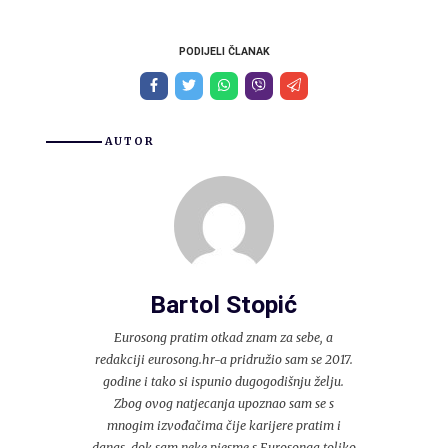
PODIJELI ČLANAK
AUTOR
Bartol Stopić
Eurosong pratim otkad znam za sebe, a
redakciji eurosong.hr-a pridružio sam se 2017.
godine i tako si ispunio dugogodišnju želju.
Zbog ovog natjecanja upoznao sam se s
mnogim izvođačima čije karijere pratim i
danas, dok sam neke pjesme s Eurosonga toliko