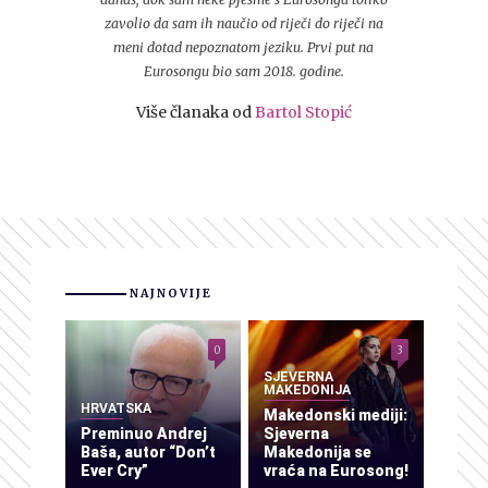
zavolio da sam ih naučio od riječi do riječi na
meni dotad nepoznatom jeziku. Prvi put na
Eurosongu bio sam 2018. godine.
Više članaka od
Bartol Stopić
NAJNOVIJE
0
3
SJEVERNA
MAKEDONIJA
HRVATSKA
Makedonski mediji:
Preminuo Andrej
Sjeverna
Baša, autor “Don’t
Makedonija se
Ever Cry”
vraća na Eurosong!