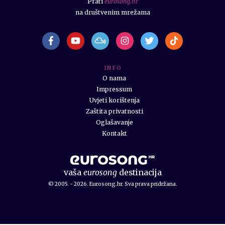
Prati
eurosong.hr
na društvenim mrežama
I N F O
O nama
Impressum
Uvjeti korištenja
Zaštita privatnosti
Oglašavanje
Kontakt
vaša
eurosong
destinacija
© 2005. - 2026. Eurosong.hr. Sva prava pridržana.