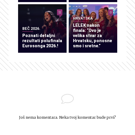
11
0
HRVATSKA
LELEK nakon
BEČ 2026.
finala: “Ovo je
Poznati detaljni
velika stvar za
rezultati polufinala
Hrvatsku, ponosne
Eurosonga 2026.!
smo i sretne.”
Još nema komentara. Neka tvoj komentar bude prvi?