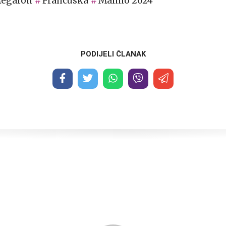
Megafon
Francuska
Malmö 2024
PODIJELI ČLANAK