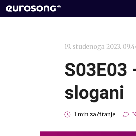
19. studenoga 2023. 09:4
S03E03 –
slogani
1 min za čitanje
N