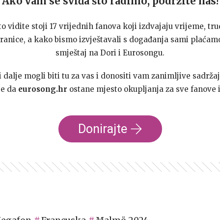
Ako vam se sviđa što radimo, podržite nas!
to vidite stoji 17 vrijednih fanova koji izdvajaju vrijeme, tru
ranice, a kako bismo izvještavali s događanja sami plaćamo
smještaj na Dori i Eurosongu.
dalje mogli biti tu za vas i donositi vam zanimljive sadržaj
te da
eurosong.hr
ostane mjesto okupljanja za sve fanove i
Donirajte