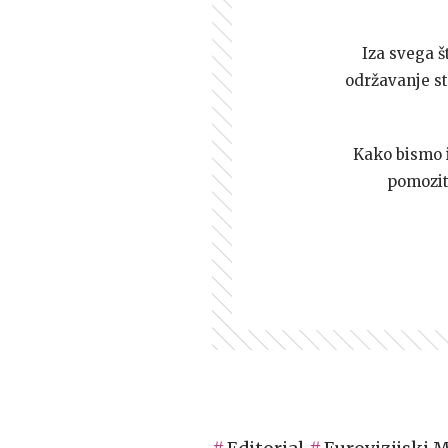
Iza svega š
održavanje st
Kako bismo i 
pomozi