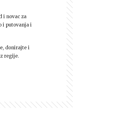
d i novac za
 i putovanja i
e, donirajte i
z regije.