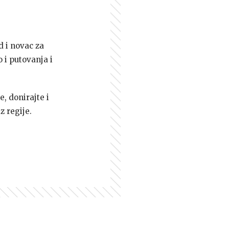
d i novac za
 i putovanja i
e, donirajte i
z regije.