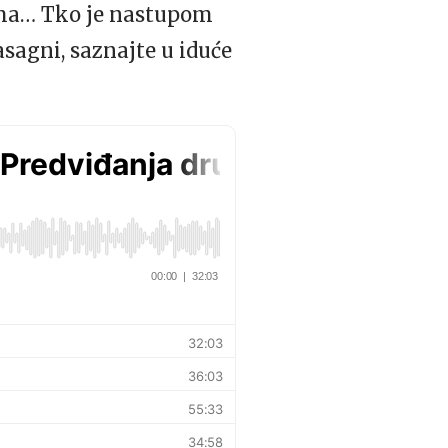
vima… Tko je nastupom
asagni, saznajte u iduće