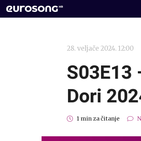
28. veljače 2024. 12:00
S03E13 –
Dori 202
1 min za čitanje
N