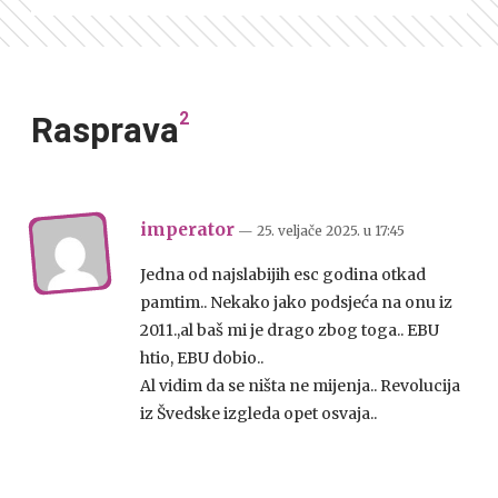
2
Rasprava
imperator
— 25. veljače 2025.
u
17:45
Jedna od najslabijih esc godina otkad
pamtim.. Nekako jako podsjeća na onu iz
2011.,al baš mi je drago zbog toga.. EBU
htio, EBU dobio..
Al vidim da se ništa ne mijenja.. Revolucija
iz Švedske izgleda opet osvaja..