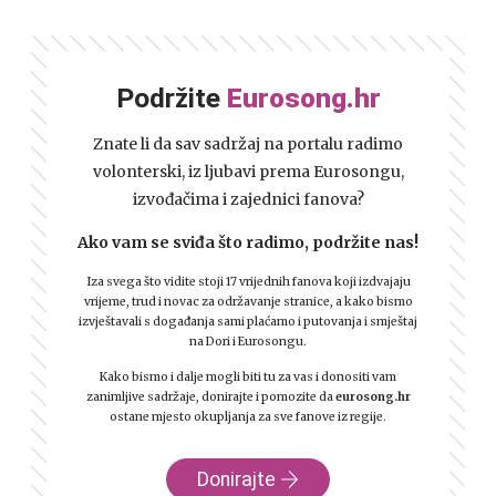
Podržite
Eurosong.hr
Znate li da sav sadržaj na portalu radimo
volonterski, iz ljubavi prema Eurosongu,
izvođačima i zajednici fanova?
Ako vam se sviđa što radimo, podržite nas!
Iza svega što vidite stoji 17 vrijednih fanova koji izdvajaju
vrijeme, trud i novac za održavanje stranice, a kako bismo
izvještavali s događanja sami plaćamo i putovanja i smještaj
na Dori i Eurosongu.
Kako bismo i dalje mogli biti tu za vas i donositi vam
zanimljive sadržaje, donirajte i pomozite da
eurosong.hr
ostane mjesto okupljanja za sve fanove iz regije.
Donirajte