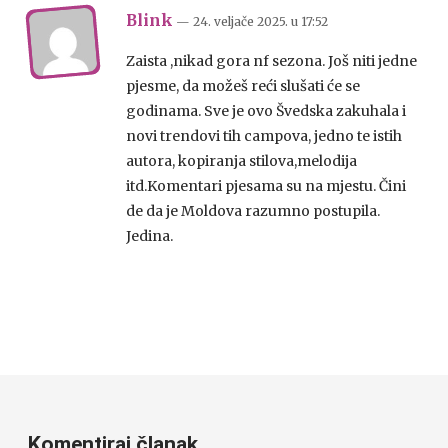
Blink
— 24. veljače 2025.
u
17:52
Zaista ,nikad gora nf sezona. Još niti jedne
pjesme, da možeš reći slušati će se
godinama. Sve je ovo Švedska zakuhala i
novi trendovi tih campova, jedno te istih
autora, kopiranja stilova,melodija
itd.Komentari pjesama su na mjestu. Čini
de da je Moldova razumno postupila.
Jedina.
Komentiraj članak