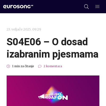
23. veljače 2025. 09:29
S04E06 – O dosad
izabranim pjesmama
1 min za čitanje
2 komentara