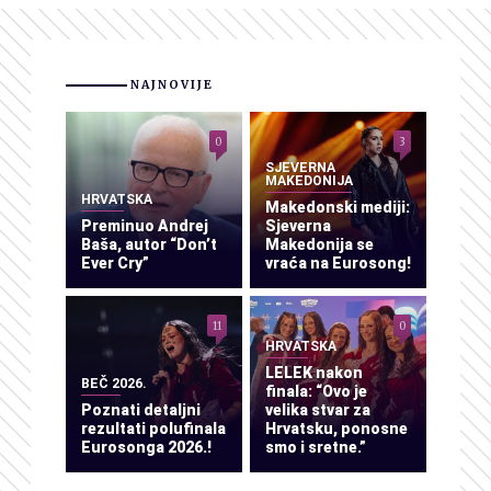
NAJNOVIJE
0
3
SJEVERNA
MAKEDONIJA
HRVATSKA
Makedonski mediji:
Preminuo Andrej
Sjeverna
Baša, autor “Don’t
Makedonija se
Ever Cry”
vraća na Eurosong!
11
0
HRVATSKA
LELEK nakon
BEČ 2026.
finala: “Ovo je
Poznati detaljni
velika stvar za
rezultati polufinala
Hrvatsku, ponosne
Eurosonga 2026.!
smo i sretne.”