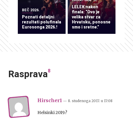
LELEK nakon
BEČ 2026.
finala: “Ovo je
Poznati detaljni
velika stvar za
rezultati polufinala
Hrvatsku, ponosne
Eurosonga 2026.!
smo i sretne.”
8
Rasprava
Hirscher1
— 8. studenoga 2017.
u
17:08
Helsinki 2019.?