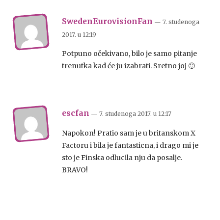
SwedenEurovisionFan
— 7. studenoga
2017.
u
12:19
Potpuno očekivano, bilo je samo pitanje
trenutka kad će ju izabrati. Sretno joj 🙂
escfan
— 7. studenoga 2017.
u
12:17
Napokon! Pratio sam je u britanskom X
Factoru i bila je fantasticna, i drago mi je
sto je Finska odlucila nju da posalje.
BRAVO!