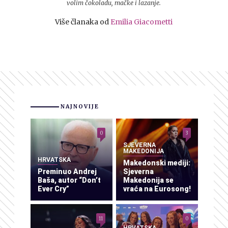
volim čokoladu, mačke i lazanje.
Više članaka od
Emilia Giacometti
NAJNOVIJE
0
3
SJEVERNA
MAKEDONIJA
HRVATSKA
Makedonski mediji:
Preminuo Andrej
Sjeverna
Baša, autor “Don’t
Makedonija se
Ever Cry”
vraća na Eurosong!
11
0
HRVATSKA