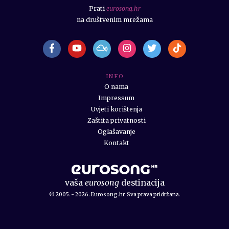
Prati
eurosong.hr
na društvenim mrežama
I N F O
O nama
Impressum
Uvjeti korištenja
Zaštita privatnosti
Oglašavanje
Kontakt
vaša
eurosong
destinacija
© 2005. - 2026. Eurosong.hr. Sva prava pridržana.