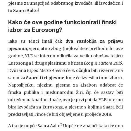
pjesme za unaprijed odabranog izvođača. Ili izvođačicu i
to
Saaru Aalto
!
Kako će ove godine funkcionirati finski
izbor za Eurosong?
Iako su Finci imali čak
dva razdoblja za prijavu
pjesama
, vjerojatno zbog (ne)kvalitete prethodnih i ove
godine, YLE se interno odlučila za veliku obožavateljicu
Eurosonga i drugoplasiranu s britanskog
X Factora 2016
.
Dvorana
Espoo Metro Areena
će
3. ožujka
biti rezervirana
samo za
Saaru
i
tri pjesme
, koje će izvesti u tom izboru.
Naposlijetku, njezinu pjesmu za Lisabon odabrat će
finska publika i međunarodni žiri, čiji će sastav biti
određen naknadno. Inače, ovo je prvi put da YLE interno
bira izvođača za Eurosong, a pjesme s kojima Saara želi
predstavljati Fince će biti objavljene u proljeće 2018.
A tko je uopće Saara Aalto? Uopće ne znajući kako će ona