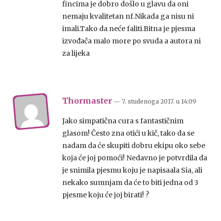
fincima je dobro došlo u glavu da oni
nemaju kvalitetan nf.Nikada ga nisu ni
imali.Tako da neće faliti.Bitna je pjesma
izvođača malo more po svuda a autora ni
za lijeka
Thormaster
— 7. studenoga 2017.
u
14:09
Jako simpatična cura s fantastičnim
glasom! Često zna otići u kič, tako da se
nadam da će skupiti dobru ekipu oko sebe
koja će joj pomoći! Nedavno je potvrdila da
je snimila pjesmu koju je napisaala Sia, ali
nekako sumnjam da će to biti jedna od 3
pjesme koju će joj birati! ?