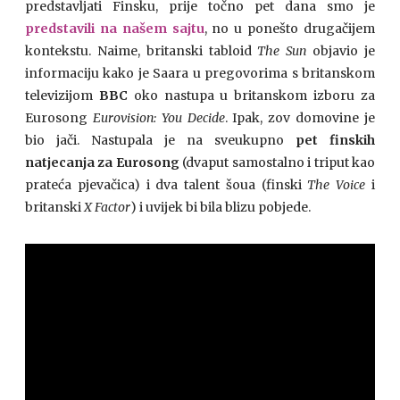
predstavljati Finsku, prije točno pet dana smo je
predstavili na našem sajtu
, no u ponešto drugačijem
kontekstu. Naime, britanski tabloid
The Sun
objavio je
informaciju kako je Saara u pregovorima s britanskom
televizijom
BBC
oko nastupa u britanskom izboru za
Eurosong
Eurovision: You Decide
. Ipak, zov domovine je
bio jači. Nastupala je na sveukupno
pet finskih
natjecanja za Eurosong
(dvaput samostalno i triput kao
prateća pjevačica) i dva talent šoua (finski
The Voice
i
britanski
X Factor
) i uvijek bi bila blizu pobjede.