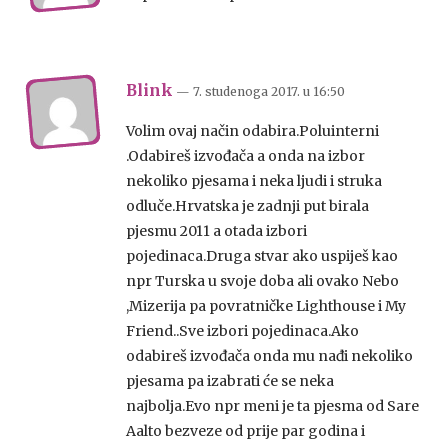
Blink
— 7. studenoga 2017.
u
16:50
Volim ovaj način odabira.Poluinterni
.Odabireš izvođača a onda na izbor
nekoliko pjesama i neka ljudi i struka
odluče.Hrvatska je zadnji put birala
pjesmu 2011 a otada izbori
pojedinaca.Druga stvar ako uspiješ kao
npr Turska u svoje doba ali ovako Nebo
,Mizerija pa povratničke Lighthouse i My
Friend..Sve izbori pojedinaca.Ako
odabireš izvođača onda mu nađi nekoliko
pjesama pa izabrati će se neka
najbolja.Evo npr meni je ta pjesma od Sare
Aalto bezveze od prije par godina i