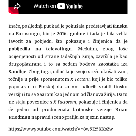
Inače, posljednji put kad je pokušala predstavljati
Finsku
na Eurosongu, bio je
2016. godine
i tada je bila veliki
favorit za pobjedu, što pokazuje i činjenica da je
pobijedila na televotingu
. Međutim, zbog loše
ocijenjenosti od strane tadašnjih žirija, završila je kao
drugoplasirana i to sa sedam bodova zaostatka iza
Sandhje
. Zbog toga, odlučila je svoju sreću okušati vani,
točnije u prije spomenutom
X Factoru
, koji je bio toliko
popularan u Finskoj da su oni odlučili vratiti finsku
verziju i to sa Saarom kao jednom od članova žirija. Da tu
ne staju poveznice s
X Factorom
, pokazuje i činjenica da
će jedan od producenata britanske verzije
Brian
Friedman
napraviti scenografiju za njezin nastup.
https://www.youtube.com/watch?v=8w5I25XXsZw