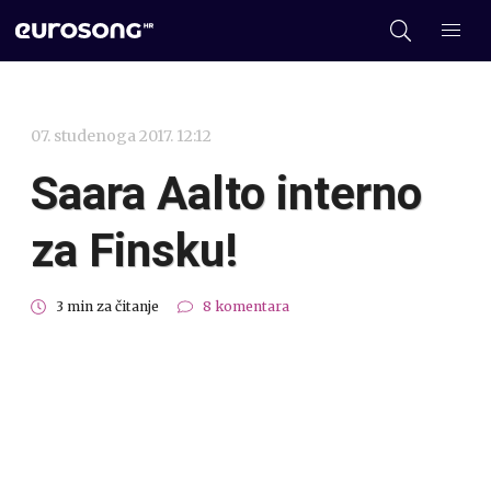
07. studenoga 2017. 12:12
Saara Aalto interno
za Finsku!
3 min za čitanje
8 komentara