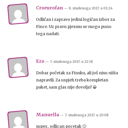
Croeurofan
— 8. studenoga 2017.
u
01:24
Odličan i zapravo jedini logičan izbor za
Fince. Uz pravu pjesmu se mogu puno
toga nadati.
Ero
— 7. studenoga 2017.
u
21:58
Dobar početak za Finsku, ali još nisu ništa
napravili. Za uspjeh treba kompletan
paket, sam glas nije dovoljn! 😀
Manuella
— 7. studenoga 2017.
u
20:08
super.. odlican pocetak 🙂