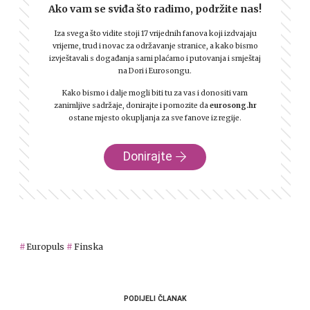
Ako vam se sviđa što radimo, podržite nas!
Iza svega što vidite stoji 17 vrijednih fanova koji izdvajaju
vrijeme, trud i novac za održavanje stranice, a kako bismo
izvještavali s događanja sami plaćamo i putovanja i smještaj
na Dori i Eurosongu.
Kako bismo i dalje mogli biti tu za vas i donositi vam
zanimljive sadržaje, donirajte i pomozite da
eurosong.hr
ostane mjesto okupljanja za sve fanove iz regije.
Donirajte
Europuls
Finska
PODIJELI ČLANAK