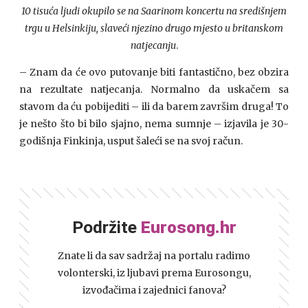
10 tisuća ljudi okupilo se na Saarinom koncertu na središnjem
trgu u Helsinkiju, slaveći njezino drugo mjesto u britanskom
natjecanju
.
– Znam da će ovo putovanje biti fantastično, bez obzira
na rezultate natjecanja. Normalno da uskačem sa
stavom da ću pobijediti – ili da barem završim druga! To
je nešto što bi bilo sjajno, nema sumnje – izjavila je 30-
godišnja Finkinja, usput šaleći se na svoj račun.
Podržite
Eurosong.hr
Znate li da sav sadržaj na portalu radimo
volonterski, iz ljubavi prema Eurosongu,
izvođačima i zajednici fanova?