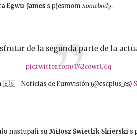
ra Egwu-James
s pjesmom
Somebody
.
sfrutar de la segunda parte de la act
pic.twitter.com/T42cowrU6q
🇪🇸 | Noticias de Eurovisión (@escplus_es)
S
alu nastupali su
Miłosz Świetlik Skierski
s