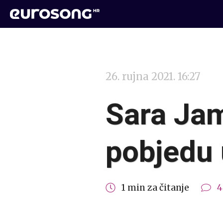
26. rujna 2021. 16:27
Sara Jam
pobjedu 
1 min za čitanje
4