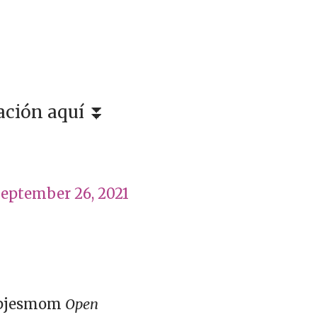
uación aquí ⏬
eptember 26, 2021
 pjesmom
Open