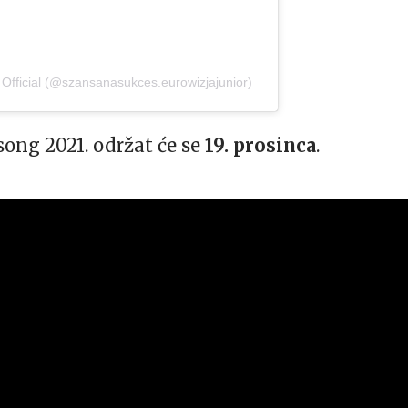
 Official (@szansanasukces.eurowizjajunior)
song 2021. održat će se
19. prosinca
.