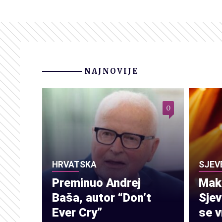
NAJNOVIJE
0
HRVATSKA
SJEV
Preminuo Andrej
Make
Baša, autor “Don’t
Sje
Ever Cry”
se v