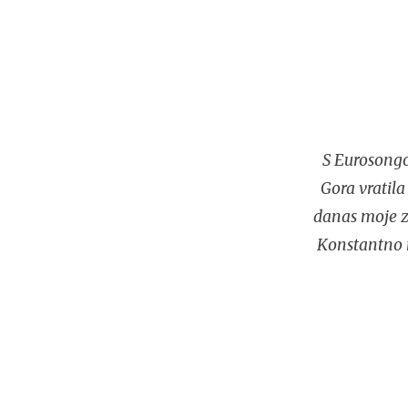
S Eurosongo
Gora vratila
danas moje za
Konstantno n