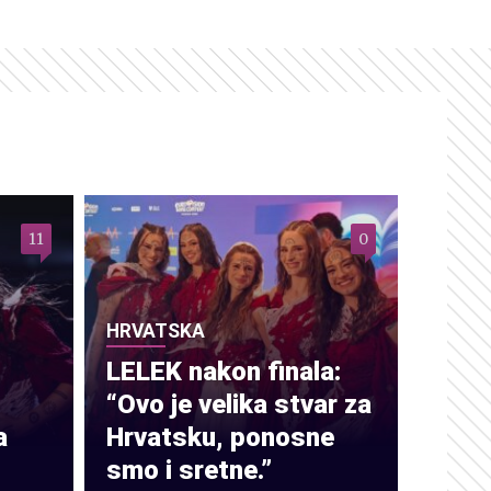
11
0
HRVATSKA
LELEK nakon finala:
“Ovo je velika stvar za
a
Hrvatsku, ponosne
smo i sretne.”