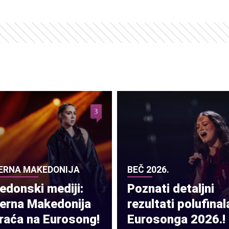
3
ERNA MAKEDONIJA
BEČ 2026.
donski mediji:
Poznati detaljni
verna Makedonija
rezultati polufinal
raća na Eurosong!
Eurosonga 2026.!