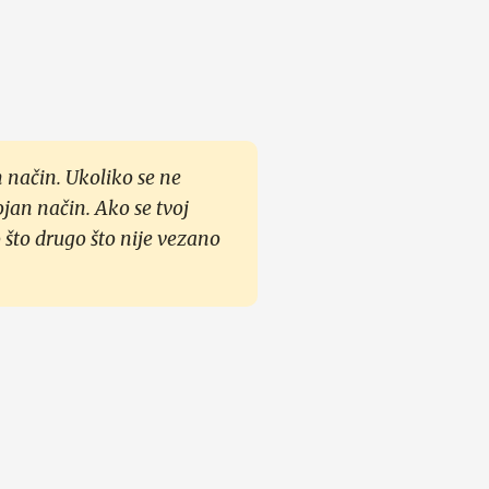
 način. Ukoliko se ne
ojan način. Ako se tvoj
 što drugo što nije vezano