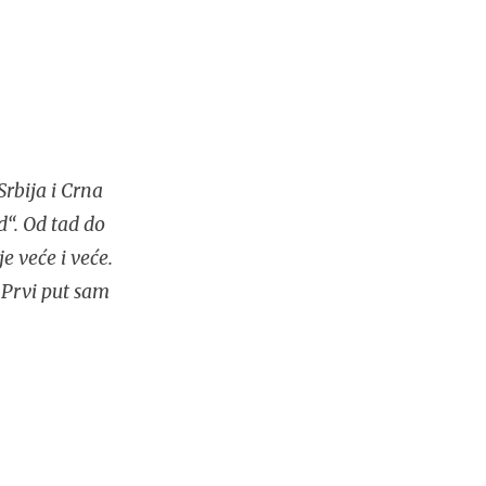
rbija i Crna
d“. Od tad do
e veće i veće.
 Prvi put sam