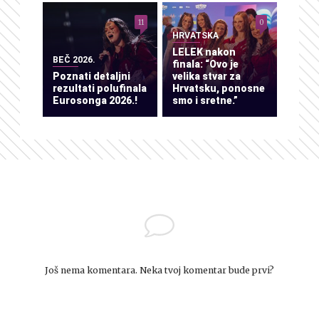
11
0
HRVATSKA
LELEK nakon
BEČ 2026.
finala: “Ovo je
Poznati detaljni
velika stvar za
rezultati polufinala
Hrvatsku, ponosne
Eurosonga 2026.!
smo i sretne.”
Još nema komentara. Neka tvoj komentar bude prvi?