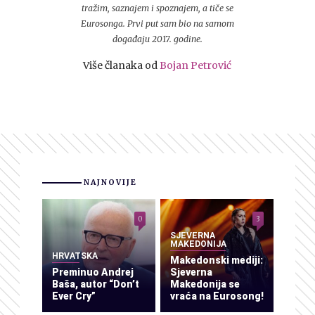
tražim, saznajem i spoznajem, a tiče se
Eurosonga. Prvi put sam bio na samom
događaju 2017. godine.
Više članaka od
Bojan Petrović
NAJNOVIJE
0
3
SJEVERNA
MAKEDONIJA
HRVATSKA
Makedonski mediji:
Preminuo Andrej
Sjeverna
Baša, autor “Don’t
Makedonija se
Ever Cry”
vraća na Eurosong!