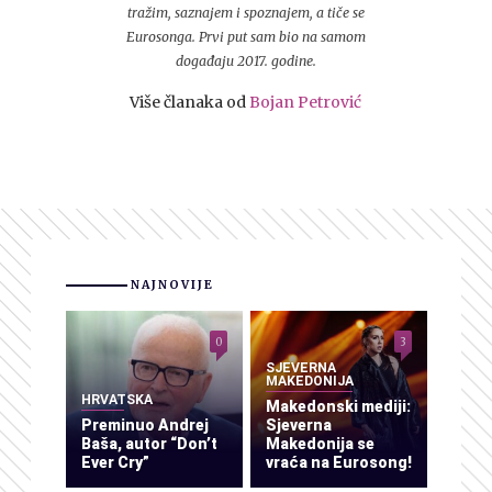
tražim, saznajem i spoznajem, a tiče se
Eurosonga. Prvi put sam bio na samom
događaju 2017. godine.
Više članaka od
Bojan Petrović
NAJNOVIJE
0
3
SJEVERNA
MAKEDONIJA
HRVATSKA
Makedonski mediji:
Preminuo Andrej
Sjeverna
Baša, autor “Don’t
Makedonija se
Ever Cry”
vraća na Eurosong!