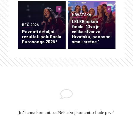
11
0
HRVATSKA
LELEK nakon
BEČ 2026.
finala: “Ovo je
Poznati detaljni
velika stvar za
rezultati polufinala
Hrvatsku, ponosne
Eurosonga 2026.!
smo i sretne.”
Još nema komentara. Neka tvoj komentar bude prvi?