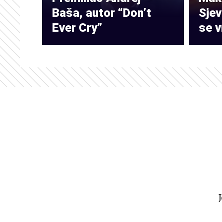
Baša, autor “Don’t
Sje
Ever Cry”
se v