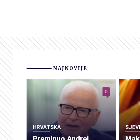
NAJNOVIJE
0
HRVATSKA
SJEV
Preminuo Andrej
Make