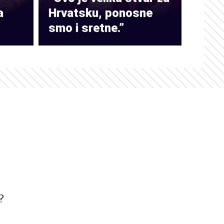
a
Hrvatsku, ponosne
smo i sretne.”
?