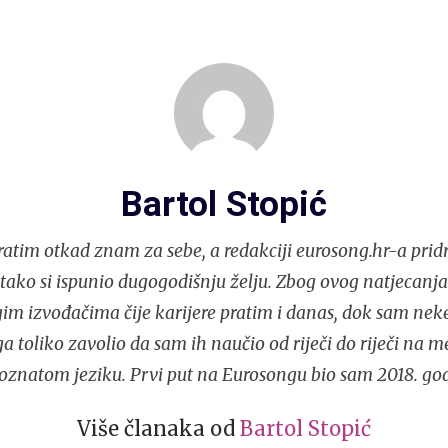
Bartol Stopić
atim otkad znam za sebe, a redakciji eurosong.hr-a prid
i tako si ispunio dugogodišnju želju. Zbog ovog natjecan
im izvođačima čije karijere pratim i danas, dok sam nek
 toliko zavolio da sam ih naučio od riječi do riječi na 
oznatom jeziku. Prvi put na Eurosongu bio sam 2018. god
Više članaka od
Bartol Stopić