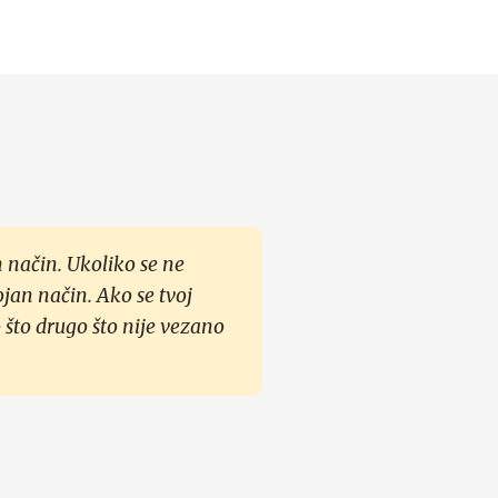
 način. Ukoliko se ne
ojan način. Ako se tvoj
 što drugo što nije vezano