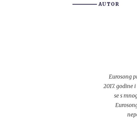
AUTOR
Eurosong pr
2017. godine 
se s mnog
Eurosonga
nep