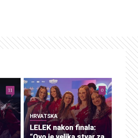
11
0
HRVATSKA
LELEK nakon finala:
“Ovo je velika stvar za