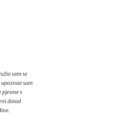
ružio sam se
ja upoznao sam
e pjesme s
meni dotad
ine.