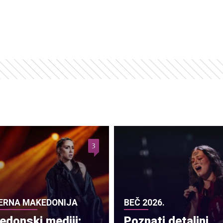
3
ERNA MAKEDONIJA
BEČ 2026.
donski mediji:
Poznati detaljni