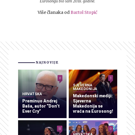
Eurosongu bio sam 2018. godine.
Više članaka od
Bartol Stopić
NAJNOVIJE
0
3
SJEVERNA
MAKEDONIJA
HRVATSKA
Makedonski mediji:
Preminuo Andrej
Sjeverna
Baša, autor “Don’t
Makedonija se
Ever Cry”
vraća na Eurosong!
11
0
HRVATSKA