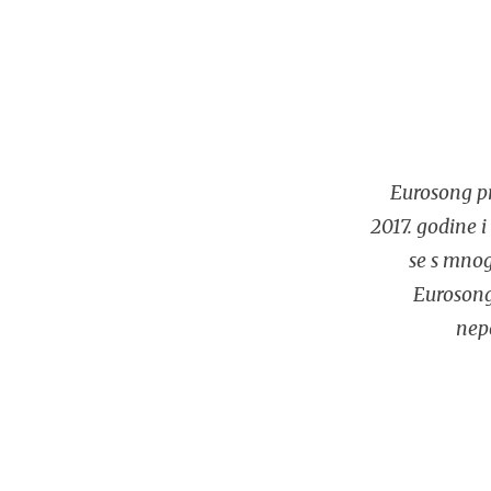
Eurosong pr
2017. godine 
se s mnog
Eurosonga
nep