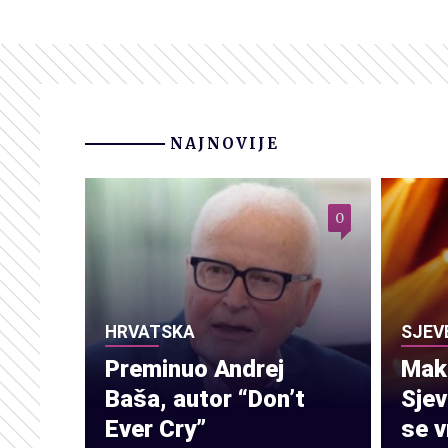
NAJNOVIJE
0
HRVATSKA
SJEV
Preminuo Andrej
Make
Baša, autor “Don’t
Sje
Ever Cry”
se v