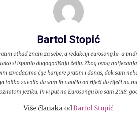
Bartol Stopić
atim otkad znam za sebe, a redakciji eurosong.hr-a prid
i tako si ispunio dugogodišnju želju. Zbog ovog natjecan
im izvođačima čije karijere pratim i danas, dok sam nek
 toliko zavolio da sam ih naučio od riječi do riječi na 
oznatom jeziku. Prvi put na Eurosongu bio sam 2018. god
Više članaka od
Bartol Stopić