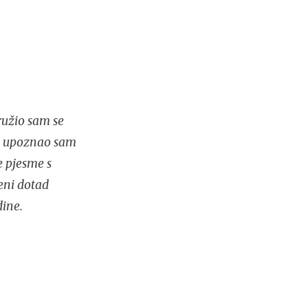
ružio sam se
ja upoznao sam
e pjesme s
meni dotad
ine.