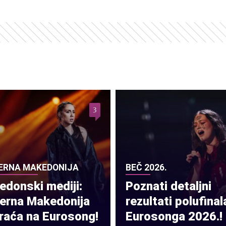
3
ERNA MAKEDONIJA
BEČ 2026.
donski mediji:
Poznati detaljni
verna Makedonija
rezultati polufinal
raća na Eurosong!
Eurosonga 2026.!