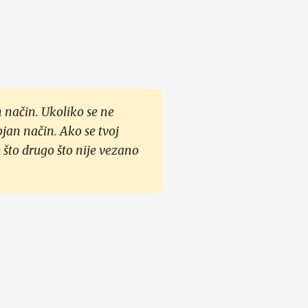
 način. Ukoliko se ne
ojan način. Ako se tvoj
 što drugo što nije vezano