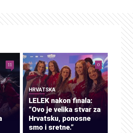
11
0
HRVATSKA
LELEK nakon finala:
“Ovo je velika stvar za
a
Hrvatsku, ponosne
smo i sretne.”