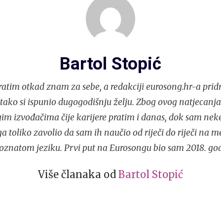
Bartol Stopić
atim otkad znam za sebe, a redakciji eurosong.hr-a prid
i tako si ispunio dugogodišnju želju. Zbog ovog natjecan
im izvođačima čije karijere pratim i danas, dok sam nek
 toliko zavolio da sam ih naučio od riječi do riječi na 
oznatom jeziku. Prvi put na Eurosongu bio sam 2018. god
Više članaka od
Bartol Stopić