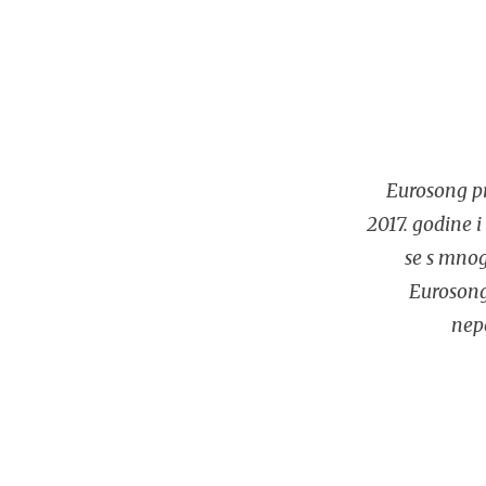
Eurosong pr
2017. godine 
se s mnog
Eurosonga
nep