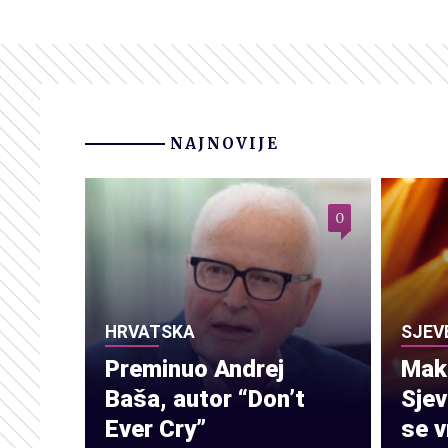
NAJNOVIJE
0
HRVATSKA
SJEV
Preminuo Andrej
Make
Baša, autor “Don’t
Sje
Ever Cry”
se v