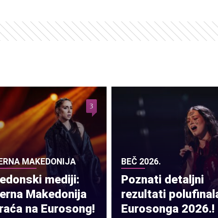
3
ERNA MAKEDONIJA
BEČ 2026.
donski mediji:
Poznati detaljni
verna Makedonija
rezultati polufinal
raća na Eurosong!
Eurosonga 2026.!