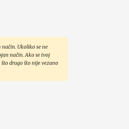
 način. Ukoliko se ne
ojan način. Ako se tvoj
 što drugo što nije vezano