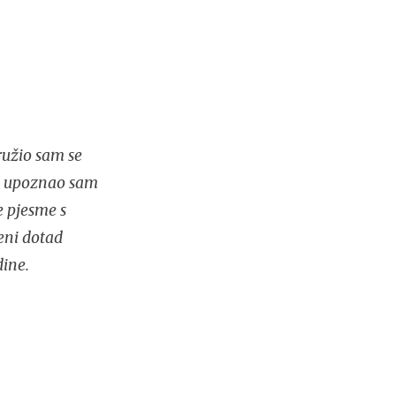
ružio sam se
ja upoznao sam
e pjesme s
meni dotad
ine.