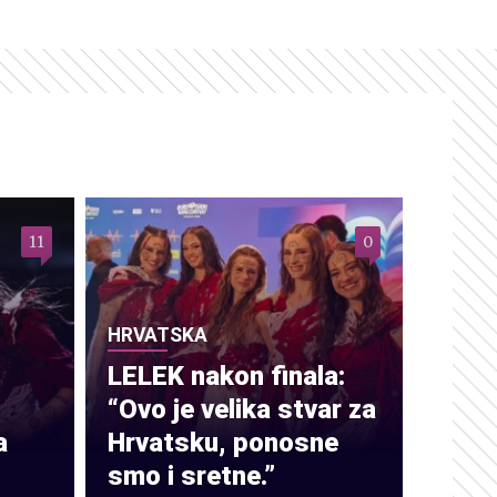
11
0
HRVATSKA
LELEK nakon finala:
“Ovo je velika stvar za
a
Hrvatsku, ponosne
smo i sretne.”