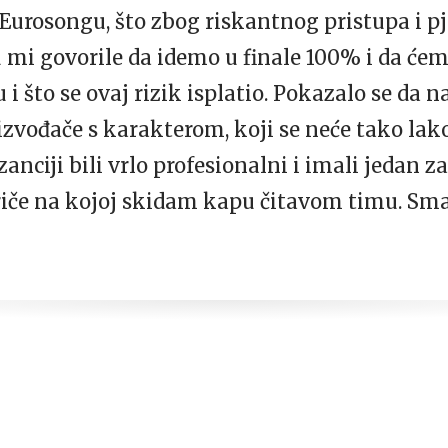
Eurosongu, što zbog riskantnog pristupa i pj
 mi govorile da idemo u finale 100% i da ćemo
u i što se ovaj rizik isplatio. Pokazalo se da
zvođače s karakterom, koji se neće tako lako 
ezanciji bili vrlo profesionalni i imali jedan
riče na kojoj skidam kapu čitavom timu. Smaj