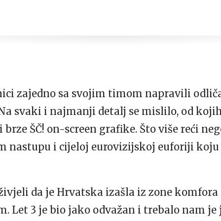
ici zajedno sa svojim timom napravili odlič
 Na svaki i najmanji detalj se mislilo, od koji
 brze ŠČ! on-screen grafike. Što više reći neg
nastupu i cijeloj eurovizijskoj euforiji ko
vjeli da je Hrvatska izašla iz zone komfora i
. Let 3 je bio jako odvažan i trebalo nam je