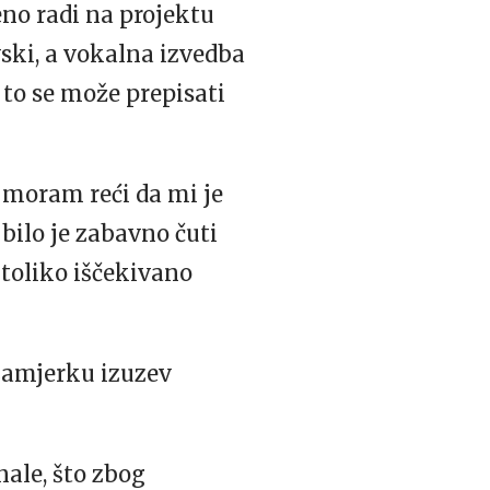
eno radi na projektu
ski, a vokalna izvedba
i to se može prepisati
i moram reći da mi je
 bilo je zabavno čuti
 toliko iščekivano
zamjerku izuzev
nale, što zbog