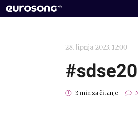
28. lipnja 2023. 12:00
#sdse20
3 min za čitanje