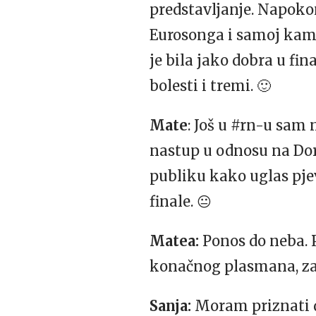
predstavljanje. Napokon
Eurosonga i samoj kamp
je bila jako dobra u fin
bolesti i tremi. 🙂
Mate
: Još u #rn-u sam
nastup u odnosu na Doru
publiku kako uglas pjev
finale. 😐
Matea:
Ponos do neba.
konačnog plasmana, zas
Sanja:
Moram priznati da