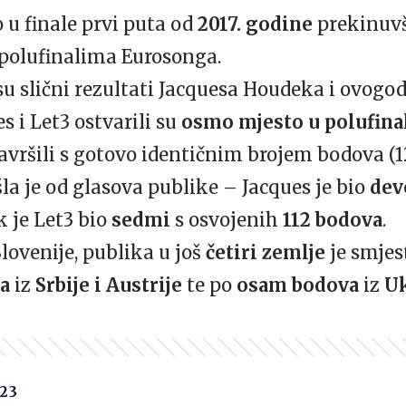
 u finale prvi puta od
2017. godine
prekinuvš
 polufinalima Eurosonga.
su slični rezultati Jacquesa Houdeka i ovogo
s i Let3 ostvarili su
osmo mjesto u polufin
završili s gotovo identičnim brojem bodova (12
la je od glasova publike – Jacques je bio
dev
k je Let3 bio
sedmi
s osvojenih
112 bodova
.
lovenije, publika u još
četiri zemlje
je smjes
va
iz
Srbije i Austrije
te po
osam bodova
iz
Uk
23