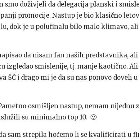
 smo doživjeli da delegacija planski i smisl
anji promocije. Nastup je bio klasično letov
alu, dok je u polufinalu bilo malo klimavo, al
 napisao da nisam fan naših predstavnika, al
 izgledao smislenije, tj. manje kaotično. Ali
a ŠČ i drago mi je da su nas ponovo doveli u
 Pametno osmišljen nastup, nemam nijednu 
lužili su minimalno top 10. 🙂
 sam strepila hoćemo li se kvalificirati u fi