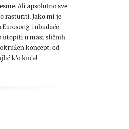
esme. Ali apsolutno sve
 rasturiti. Jako mi je
 na Eurosong i ubuduće
utopiti u masi sličnih.
 zaokružen koncept, od
lić k’o kuća!