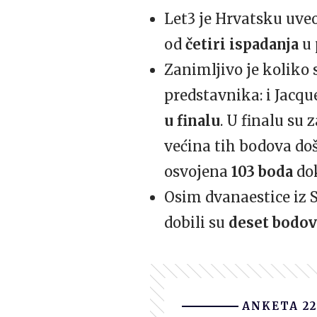
Let3 je Hrvatsku uveo
od
četiri ispadanja
u
Zanimljivo je koliko 
predstavnika: i Jacque
u finalu
. U finalu su 
većina tih bodova doš
osvojena
103 boda
do
Osim dvanaestice iz S
dobili su
deset bodo
ANKETA 22