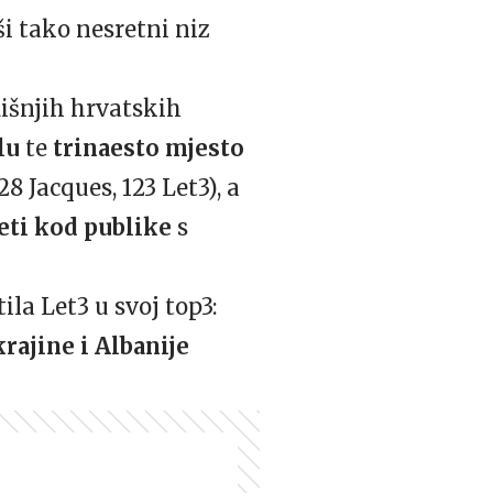
i tako nesretni niz
dišnjih hrvatskih
alu
te
trinaesto mjesto
8 Jacques, 123 Let3), a
eti
kod publike
s
tila Let3 u svoj top3:
rajine i Albanije