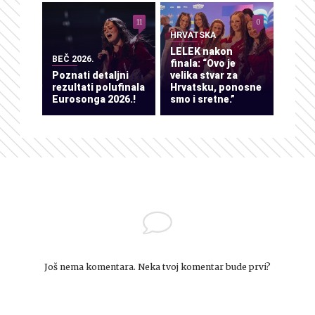
11
0
HRVATSKA
LELEK nakon
BEČ 2026.
finala: “Ovo je
Poznati detaljni
velika stvar za
rezultati polufinala
Hrvatsku, ponosne
Eurosonga 2026.!
smo i sretne.”
Još nema komentara. Neka tvoj komentar bude prvi?