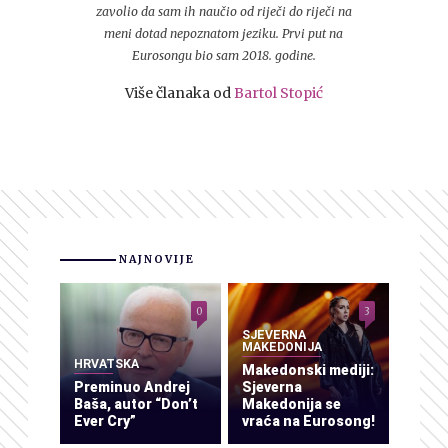
zavolio da sam ih naučio od riječi do riječi na
meni dotad nepoznatom jeziku. Prvi put na
Eurosongu bio sam 2018. godine.
Više članaka od
Bartol Stopić
NAJNOVIJE
0
3
SJEVERNA
MAKEDONIJA
HRVATSKA
Makedonski mediji:
Preminuo Andrej
Sjeverna
Baša, autor “Don’t
Makedonija se
Ever Cry”
vraća na Eurosong!