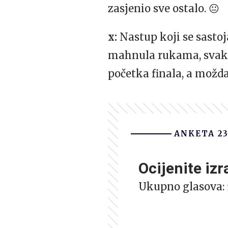
zasjenio sve ostalo. 😐
x:
Nastup koji se sastoj
mahnula rukama, svakako
početka finala, a možda
ANKETA 23
Ocijenite izr
Ukupno glasova: