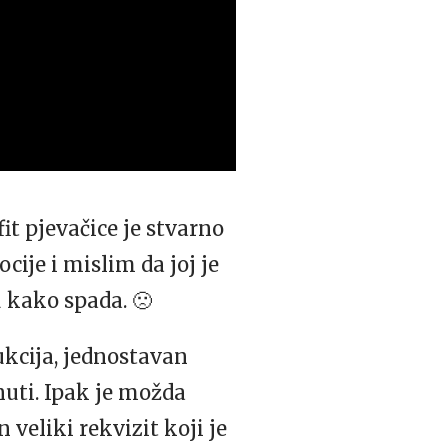
it pjevačice je stvarno
cije i mislim da joj je
u kako spada. 🙁
ukcija, jednostavan
nuti. Ipak je možda
 veliki rekvizit koji je