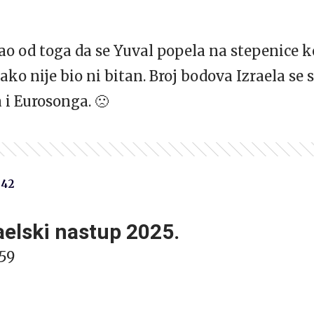
ao od toga da se Yuval popela na stepenice k
 nije bio ni bitan. Broj bodova Izraela se s
 i Eurosonga. 🙁
42
aelski nastup 2025.
59