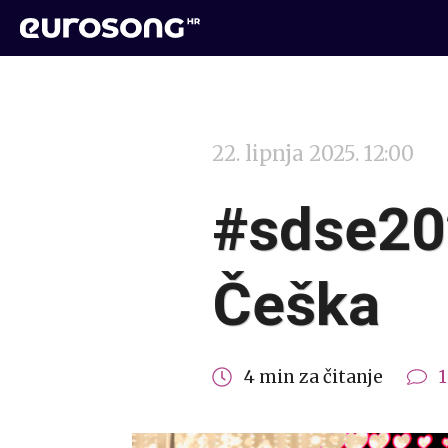
22. lipnja 2025. 12:00
#sdse202
Češka
4 min za čitanje