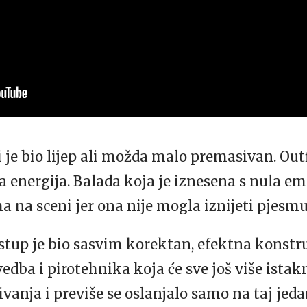
 je bio lijep ali možda malo premasivan. Outf
a energija. Balada koja je iznesena s nula emo
a na sceni jer ona nije mogla iznijeti pjesm
astup je bio sasvim korektan, efektna konstr
vedba i pirotehnika koja će sve još više istak
anja i previše se oslanjalo samo na taj jedan