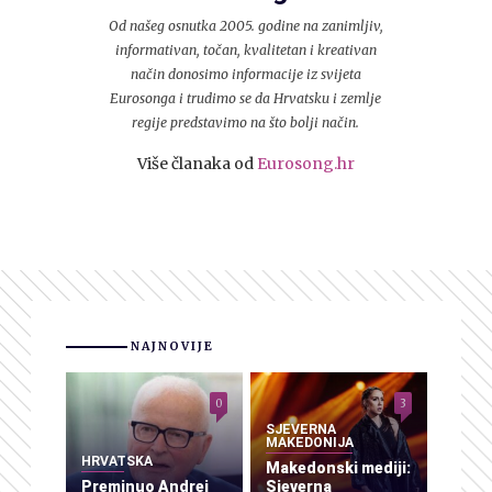
Od našeg osnutka 2005. godine na zanimljiv,
informativan, točan, kvalitetan i kreativan
način donosimo informacije iz svijeta
Eurosonga i trudimo se da Hrvatsku i zemlje
regije predstavimo na što bolji način.
Više članaka od
Eurosong.hr
NAJNOVIJE
0
3
SJEVERNA
MAKEDONIJA
HRVATSKA
Makedonski mediji:
Preminuo Andrej
Sjeverna