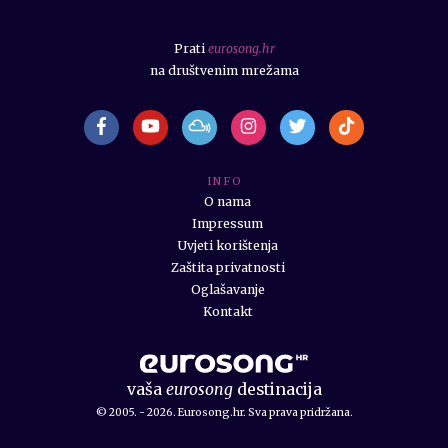
Prati
eurosong.hr
na društvenim mrežama
I N F O
O nama
Impressum
Uvjeti korištenja
Zaštita privatnosti
Oglašavanje
Kontakt
vaša
eurosong
destinacija
© 2005. - 2026. Eurosong.hr. Sva prava pridržana.