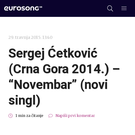
29. travnja 2015. 13:40
Sergej Ćetković
(Crna Gora 2014.) –
“Novembar” (novi
singl)
1 min za čitanje
Napiši prvi komentar