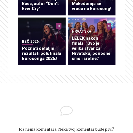
Baša, autor “Don’t
Makedonija se
Ever Cry”
vraća na Eurosong!
11
0
HRVATSKA
LELEK nakon
BEČ 2026.
finala: “Ovo je
Poznati detaljni
velika stvar za
rezultati polufinala
Hrvatsku, ponosne
Eurosonga 2026.!
smo i sretne.”
Još nema komentara. Neka tvoj komentar bude prvi?