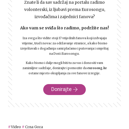
Znate li da sav sadržaj na portalu radimo
volonterski, iz ljubavi prema Eurosongu,
izvođačima i zajednici fanova?
Ako vam se sviđa što radimo, podržite nas!
Iza svega što vidite stoji 17 vrijednih fanova koji izdvajaju
vrijeme, trud i novac za održavanje stranice, a kako bismo
izvještavali s događanja sami plaćamo i putovanja i smještaj
na Dori i Eurosongu.
Kako bismo i dalje mogli biti tu za vas i donositi vam
zanimljive sadržaje, donirajte i pomozite da
eurosong.hr
ostane mjesto okupljanja za sve fanove iz regije.
Donirajte
Video
Crna Gora