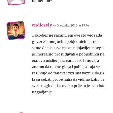
nametnuli*
endlessly
— 5. ožujka 2016.
u
13:34
Takodjer ne razumijem ove sto vec sada
govore o mogucim pobjednicima.. ne
samo da nisu sve pjesme objavljene nego
je i nerealno prosudjivati o pobjedniku na
osnovu misljenja srcanih esc fanova, a
znamo da na esc glasa i publika koja se
razlikuje od fanova i ziri ima vaznu ulogu.
Ja cu cekati probe haha da vidimo kako ce
sve to izgledati, a ovako prije to je sve cisto
nagadjanje.