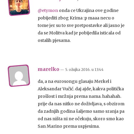
@etymon
onda ce Ukrajina ove godine
pobijediti zbog Krima :p maaa necu o
tome jer su to sve pretpostavke ali jasno je
da se Molitva kad je pobijedila isticala od
ostalih pjesama.
marelko
— 5. ožujka 2016.
u
13:44
da, a na eurosongu glasaju Merkel i
Aleksandar Vučić. daj ajde, kakva politička
prošlost i mržnja prema nama. hahahah.
prije da nas nitko ne doživljava, s obzirom
da zadnjih godina šaljemo samo sranja pa
od nas ništa ni ne očekuju, skoro smo kao
San Marino prema uspjesima.