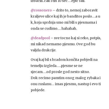
izbacili..cak i tih 10 sec….epic fail.
@rossonero
– drito to, nemoj zaboravit
kraljeve ulice kaj ih je banditos poslo….a u
k, koja sprdnja smo mi bili s pjesmama i
onda se cudimo…. hahahah.
@deadpool
– sve tocno kaj si reko, potpis,
mi nikad nemamo pjesmu. Ove god bu
valjda drukcije.
Ovaj kaj bil s bradom končita pobjedi na
temelju izgleda…..pjesme se ne
sjecam….od prosle god nesto sitno.
Dok recimo pamtim onog malog rybaka i
onu ruslanu… imas pjesmu, nastup i evo ti
pobjede.