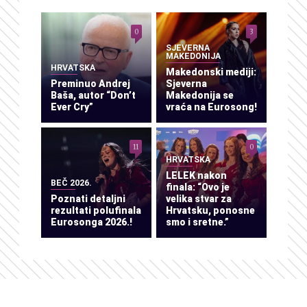
0
3
SJEVERNA
MAKEDONIJA
HRVATSKA
Makedonski mediji:
Preminuo Andrej
Sjeverna
Baša, autor “Don’t
Makedonija se
Ever Cry”
vraća na Eurosong!
11
0
HRVATSKA
LELEK nakon
BEČ 2026.
finala: “Ovo je
Poznati detaljni
velika stvar za
rezultati polufinala
Hrvatsku, ponosne
Eurosonga 2026.!
smo i sretne.”