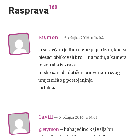
168
Rasprava
Etymon
— 5. ožujka 2016.
u
14:04
ja se sjećam jedino elene paparizou, kad su
plesači oblikovali broj 1 na podu, a kamera
to snimila iz zraka
mislio sam da dotičem univerzum svog
umjetničkog postojanjnja
ludnicaa
Cavill
— 5. ožujka 2016.
u
14:01
@etymon
– haha jedino kaj valja bu