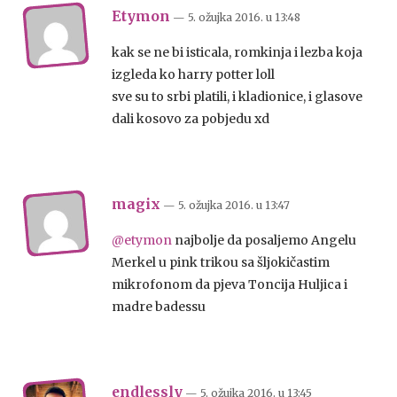
Etymon
— 5. ožujka 2016.
u
13:48
kak se ne bi isticala, romkinja i lezba koja
izgleda ko harry potter loll
sve su to srbi platili, i kladionice, i glasove
dali kosovo za pobjedu xd
magix
— 5. ožujka 2016.
u
13:47
@etymon
najbolje da posaljemo Angelu
Merkel u pink trikou sa šljokičastim
mikrofonom da pjeva Toncija Huljica i
madre badessu
endlessly
— 5. ožujka 2016.
u
13:45