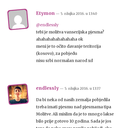
Etymon
— 5. ožujka 2016.
u
13:40
@endlessly
tebi je molitva vanserijska pjesma?
ahahahahahahahaha ok
meni je to očito davanje teritorija
(kosovo), za pobjedu
nisu srbi normalan narod xd
endlessly
— 5. ožujka 2016.
u
13:37
Da bi neka od nasih zemalja pobjedila
treba imati pjesmu nad pjesmama tipa
Molitve. Ali mislim da je to mnogo lakse
bilo prije gotovo 10 godina. Sada je jos