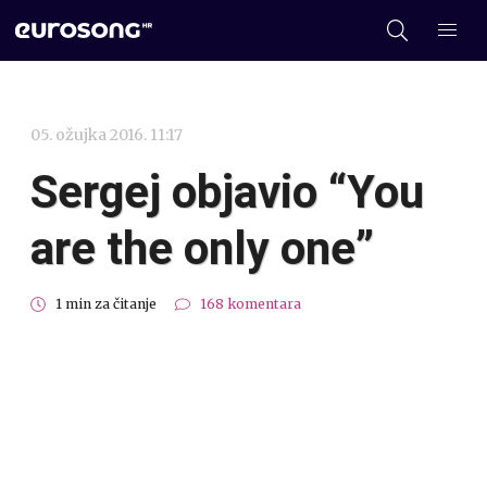
05. ožujka 2016. 11:17
Sergej objavio “You
are the only one”
1 min za čitanje
168 komentara