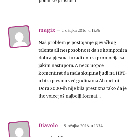
političke prošlosti
magix
— 5. ožujka 2016.
u
13:36
Naš problem je postojanje pjevačkog
talenta ali nesposobnost da se komponira
dobra pjesma i uradi dobra promocija sa
jakim nastupom. A necu uopce
komentirat da mala skupina ljudi na HRT-
u bira pjesmu već godinama.Al opet ni
Dora 2000-ih nije bila prestizna tako da je
the voice još najbolji format…
Diavolo
— 5. ožujka 2016.
u
13:34