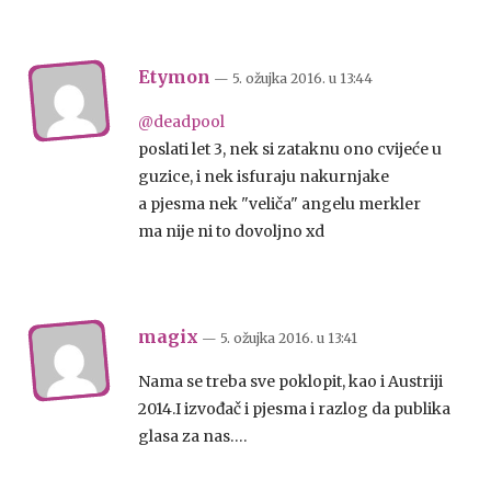
Etymon
— 5. ožujka 2016.
u
13:44
@deadpool
poslati let 3, nek si zataknu ono cvijeće u
guzice, i nek isfuraju nakurnjake
a pjesma nek "veliča" angelu merkler
ma nije ni to dovoljno xd
magix
— 5. ožujka 2016.
u
13:41
Nama se treba sve poklopit, kao i Austriji
2014.I izvođač i pjesma i razlog da publika
glasa za nas….