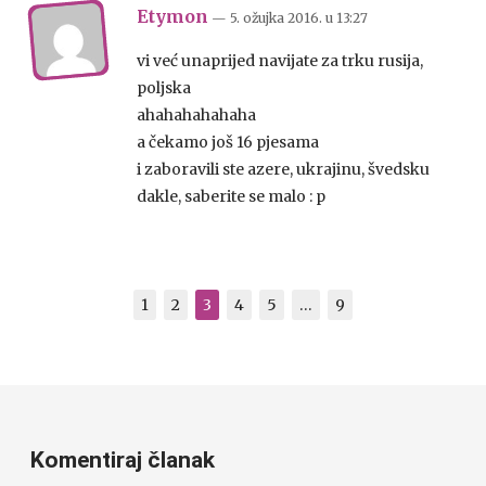
Etymon
— 5. ožujka 2016.
u
13:27
vi već unaprijed navijate za trku rusija,
poljska
ahahahahahaha
a čekamo još 16 pjesama
i zaboravili ste azere, ukrajinu, švedsku
dakle, saberite se malo : p
1
2
3
4
5
…
9
Komentiraj članak