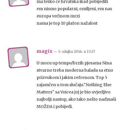
ma teško će hrvatska ikad pobijediti
em nismo popularni, omiljeni, em nas
europa većinom mrzi
nama je top 10 plafon nažalost
magix
— 5. ožujka 2016.
u
13:27
U moru up tempo/brzih pjesama Nina
stvarno treba moderna balada sa etno
prizvukom i jakim refrenom. Top 5
zajamčen u tom slučaju."Nothing Else
Matters" sa Voicea joj je bio uvjerljivo
najbolji nastup, ako tako nešto nadmaši
MOŽDA i pobijedi.