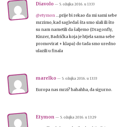
Diavolo
— 5. ožujka 2016.
u
13:33
@etymon
…prije bi rekao da mi sami sebe
mrzimo, kad sagledaš šta smo slali ili što
su nam nametili da šaljemo (Dragonfly,
Kinzer, Badrička koja je htjela sama sebe
promovirat + klapa) do tada smo uredno
ulazili u finala
marelko
— 5. ožujka 2016.
u
13:33
Europa nas mrzi? hahahha, da sigurno.
Etymon
— 5. ožujka 2016.
u
13:29