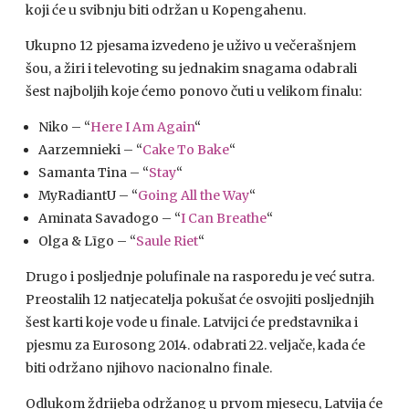
koji će u svibnju biti održan u Kopengahenu.
Ukupno 12 pjesama izvedeno je uživo u večerašnjem
šou, a žiri i televoting su jednakim snagama odabrali
šest najboljih koje ćemo ponovo čuti u velikom finalu:
Niko – “
Here I Am Again
“
Aarzemnieki – “
Cake To Bake
“
Samanta Tina – “
Stay
“
MyRadiantU – “
Going All the Way
“
Aminata Savadogo – “
I Can Breathe
“
Olga & Līgo – “
Saule Riet
“
Drugo i posljednje polufinale na rasporedu je već sutra.
Preostalih 12 natjecatelja pokušat će osvojiti posljednjih
šest karti koje vode u finale. Latvijci će predstavnika i
pjesmu za Eurosong 2014. odabrati 22. veljače, kada će
biti održano njihovo nacionalno finale.
Odlukom ždrijeba održanog u prvom mjesecu, Latvija će