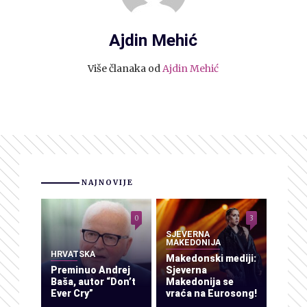
Ajdin Mehić
Više članaka od
Ajdin Mehić
NAJNOVIJE
0
3
SJEVERNA
MAKEDONIJA
HRVATSKA
Makedonski mediji:
Preminuo Andrej
Sjeverna
Baša, autor “Don’t
Makedonija se
Ever Cry”
vraća na Eurosong!