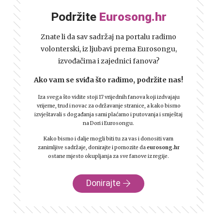
Podržite
Eurosong.hr
Znate li da sav sadržaj na portalu radimo
volonterski, iz ljubavi prema Eurosongu,
izvođačima i zajednici fanova?
Ako vam se sviđa što radimo, podržite nas!
Iza svega što vidite stoji 17 vrijednih fanova koji izdvajaju
vrijeme, trud i novac za održavanje stranice, a kako bismo
izvještavali s događanja sami plaćamo i putovanja i smještaj
na Dori i Eurosongu.
Kako bismo i dalje mogli biti tu za vas i donositi vam
zanimljive sadržaje, donirajte i pomozite da
eurosong.hr
ostane mjesto okupljanja za sve fanove iz regije.
Donirajte