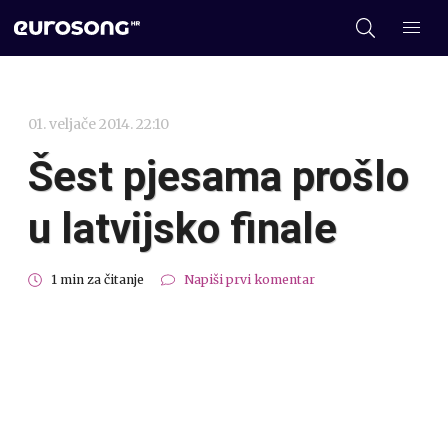
01. veljače 2014. 22:10
Šest pjesama prošlo
u latvijsko finale
1 min za čitanje
Napiši prvi komentar