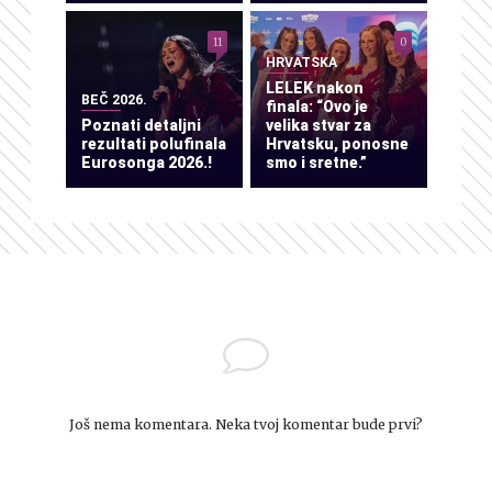
11
0
HRVATSKA
LELEK nakon
BEČ 2026.
finala: “Ovo je
Poznati detaljni
velika stvar za
rezultati polufinala
Hrvatsku, ponosne
Eurosonga 2026.!
smo i sretne.”
Još nema komentara. Neka tvoj komentar bude prvi?