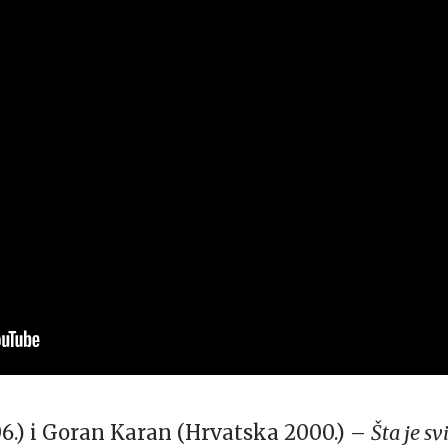
6.) i Goran Karan (Hrvatska 2000.) –
Šta je sv