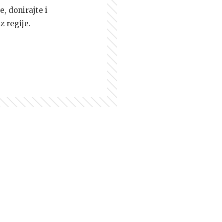
e, donirajte i
z regije.