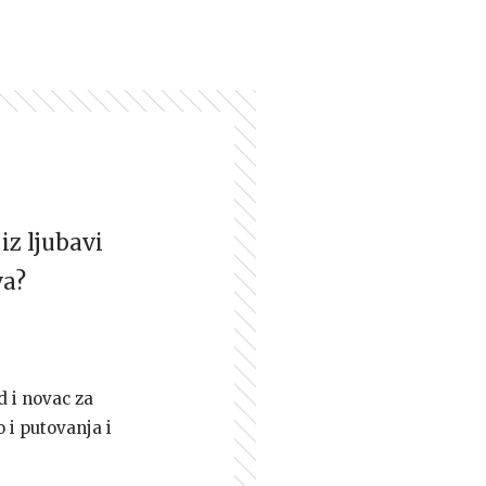
iz ljubavi
va?
d i novac za
 i putovanja i