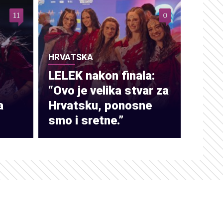
11
0
HRVATSKA
LELEK nakon finala:
“Ovo je velika stvar za
a
Hrvatsku, ponosne
smo i sretne.”