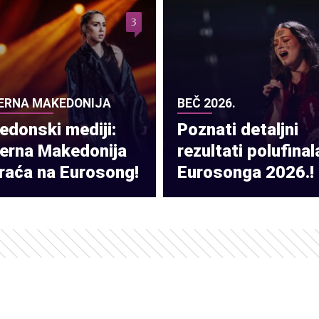
3
ERNA MAKEDONIJA
BEČ 2026.
donski mediji:
Poznati detaljni
verna Makedonija
rezultati polufinal
raća na Eurosong!
Eurosonga 2026.!