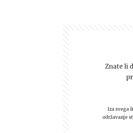
Znate li 
pr
Iza svega š
održavanje st