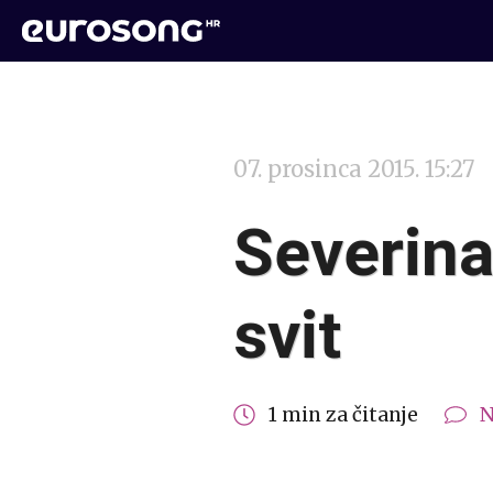
07. prosinca 2015. 15:27
Severina
svit
1 min za čitanje
N