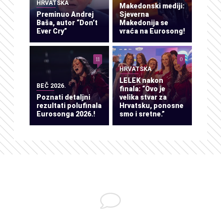
HRVATSKA
Makedonski mediji:
Preminuo Andrej
Sjeverna
Baša, autor “Don’t
Makedonija se
Ever Cry”
vraća na Eurosong!
11
0
HRVATSKA
LELEK nakon
BEČ 2026.
finala: “Ovo je
Poznati detaljni
velika stvar za
rezultati polufinala
Hrvatsku, ponosne
Eurosonga 2026.!
smo i sretne.”