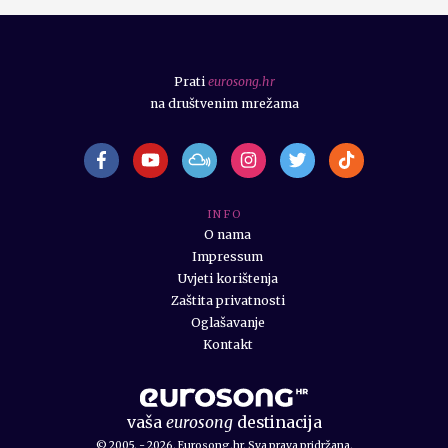
Prati
eurosong.hr
na društvenim mrežama
I N F O
O nama
Impressum
Uvjeti korištenja
Zaštita privatnosti
Oglašavanje
Kontakt
vaša
eurosong
destinacija
© 2005. - 2026. Eurosong.hr. Sva prava pridržana.