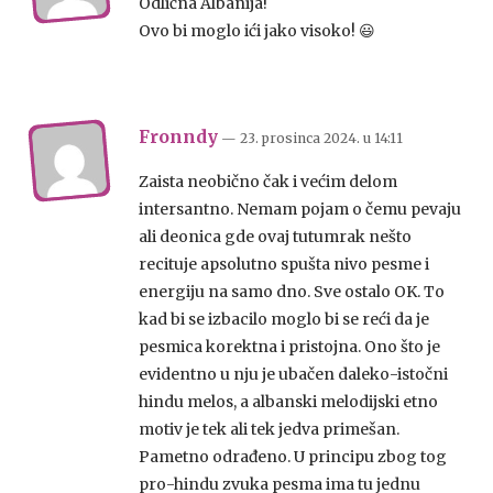
Odlična Albanija!
Ovo bi moglo ići jako visoko! 😃
Fronndy
— 23. prosinca 2024.
u
14:11
Zaista neobično čak i većim delom
intersantno. Nemam pojam o čemu pevaju
ali deonica gde ovaj tutumrak nešto
recituje apsolutno spušta nivo pesme i
energiju na samo dno. Sve ostalo OK. To
kad bi se izbacilo moglo bi se reći da je
pesmica korektna i pristojna. Ono što je
evidentno u nju je ubačen daleko-istočni
hindu melos, a albanski melodijski etno
motiv je tek ali tek jedva primešan.
Pametno odrađeno. U principu zbog tog
pro-hindu zvuka pesma ima tu jednu