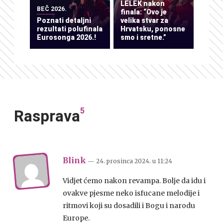
LELEK nakon
BEČ 2026.
finala: “Ovo je
Poznati detaljni
velika stvar za
rezultati polufinala
Hrvatsku, ponosne
Eurosonga 2026.!
smo i sretne.”
5
Rasprava
Blink
— 24. prosinca 2024.
u
11:24
Vidjet ćemo nakon revampa. Bolje da idu i
ovakve pjesme neko isfucane melodije i
ritmovi koji su dosadili i Bogu i narodu
Europe.