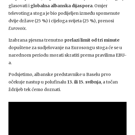
glasovati i
globalna albanska dijaspora
. Omjer
televotinga stoga je bio podijeljen između spomenute
dvije države (25 %) i cijeloga svijeta (25 %), prenosi
Eurovoix
.
Izabrana pjesma trenutno
prelazi limit od tri minute
dopuštene za sudjelovanje na Eurosongu stoga će se u
narednom periodu morati skratiti prema pravilima EBU-
a.
Podsjetimo, albanske predstavnike u Baselu prvo
očekuje nastup u polufinalu
13. ili 15. svibnja
, a točan
ždrijeb tek ćemo doznati.