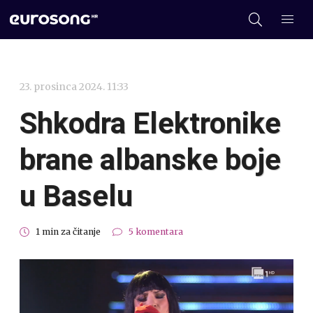
23. prosinca 2024. 11:33
Shkodra Elektronike
brane albanske boje
u Baselu
1 min za čitanje
5 komentara