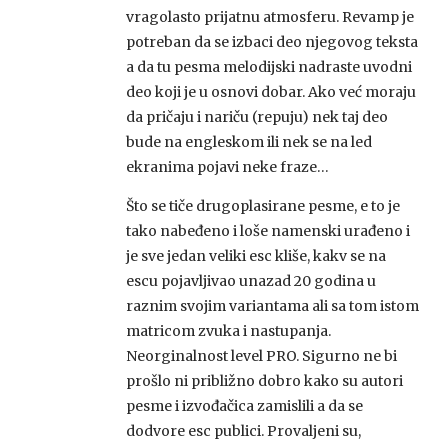
vragolasto prijatnu atmosferu. Revamp je
potreban da se izbaci deo njegovog teksta
a da tu pesma melodijski nadraste uvodni
deo koji je u osnovi dobar. Ako već moraju
da pričaju i nariču (repuju) nek taj deo
bude na engleskom ili nek se na led
ekranima pojavi neke fraze…
Što se tiče drugoplasirane pesme, e to je
tako nabeđeno i loše namenski urađeno i
je sve jedan veliki esc kliše, kakv se na
escu pojavljivao unazad 20 godina u
raznim svojim variantama ali sa tom istom
matricom zvuka i nastupanja.
Neorginalnost level PRO. Sigurno ne bi
prošlo ni približno dobro kako su autori
pesme i izvođačica zamislili a da se
dodvore esc publici. Provaljeni su,