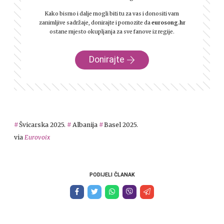
Kako bismo i dalje mogli biti tu za vas i donositi vam
zanimljive sadržaje, donirajte i pomozite da
eurosong.hr
ostane mjesto okupljanja za sve fanove iz regije.
Donirajte
Švicarska 2025.
Albanija
Basel 2025.
via
Eurovoix
PODIJELI ČLANAK