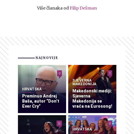
Više članaka od
Filip Dešman
NAJNOVIJE
0
3
SJEVERNA
MAKEDONIJA
HRVATSKA
Makedonski mediji:
Preminuo Andrej
Sjeverna
Baša, autor “Don’t
Makedonija se
Ever Cry”
vraća na Eurosong!
11
0
HRVATSKA