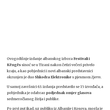
Ovogodišnje izdanje albanskog izbora
Festivali i
Këngës
sinoć se u Tirani nakon četiri večeri privelo
kraju, a kao pobjednici i novi albanski predstavnici
okrunjen je duo
Shkodra Elektronike
s pjesmom
Zjerm
.
U samoj završnici 63. izdanja predstavilo se 15 izvođača, a
pobjednika je odabrao
podjednak omjer glasova
sedmeročlanog žirija i publike.
Po prvi put ikad, uz publiku iz Albanije i Kosova, mogla je