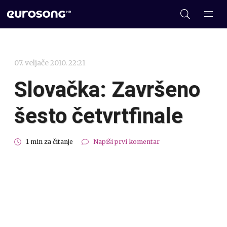
07. veljače 2010. 22:21
Slovačka: Završeno
šesto četvrtfinale
1 min za čitanje
Napiši prvi komentar