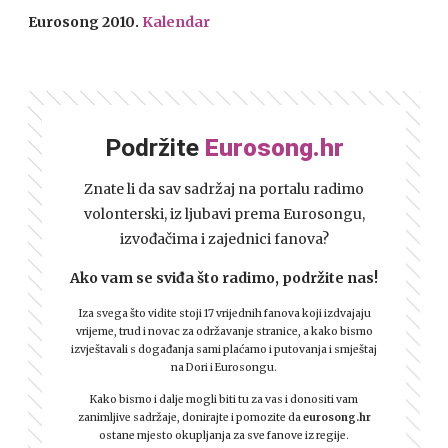
Eurosong 2010.
Kalendar
Podržite
Eurosong.hr
Znate li da sav sadržaj na portalu radimo
volonterski, iz ljubavi prema Eurosongu,
izvođačima i zajednici fanova?
Ako vam se sviđa što radimo, podržite nas!
Iza svega što vidite stoji 17 vrijednih fanova koji izdvajaju
vrijeme, trud i novac za održavanje stranice, a kako bismo
izvještavali s događanja sami plaćamo i putovanja i smještaj
na Dori i Eurosongu.
Kako bismo i dalje mogli biti tu za vas i donositi vam
zanimljive sadržaje, donirajte i pomozite da
eurosong.hr
ostane mjesto okupljanja za sve fanove iz regije.