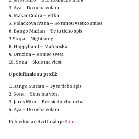
2.
Jaros Miro – Bez siedmeho neba
3.
Aya – Do neba volam
4.
Makar Cudra – Vrtka
5.
Polackova Ivana – So mnou vsetko smies
6.
Bango Marian – Ty tu ticho spis
7.
Stopa – Nightsong
8.
Happyband – Mafianska
9.
Druzina – Koniec sveta
10.
Sona – Skus ma viest
U polufinale su prošli:
1.
Bango Marian – Ty tu ticho spis
2.
Sona – Skus ma viest
3.
Jaros Miro – Bez siedmeho neba
4.
Aya – Do neba volam
Pobjednica četvrtfinala je
Sona.