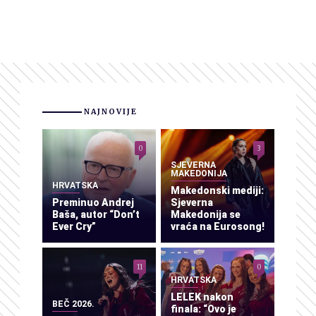
NAJNOVIJE
0
3
SJEVERNA
MAKEDONIJA
HRVATSKA
Makedonski mediji:
Preminuo Andrej
Sjeverna
Baša, autor “Don’t
Makedonija se
Ever Cry”
vraća na Eurosong!
11
0
HRVATSKA
LELEK nakon
BEČ 2026.
finala: “Ovo je