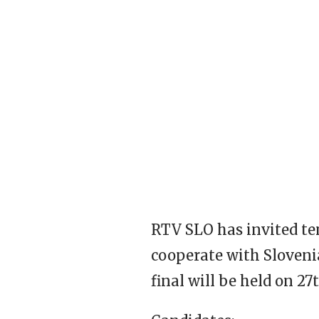
RTV
SLO
has invited te
cooperate with Slovenia
final will be held on 2