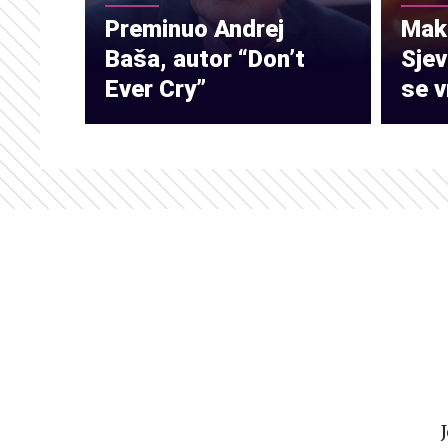
Preminuo Andrej
Make
Baša, autor “Don’t
Sje
Ever Cry”
se v