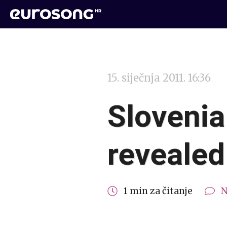
15. siječnja 2011. 16:36
Slovenia
revealed
1 min za čitanje
N