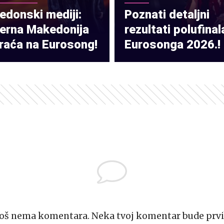
donski mediji:
Poznati detaljni
verna Makedonija
rezultati polufinal
raća na Eurosong!
Eurosonga 2026.!
Još nema komentara. Neka tvoj komentar bude prvi