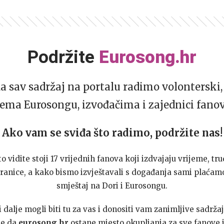
Podržite
Eurosong.hr
da sav sadržaj na portalu radimo volonterski, 
ema Eurosongu, izvođačima i zajednici fano
Ako vam se sviđa što radimo, podržite nas!
to vidite stoji 17 vrijednih fanova koji izdvajaju vrijeme, tru
ranice, a kako bismo izvještavali s događanja sami plaćamo
smještaj na Dori i Eurosongu.
dalje mogli biti tu za vas i donositi vam zanimljive sadržaj
te da
eurosong.hr
ostane mjesto okupljanja za sve fanove i