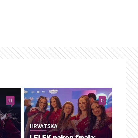
11
0
HRVATSKA
LELEK nakon finala: