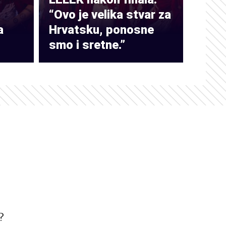
“Ovo je velika stvar za
a
Hrvatsku, ponosne
smo i sretne.”
?