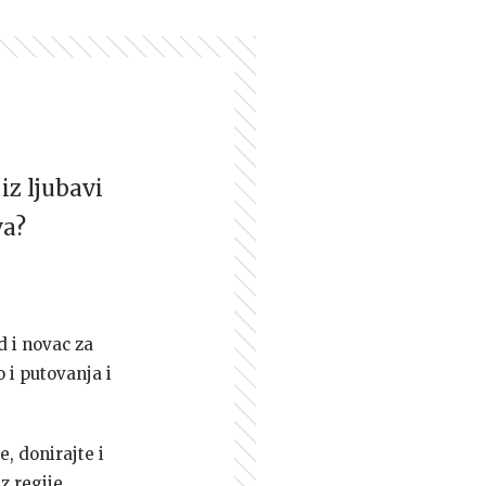
iz ljubavi
va?
d i novac za
 i putovanja i
e, donirajte i
z regije.