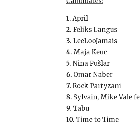
Candidates:
1.
April
2.
Feliks Langus
3.
LeeLooJamais
4.
Maja Keuc
5.
Nina Pušlar
6.
Omar Naber
7.
Rock Partyzani
8.
Sylvain, Mike Vale f
9.
Tabu
10.
Time to Time