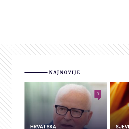
NAJNOVIJE
0
HRVATSKA
SJEV