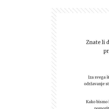
Znate li 
pr
Iza svega š
održavanje st
Kako bismo i 
pomozi