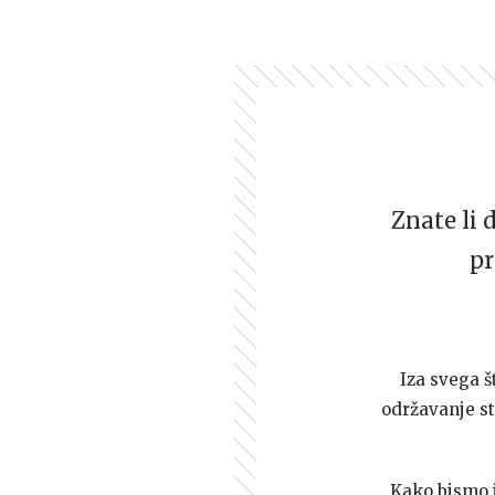
Znate li 
pr
Iza svega š
održavanje st
Kako bismo i 