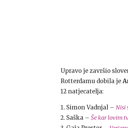
Upravo je završio slov
Rotterdamu dobila je
A
12 natjecatelja:
Simon Vadnjal –
Nisi
Saška –
Še kar lovim 
Gaja Prestor –
Verjam