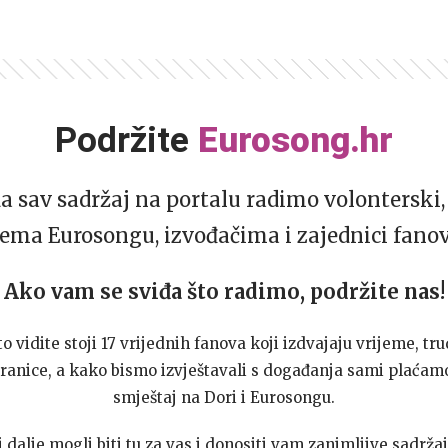
Podržite
Eurosong.hr
da sav sadržaj na portalu radimo volonterski, 
ema Eurosongu, izvođačima i zajednici fano
Ako vam se sviđa što radimo, podržite nas!
to vidite stoji 17 vrijednih fanova koji izdvajaju vrijeme, tru
ranice, a kako bismo izvještavali s događanja sami plaćamo
smještaj na Dori i Eurosongu.
dalje mogli biti tu za vas i donositi vam zanimljive sadržaj