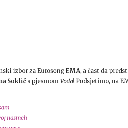
enski izbor za Eurosong
EMA
, a čast da preds
na Soklič
s pjesmom
Voda
! Podsjetimo, na EM
 sam
tvoj nasmeh
em vase