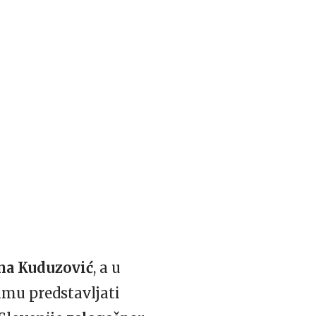
na Kuduzović
, a u
amu predstavljati