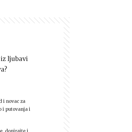
iz ljubavi
va?
d i novac za
 i putovanja i
e, donirajte i