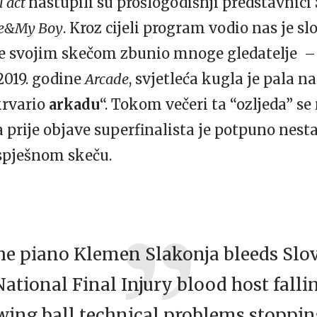
l act
nastupili su prošlogodišnji predstavnici
e&My Boy
. Kroz cijeli program vodio nas je s
je svojim skečom zbunio mnoge gledatelje –
2019. godine
Arcade
, svjetleća kugla je pala na 
krvario
arkadu
“. Tokom večeri ta “ozljeda” se
a prije objave superfinalista je potpuno nesta
uspješnom skeču.
he piano Klemen Slakonja bleeds Slo
tional Final Injury blood host fallin
wing ball technical problems stoppin