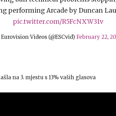
ng performing Arcade by Duncan La
pic.twitter.com/R5FcNXW31v
Eurovision Videos (@ESCvid)
February 22, 2
ašla na 3. mjestu s 13% vaših glasova