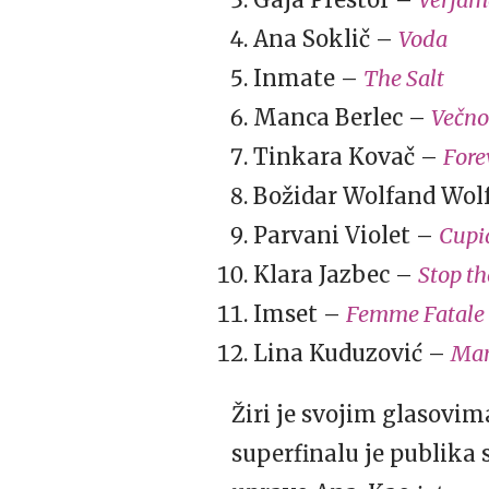
Ana Soklič –
Voda
Inmate –
The Salt
Manca Berlec –
Večno
Tinkara Kovač –
Fore
Božidar Wolfand Wol
Parvani Violet –
Cupi
Klara Jazbec –
Stop t
Imset –
Femme Fatale
Lina Kuduzović –
Man
Žiri je svojim glasovim
superfinalu je publika 