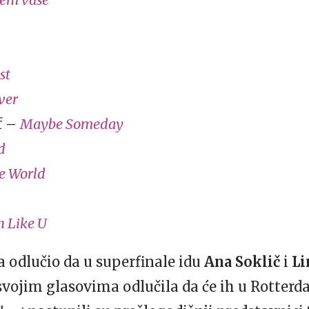
st
ve
r
f –
Maybe Someday
d
he World
 Like U
a odlučio da u superfinale idu
Ana Soklič
i
Li
svojim glasovima odlučila da će ih u Rotterd