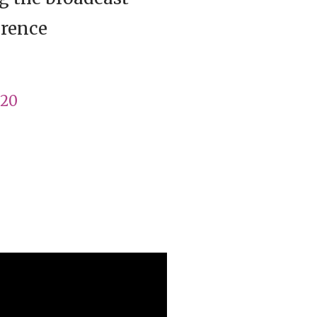
urence
020