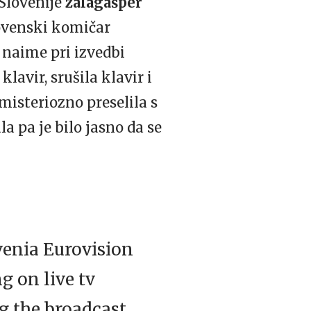
 Slovenije
zalagašper
lovenski komičar
 naime pri izvedbi
klavir, srušila klavir i
 misteriozno preselila s
la pa je bilo jasno da se
venia Eurovision
g on live tv
g the broadcast