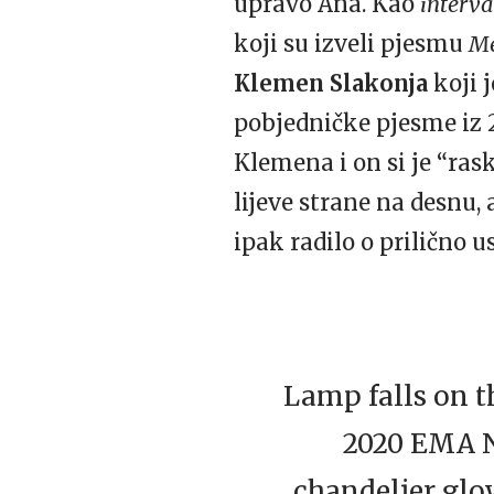
upravo Ana. Kao
interva
koji su izveli pjesmu
M
Klemen Slakonja
koji 
pobjedničke pjesme iz 
Klemena i on si je “ras
lijeve strane na desnu, 
ipak radilo o prilično 
Lamp falls on t
2020 EMA Na
chandelier glo