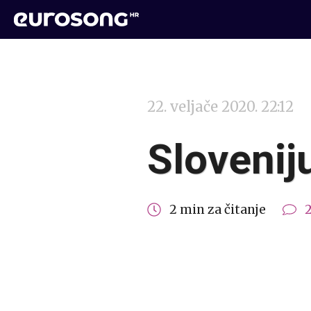
22. veljače 2020. 22:12
Slovenij
2 min za čitanje