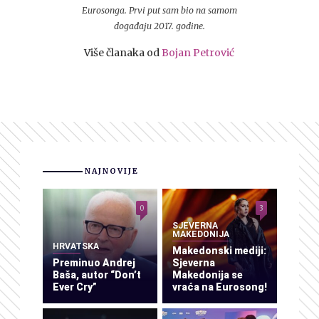
Eurosonga. Prvi put sam bio na samom
događaju 2017. godine.
Više članaka od
Bojan Petrović
NAJNOVIJE
0
3
SJEVERNA
MAKEDONIJA
HRVATSKA
Makedonski mediji:
Preminuo Andrej
Sjeverna
Baša, autor “Don’t
Makedonija se
Ever Cry”
vraća na Eurosong!