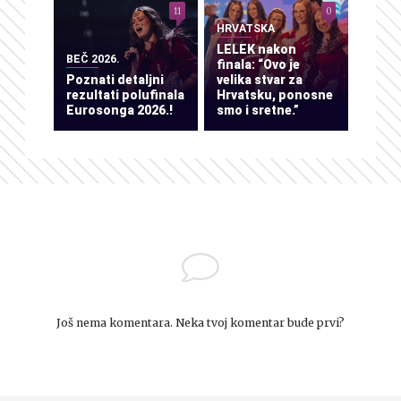
11
0
HRVATSKA
LELEK nakon
BEČ 2026.
finala: “Ovo je
Poznati detaljni
velika stvar za
rezultati polufinala
Hrvatsku, ponosne
Eurosonga 2026.!
smo i sretne.”
Još nema komentara. Neka tvoj komentar bude prvi?