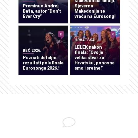
Makedonski mediji:
Preminuo Andrej
Sjeverna
Baša, autor “Don’t
Makedonija se
Ever Cry”
vraća na Eurosong!
11
0
HRVATSKA
LELEK nakon
BEČ 2026.
finala: “Ovo je
Poznati detaljni
velika stvar za
rezultati polufinala
Hrvatsku, ponosne
Eurosonga 2026.!
smo i sretne.”