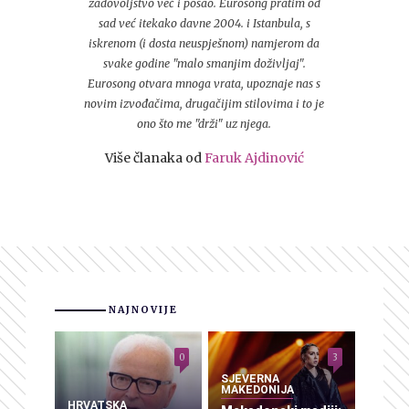
zadovoljstvo već i posao. Eurosong pratim od
sad već itekako davne 2004. i Istanbula, s
iskrenom (i dosta neuspješnom) namjerom da
svake godine "malo smanjim doživljaj".
Eurosong otvara mnoga vrata, upoznaje nas s
novim izvođačima, drugačijim stilovima i to je
ono što me "drži" uz njega.
Više članaka od
Faruk Ajdinović
NAJNOVIJE
0
3
SJEVERNA
MAKEDONIJA
HRVATSKA