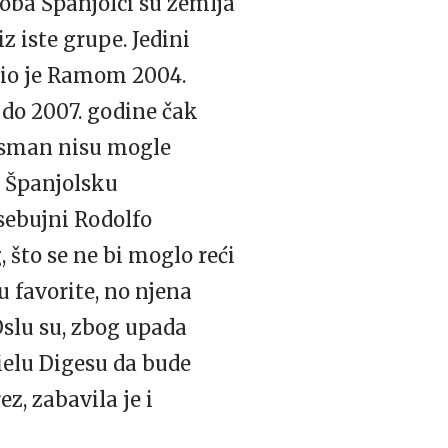
doba Španjolci su zemlja
z iste grupe. Jedini
onio je Ramom 2004.
 do 2007. godine čak
plasman nisu mogle
u Španjolsku
sebujni Rodolfo
 što se ne bi moglo reći
u favorite, no njena
Oslu su, zbog upada
ielu Digesu da bude
z, zabavila je i