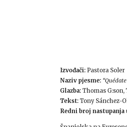
Izvođači:
Pastora Soler
Naziv pjesme:
“Quédate
Glazba:
Thomas G:son, 
Tekst:
Tony Sánchez-O
Redni broj nastupanja u
Španjolska na Euroson