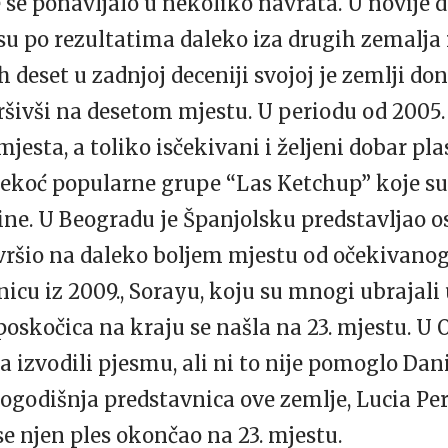
e se ponavljalo u nekoliko navrata. U novije 
 su po rezultatima daleko iza drugih zemalja i
deset u zadnjoj deceniji svojoj je zemlji d
šivši na desetom mjestu. U periodu od 2005.
 mjesta, a toliko isčekivani i željeni dobar 
z nekoć popularne grupe “Las Ketchup” koje s
ine. U Beogradu je Španjolsku predstavljao o
avršio na daleko boljem mjestu od očekivanog,
icu iz 2009., Sorayu, koju su mnogi ubrajali 
oskočica na kraju se našla na 23. mjestu. U 
 izvodili pjesmu, ali ni to nije pomoglo Dan
šlogodišnja predstavnica ove zemlje, Lucia Pere
se njen ples okončao na 23. mjestu.