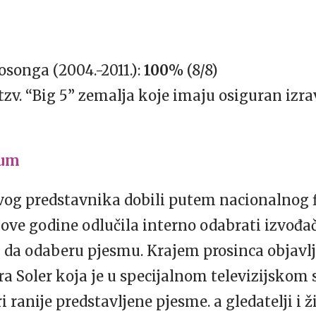
osonga (2004.-2011.):
100%
(8/8)
tzv. “Big 5” zemalja koje imaju osiguran izr
rum
svog predstavnika dobili putem nacionalnog 
e ove godine odlučila interno odabrati izvođa
 da odaberu pjesmu. Krajem prosinca objavlj
ra Soler koja je u specijalnom televizijsko
 ranije predstavljene pjesme. a gledatelji i 