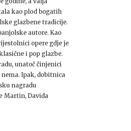
e godine, a valja
tala kao plod bogatih
lske glazbene tradicije.
španjolske autore. Kao
jestolnici opere gdje je
lasične i pop glazbe.
adu, unatoč činjenici
k nema. Ipak, dobitnica
afsku nagradu
e Martin, Davida