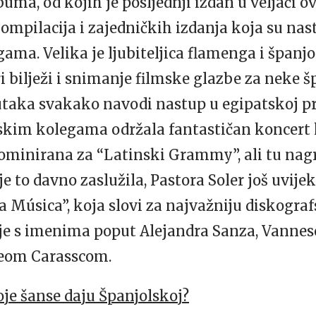
uma, od kojih je posljednji izdan u veljači ov
ompilacija i zajedničkih izdanja koja su nas
ama. Velika je ljubiteljica flamenga i španjo
ri bilježi i snimanje filmske glazbe za neke 
taka svakako navodi nastup u egipatskoj pri
kim kolegama održala fantastičan koncert k
nominirana za “Latinski Grammy”, ali tu nagr
e to davno zaslužila, Pastora Soler još uvije
a Música”, koja slovi za najvažniju diskogr
 je s imenima poput Alejandra Sanza, Vannes
leom Carasscom.
oje šanse daju Španjolskoj?