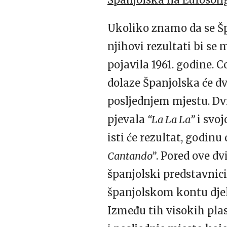
Ukoliko znamo da se Šp
njihovi rezultati bi se
pojavila 1961. godine. 
dolaze Španjolska će d
posljednjem mjestu. Dvi
pjevala
“La La La”
i svoj
isti će rezultat, godin
Cantando”
. Pored ove d
španjolski predstavnici z
španjolskom kontu djelo
Između tih visokih plas