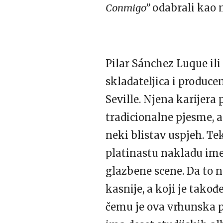
Conmigo”
odabrali kao n
Pilar Sánchez Luque ili
skladateljica i produc
Seville. Njena karijera
tradicionalne pjesme, a 
neki blistav uspjeh. Te
platinastu nakladu ime
glazbene scene. Da to ni
kasnije, a koji je tako
čemu je ova vrhunska p