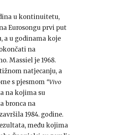
ina u kontinuitetu,
e na Eurosongu prvi put
u, a u godinama koje
 okončati na
o. Massiel je 1968.
stižnom natjecanju, a
Salome s pjesmom
“Vivo
ta na kojima su
ina bronca na
avršila 1984. godine.
 rezultata, među kojima