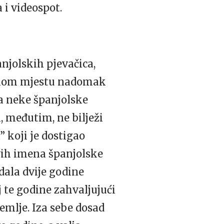
 i videospot.
anjolskih pjevačica,
 malom mjestu nadomak
la neke španjolske
i, međutim, ne bilježi
 koji je dostigao
vih imena španjolske
zdala dvije godine
 te godine zahvaljujući
emlje. Iza sebe dosad