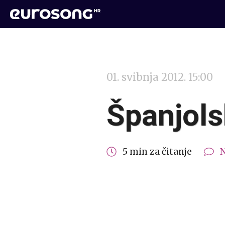
01. svibnja 2012. 15:00
Španjols
5 min za čitanje
N