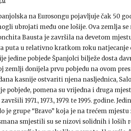
anjolska na Eurosongu pojavljuje čak 50 god
 mogli ubrojati među one lošije. Ova zemlja s
Conchita Bausta je završila na devetom mjest
va puta u relativno kratkom roku natjecanje
je jedine pobjede Španjolci bilježe dosta davn
oj zemlji donijela prvu pobjedu na ovom pre
u dana kasnije ostvariti njena nasljednica, 
vije pobjede, pomena su vrijedna i druga mjes
avršili 1971., 1973., 1979. te 1995. godine. Jed
 je grupe “Bravo” koja je na trećem mjestu z
mana smjestili su se nizovi solidnih i loših