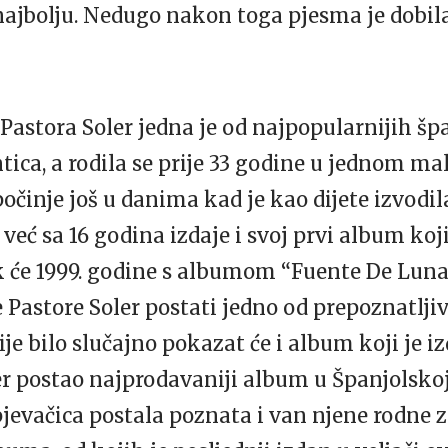
ajbolju. Nedugo nakon toga pjesma je dobila
 Pastora Soler jedna je od najpopularnijih šp
entica, a rodila se prije 33 godine u jednom
 počinje još u danima kad je kao dijete izvodi
već sa 16 godina izdaje i svoj prvi album koj
k će 1999. godine s albumom “Fuente De Luna”
 Pastore Soler postati jedno od prepoznatlji
je bilo slučajno pokazat će i album koji je i
đer postao najprodavaniji album u Španjolskoj
jevačica postala poznata i van njene rodne z