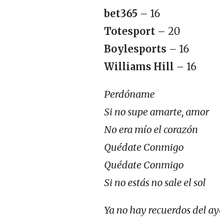
bet365
– 16
Totesport
– 20
Boylesports
– 16
Williams Hill
– 16
Perdóname
Si no supe amarte, amor
No era mío el corazón
Quédate Conmigo
Quédate Conmigo
Si no estás no sale el sol
Ya no hay recuerdos del ay