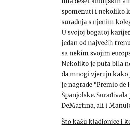
ima deset studijskih alb
spomenuti i nekoliko k
suradnja s njenim koleg
U svojoj bogatoj karije
jedan od najvećih trenu
sa nekim svojim europs
Nekoliko je puta bila 
da mnogi vjeruju kako j
je nagrade “Premio de l
Španjolske. Surađivala
DeMartina, ali i Manu
Što kažu kladionice i k