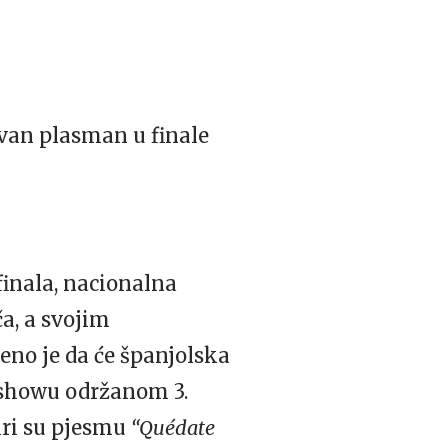
avan plasman u finale
finala, nacionalna
ča, a svojim
eno je da će španjolska
m showu održanom 3.
žiri su pjesmu
“Quédate