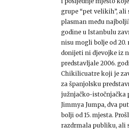
i posljednje mjesto koj
grupe “pet velikih”, ali
plasman među najboljih 
godine u Istanbulu zavr
nisu mogli bolje od 20.
donijeti ni djevojke i
predstavljale 2006. god
Chikilicuatre koji je z
za španjolsku predstavn
južnjačko-istočnjačka p
Jimmya Jumpa, dva puta
bolji od 15. mjesta. Pro
razdrmala publiku, ali 