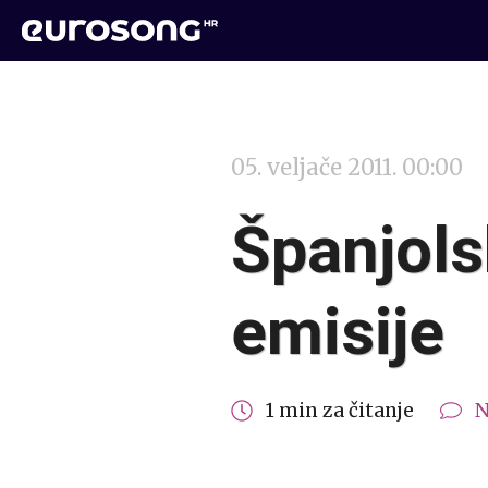
05. veljače 2011. 00:00
Španjols
emisije
1 min za čitanje
N