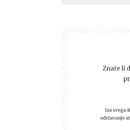
Znate li 
pr
Iza svega š
održavanje st