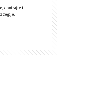
e, donirajte i
z regije.