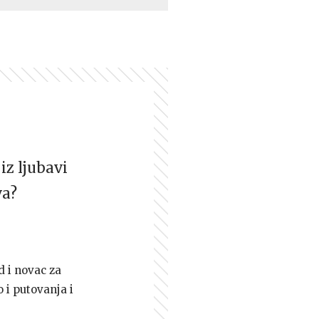
iz ljubavi
va?
d i novac za
 i putovanja i