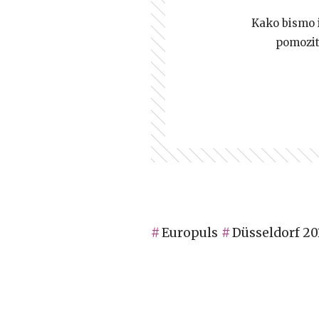
Kako bismo i 
pomozi
Europuls
Düsseldorf 20