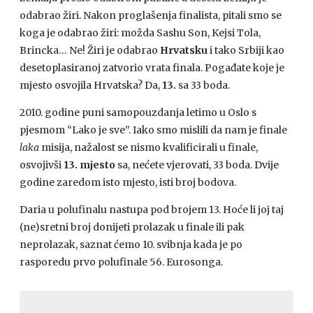
odabrao žiri. Nakon proglašenja finalista, pitali smo se
koga je odabrao žiri: možda Sashu Son, Kejsi Tola,
Brincka… Ne! Žiri je odabrao
Hrvatsku
i tako Srbiji kao
desetoplasiranoj zatvorio vrata finala. Pogađate koje je
mjesto osvojila Hrvatska? Da,
13.
sa 33 boda.
2010. godine puni samopouzdanja letimo u Oslo s
pjesmom “Lako je sve”. Iako smo mislili da nam je finale
laka
misija, nažalost se nismo kvalificirali u finale,
osvojivši
13. mjesto
sa, nećete vjerovati, 33 boda. Dvije
godine zaredom isto mjesto, isti broj bodova.
Daria u polufinalu nastupa pod brojem 13. Hoće li joj taj
(ne)sretni broj donijeti prolazak u finale ili pak
neprolazak, saznat ćemo 10. svibnja kada je po
rasporedu prvo polufinale 56. Eurosonga.