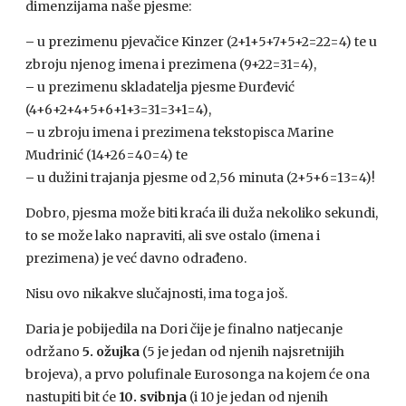
dimenzijama naše pjesme:
–
u prezimenu pjevačice Kinzer (2+1+5+7+5+2=22=4) te u
zbroju njenog imena i prezimena (9+22=31=4),
–
u prezimenu skladatelja pjesme Đurđević
(4+6+2+4+5+6+1+3=31=3+1=4),
–
u zbroju imena i prezimena tekstopisca Marine
Mudrinić (14+26=40=4) te
–
u dužini trajanja pjesme od 2,56 minuta (2+5+6=13=4)!
Dobro, pjesma može biti kraća ili duža nekoliko sekundi,
to se može lako napraviti, ali sve ostalo (imena i
prezimena) je već davno odrađeno.
Nisu ovo nikakve slučajnosti, ima toga još.
Daria je pobijedila na Dori čije je finalno natjecanje
održano
5. ožujka
(5 je jedan od njenih najsretnijih
brojeva), a prvo polufinale Eurosonga na kojem će ona
nastupiti bit će
10. svibnja
(i 10 je jedan od njenih