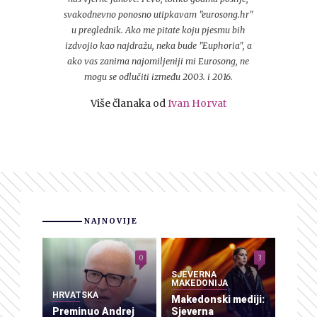
svakodnevno ponosno utipkavam "eurosong.hr"
u preglednik. Ako me pitate koju pjesmu bih
izdvojio kao najdražu, neka bude "Euphoria", a
ako vas zanima najomiljeniji mi Eurosong, ne
mogu se odlučiti između 2003. i 2016.
Više članaka od
Ivan Horvat
NAJNOVIJE
0
3
SJEVERNA
MAKEDONIJA
HRVATSKA
Makedonski mediji:
Preminuo Andrej
Sjeverna