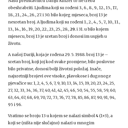
Našu predstavnicu Dariju Kinzer to ne treba
obeshrabriti. Ljudima koji su rođeni 3., 6., 8., 9., 12., 15., 17.,
18., 21., 24., 26., 27. i 30. bilo kojeg mjeseca, broj 13 je
nesretan broj. A ljudima koji su rođeni 1., 2., 4., 5., 7., 10., 11.,
13., 14., 16., 19., 20., 22., 23., 25., 28.,
29.
i 31. u bilo kojem
mjesecu, broj 13 je sretan broj i donosi im uspjeh u
životu.
A našoj Dariji, koja je rođena 29. 5. 1988. broj 13 je –
sretan broj, koji joj kod svake promjene, bilo poslovne
bilo privatne, donosi bolji životni položaj. Inače,
najsretniji brojevi ove visoke, plavokose i dugonoge
pjevačice su: 1, 2, 4, 5, 6, 7, 9, 10, 13, 14, 15, 19, 20, 23, 24, 25,
27, 32, 33, 34, 36, 37, 40, 41, 42, 45, 46, 50, 54, 55, 58, 59, 60,
63, 64, 67, 68, 69, 70, 72, 73, 76, 77, 78, 85, 86, 87, 90, 91, 94,
95 i 96.
Vratimo se broju 13 u kojem se nalazi simbol
4
(1+3), a
koji se (ništa nije slučajno) nalazi u mnogim