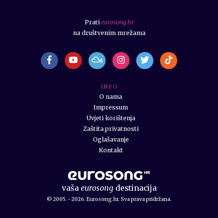
Prati
eurosong.hr
na društvenim mrežama
I N F O
O nama
Impressum
Uvjeti korištenja
Zaštita privatnosti
Oglašavanje
Kontakt
vaša
eurosong
destinacija
© 2005. - 2026. Eurosong.hr. Sva prava pridržana.