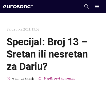
27. ožujka 2011. 13:52
Specijal: Broj 13 –
Sretan ili nesretan
za Dariu?
4 min za čitanje
Napiši prvi komentar