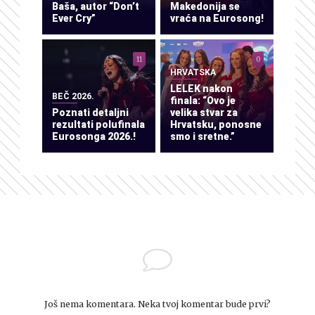
Baša, autor “Don’t
Makedonija se
Ever Cry”
vraća na Eurosong!
11
0
HRVATSKA
LELEK nakon
BEČ 2026.
finala: “Ovo je
Poznati detaljni
velika stvar za
rezultati polufinala
Hrvatsku, ponosne
Eurosonga 2026.!
smo i sretne.”
Još nema komentara. Neka tvoj komentar bude prvi?