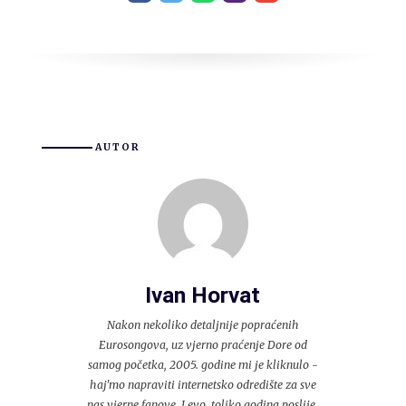
AUTOR
Ivan Horvat
Nakon nekoliko detaljnije popraćenih
Eurosongova, uz vjerno praćenje Dore od
samog početka, 2005. godine mi je kliknulo -
haj'mo napraviti internetsko odredište za sve
nas vjerne fanove. I evo, toliko godina poslije,