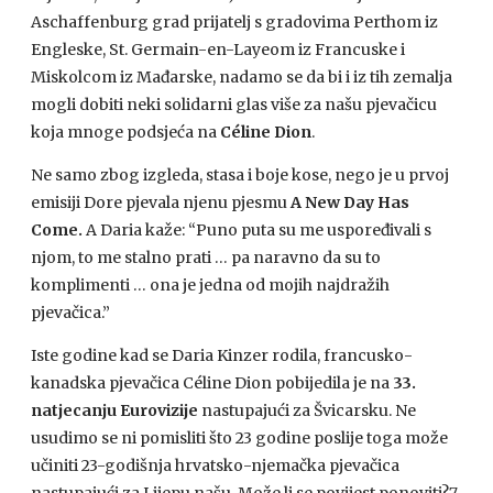
Aschaffenburg grad prijatelj s gradovima Perthom iz
Engleske, St. Germain-en-Layeom iz Francuske i
Miskolcom iz Mađarske, nadamo se da bi i iz tih zemalja
mogli dobiti neki solidarni glas više za našu pjevačicu
koja mnoge podsjeća na
Céline Dion
.
Ne samo zbog izgleda, stasa i boje kose, nego je u prvoj
emisiji Dore pjevala njenu pjesmu
A New Day Has
Come.
A Daria kaže: “Puno puta su me uspoređivali s
njom, to me stalno prati … pa naravno da su to
komplimenti … ona je jedna od mojih najdražih
pjevačica.”
Iste godine kad se Daria Kinzer rodila, francusko-
kanadska pjevačica Céline Dion pobijedila je na
33.
natjecanju Eurovizije
nastupajući za Švicarsku. Ne
usudimo se ni pomisliti što 23 godine poslije toga može
učiniti 23-godišnja hrvatsko-njemačka pjevačica