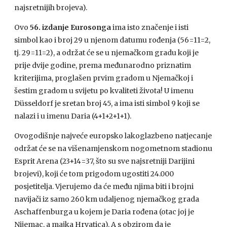
najsretnijih brojeva).
Ovo
56. izdanje Eurosonga
ima isto značenje i isti
simbol kao i broj 29 u njenom datumu rođenja (56=11=2,
tj. 29=11=2), a održat će se u njemačkom gradu koji je
prije dvije godine, prema međunarodno priznatim
kriterijima, proglašen prvim gradom u Njemačkoj i
šestim gradom u svijetu po kvaliteti života! U imenu
Düsseldorf je sretan broj 45, a ima isti simbol 9 koji se
nalazi i u imenu Daria (4+1+2+1+1).
Ovogodišnje najveće europsko lakoglazbeno natjecanje
održat će se na višenamjenskom nogometnom stadionu
Esprit Arena (23+14=37, što su sve najsretniji Darijini
brojevi), koji će tom prigodom ugostiti 24.000
posjetitelja. Vjerujemo da će među njima biti i brojni
navijači iz samo 260 km udaljenog njemačkog grada
Aschaffenburga u kojem je Daria rođena (otac joj je
Nijemac, a majka Hrvatica). A s obzirom da je