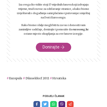
Iza svega što vidite stoji 17 vrijednih fanova koji izdvajaju
vrijeme, trud i novac za održavanje stranice, a kako bismo
izvještavali s događanja sami plaćamo i putovanja i smještaj
na Dori i Eurosongu.
Kako bismo i dalje mogli biti tu za vas i donositi vam
zanimljive sadržaje, donirajte i pomozite da
eurosong.hr
ostane mjesto okupljanja za sve fanove iz regije.
Donirajte
Europuls
Düsseldorf 2011
Hrvatska
PODIJELI ČLANAK