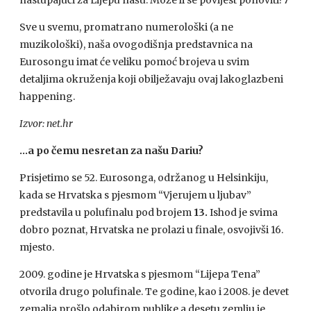
nastupajući za Lijepu našu. Može li se povijest ponoviti?7
Sve u svemu, promatrano numerološki (a ne
muzikološki), naša ovogodišnja predstavnica na
Eurosongu imat će veliku pomoć brojeva u svim
detaljima okruženja koji obilježavaju ovaj lakoglazbeni
happening.
Izvor: net.hr
…a po čemu nesretan za našu Dariu?
Prisjetimo se 52. Eurosonga, održanog u Helsinkiju,
kada se Hrvatska s pjesmom “Vjerujem u ljubav”
predstavila u polufinalu pod brojem
13.
Ishod je svima
dobro poznat, Hrvatska ne prolazi u finale, osvojivši 16.
mjesto.
2009. godine je Hrvatska s pjesmom “Lijepa Tena”
otvorila drugo polufinale. Te godine, kao i 2008. je devet
zemalja prošlo odabirom publike a desetu zemlju je