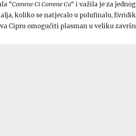
ala “
Comme Ci Comme Ca
“ i važila je za jedno
ja, koliko se natjecalo u polufinalu, Evridiki
eva Cipru omogućiti plasman u veliku završn