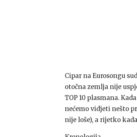
Cipar na Eurosongu sudj
otočna zemlja nije uspje
TOP
10 plasmana. Kada i
nećemo vidjeti nešto pr
nije loše), a rijetko kad
Kronologija