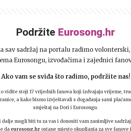
Podržite
Eurosong.hr
da sav sadržaj na portalu radimo volonterski, 
ema Eurosongu, izvođačima i zajednici fano
Ako vam se sviđa što radimo, podržite nas!
to vidite stoji 17 vrijednih fanova koji izdvajaju vrijeme, tru
ranice, a kako bismo izvještavali s događanja sami plaćamo
smještaj na Dori i Eurosongu.
dalje mogli biti tu za vas i donositi vam zanimljive sadržaj
te da
eurosong.hr
ostane mjesto okupljanja za sve fanove i