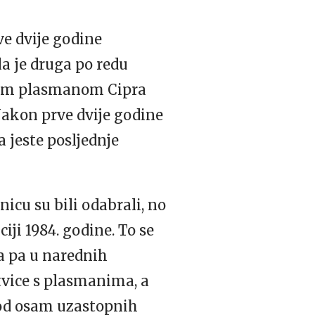
rve dvije godine
la je druga po redu
ijim plasmanom Cipra
 Nakon prve dvije godine
a jeste posljednje
icu su bili odabrali, no
iji 1984. godine. To se
da pa u narednih
stvice s plasmanima, a
u od osam uzastopnih