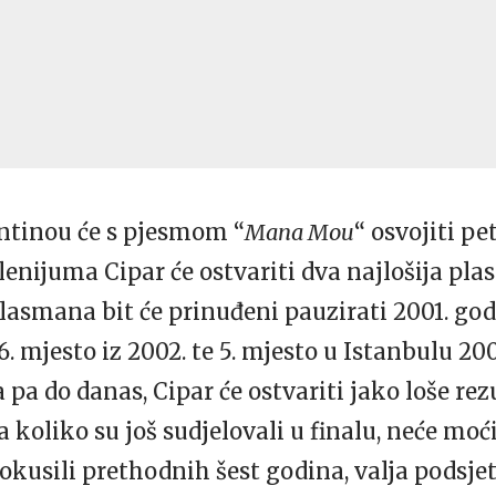
ntinou će s pjesmom “
Mana Mou
“ osvojiti pe
enijuma Cipar će ostvariti dva najlošija plas
lasmana bit će prinuđeni pauzirati 2001. godi
6. mjesto iz 2002. te 5. mjesto u Istanbulu 20
pa do danas, Cipar će ostvariti jako loše rezu
ta koliko su još sudjelovali u finalu, neće moći
okusili prethodnih šest godina, valja podsjeti