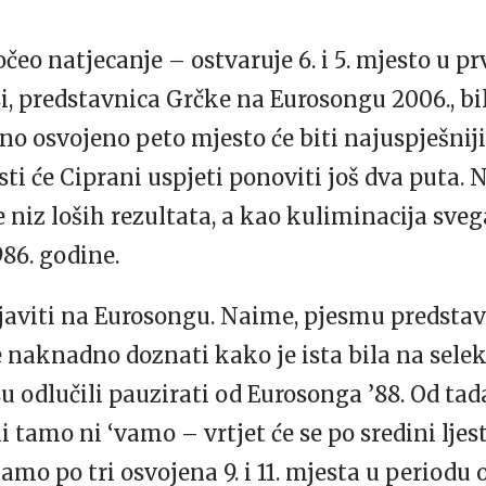
očeo natjecanje – ostvaruje 6. i 5. mjesto u p
i, predstavnica Grčke na Eurosongu 2006., bi
eno osvojeno peto mjesto će biti najuspješn
sti će Ciprani uspjeti ponoviti još dva puta.
e niz loših rezultata, a kao kuliminacija sveg
86. godine.
javiti na Eurosongu. Naime, pjesmu predstavn
 naknadno doznati kako je ista bila na selekc
su odlučili pauzirati od Eurosonga ’88. Od ta
i tamo ni ‘vamo – vrtjet će se po sredini lje
amo po tri osvojena 9. i 11. mjesta u period