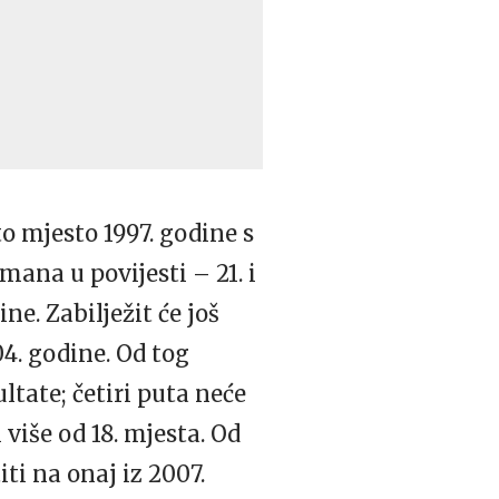
to mjesto 1997. godine s
mana u povijesti – 21. i
ne. Zabilježit će još
04. godine. Od tog
ltate; četiri puta neće
 više od 18. mjesta. Od
ti na onaj iz 2007.