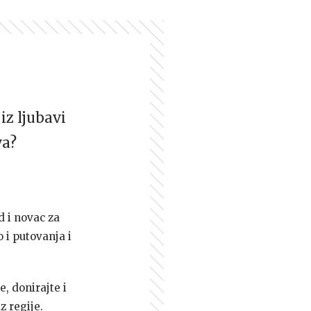
iz ljubavi
va?
d i novac za
 i putovanja i
e, donirajte i
z regije.