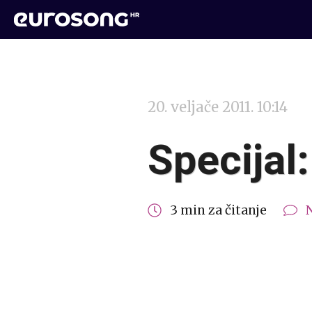
20. veljače 2011. 10:14
Specijal
3 min za čitanje