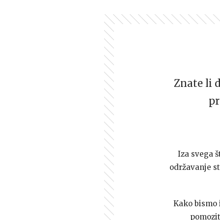
Znate li 
pr
Iza svega š
održavanje st
Kako bismo i 
pomozi