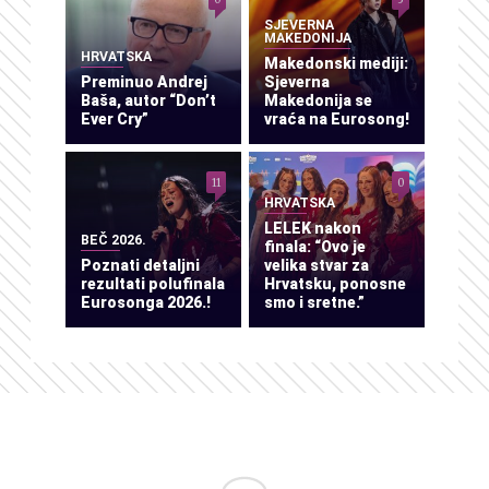
SJEVERNA
MAKEDONIJA
HRVATSKA
Makedonski mediji:
Preminuo Andrej
Sjeverna
Baša, autor “Don’t
Makedonija se
Ever Cry”
vraća na Eurosong!
11
0
HRVATSKA
LELEK nakon
BEČ 2026.
finala: “Ovo je
Poznati detaljni
velika stvar za
rezultati polufinala
Hrvatsku, ponosne
Eurosonga 2026.!
smo i sretne.”