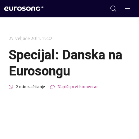
25. veljače 2011. 15:22
Specijal: Danska na
Eurosongu
2 min za čitanje
Napiši prvi komentar