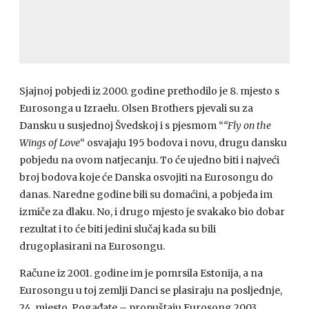
Sjajnoj pobjedi iz 2000. godine prethodilo je 8. mjesto s
Eurosonga u Izraelu. Olsen Brothers pjevali su za
Dansku u susjednoj Švedskoj i s pjesmom “
“Fly on the
Wings of Love
“ osvajaju 195 bodova i novu, drugu dansku
pobjedu na ovom natjecanju. To će ujedno biti i najveći
broj bodova koje će Danska osvojiti na Eurosongu do
danas. Naredne godine bili su domaćini, a pobjeda im
izmiče za dlaku. No, i drugo mjesto je svakako bio dobar
rezultat i to će biti jedini slučaj kada su bili
drugoplasirani na Eurosongu.
Račune iz 2001. godine im je pomrsila Estonija, a na
Eurosongu u toj zemlji Danci se plasiraju na posljednje,
24. mjesto. Pogađate – propuštaju Eurosong 2003.