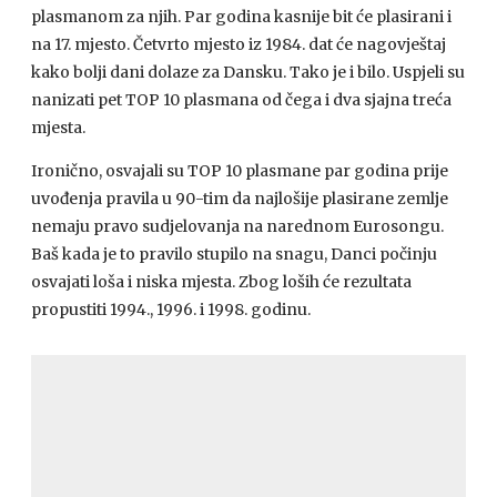
plasmanom za njih. Par godina kasnije bit će plasirani i
na 17. mjesto. Četvrto mjesto iz 1984. dat će nagovještaj
kako bolji dani dolaze za Dansku. Tako je i bilo. Uspjeli su
nanizati pet
TOP
10 plasmana od čega i dva sjajna treća
mjesta.
Ironično, osvajali su
TOP
10 plasmane par godina prije
uvođenja pravila u 90-tim da najlošije plasirane zemlje
nemaju pravo sudjelovanja na narednom Eurosongu.
Baš kada je to pravilo stupilo na snagu, Danci počinju
osvajati loša i niska mjesta. Zbog loših će rezultata
propustiti 1994., 1996. i 1998. godinu.