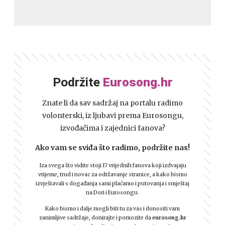
Podržite
Eurosong.hr
Znate li da sav sadržaj na portalu radimo
volonterski, iz ljubavi prema Eurosongu,
izvođačima i zajednici fanova?
Ako vam se sviđa što radimo, podržite nas!
Iza svega što vidite stoji 17 vrijednih fanova koji izdvajaju
vrijeme, trud i novac za održavanje stranice, a kako bismo
izvještavali s događanja sami plaćamo i putovanja i smještaj
na Dori i Eurosongu.
Kako bismo i dalje mogli biti tu za vas i donositi vam
zanimljive sadržaje, donirajte i pomozite da
eurosong.hr