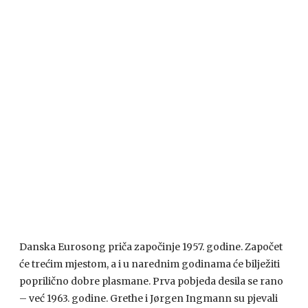
Danska Eurosong priča započinje 1957. godine. Započet
će trećim mjestom, a i u narednim godinama će bilježiti
poprilično dobre plasmane. Prva pobjeda desila se rano
– već 1963. godine. Grethe i Jørgen Ingmann su pjevali