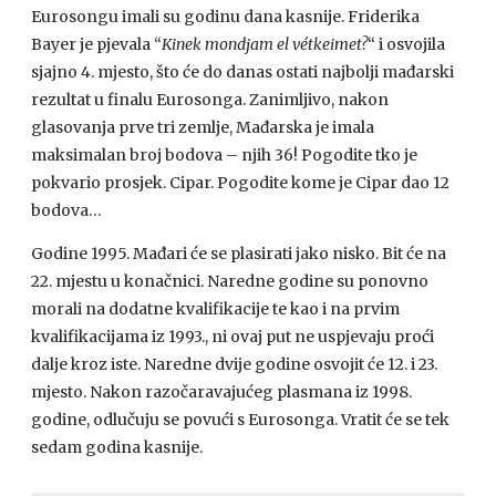
Eurosongu imali su godinu dana kasnije. Friderika
Bayer je pjevala “
Kinek mondjam el vétkeimet?
“ i osvojila
sjajno 4. mjesto, što će do danas ostati najbolji mađarski
rezultat u finalu Eurosonga. Zanimljivo, nakon
glasovanja prve tri zemlje, Mađarska je imala
maksimalan broj bodova – njih 36! Pogodite tko je
pokvario prosjek. Cipar. Pogodite kome je Cipar dao 12
bodova…
Godine 1995. Mađari će se plasirati jako nisko. Bit će na
22. mjestu u konačnici. Naredne godine su ponovno
morali na dodatne kvalifikacije te kao i na prvim
kvalifikacijama iz 1993., ni ovaj put ne uspjevaju proći
dalje kroz iste. Naredne dvije godine osvojit će 12. i 23.
mjesto. Nakon razočaravajućeg plasmana iz 1998.
godine, odlučuju se povući s Eurosonga. Vratit će se tek
sedam godina kasnije.