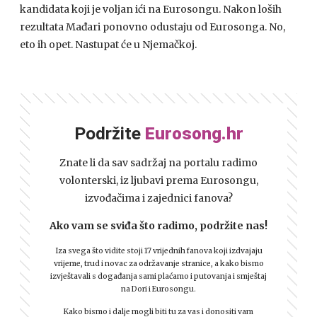
kandidata koji je voljan ići na Eurosongu. Nakon loših
rezultata Mađari ponovno odustaju od Eurosonga. No,
eto ih opet. Nastupat će u Njemačkoj.
Podržite
Eurosong.hr
Znate li da sav sadržaj na portalu radimo
volonterski, iz ljubavi prema Eurosongu,
izvođačima i zajednici fanova?
Ako vam se sviđa što radimo, podržite nas!
Iza svega što vidite stoji 17 vrijednih fanova koji izdvajaju
vrijeme, trud i novac za održavanje stranice, a kako bismo
izvještavali s događanja sami plaćamo i putovanja i smještaj
na Dori i Eurosongu.
Kako bismo i dalje mogli biti tu za vas i donositi vam