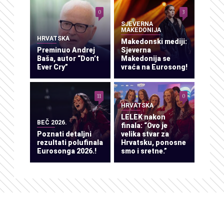
0
3
SJEVERNA
MAKEDONIJA
HRVATSKA
Makedonski mediji:
Preminuo Andrej
Sjeverna
Baša, autor “Don’t
Makedonija se
Ever Cry”
vraća na Eurosong!
11
0
HRVATSKA
LELEK nakon
BEČ 2026.
finala: “Ovo je
Poznati detaljni
velika stvar za
rezultati polufinala
Hrvatsku, ponosne
Eurosonga 2026.!
smo i sretne.”