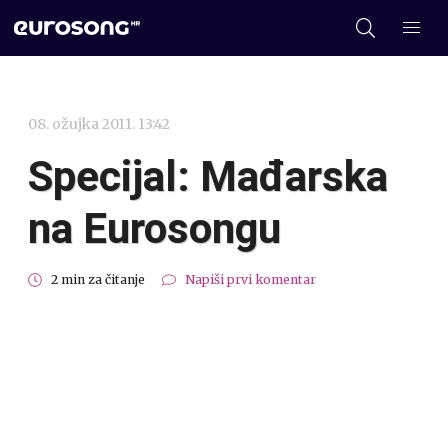
08. ožujka 2011. 13:42
Specijal: Mađarska
na Eurosongu
2 min za čitanje
Napiši prvi komentar