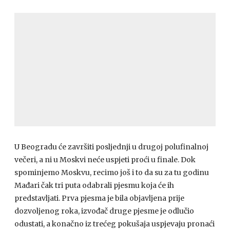
U Beogradu će završiti posljednji u drugoj polufinalnoj
večeri, a ni u Moskvi neće uspjeti proći u finale. Dok
spominjemo Moskvu, recimo još i to da su za tu godinu
Mađari čak tri puta odabrali pjesmu koja će ih
predstavljati. Prva pjesma je bila objavljena prije
dozvoljenog roka, izvođač druge pjesme je odlučio
odustati, a konačno iz trećeg pokušaja uspjevaju pronaći