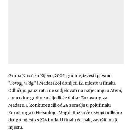
Grupa Nox će u Kijevu, 2005. godine, izvesti pjesmu
“
Forogj, világ!
“ i Mađarskoj donijeti 12. mjesto u finalu.
Odlučuju pauzirati i ne sudjelovati na natjecanju u Ateni,
a naredne godine uslijedit će dobar Eurosong za
Mađare. U konkurenciji od 28 zemalja u polufinalu
Eurosonga u Helsinkiju, Magdi Rúzsa će osvojiti
odlično
drugo mjesto s 224 boda. U finalu će, pak, završiti na 9.
mjestu.