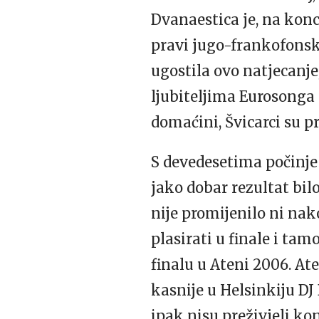
Dvanaestica je, na konc
pravi jugo-frankofonski
ugostila ovo natjecanje
ljubiteljima Eurosonga 
domaćini, Švicarci su p
S devedesetima počinje 
jako dobar rezultat bil
nije promijenilo ni nak
plasirati u finale i ta
finalu u Ateni 2006. Ate
kasnije u Helsinkiju DJ
ipak nisu preživjeli kon