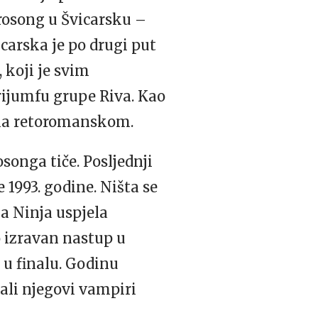
urosong u Švicarsku –
carska je po drugi put
 koji je svim
trijumfu grupe Riva. Kao
i na retoromanskom.
songa tiče. Posljednji
 1993. godine. Ništa se
a Ninja uspjela
o izravan nastup u
e u finalu. Godinu
 ali njegovi vampiri