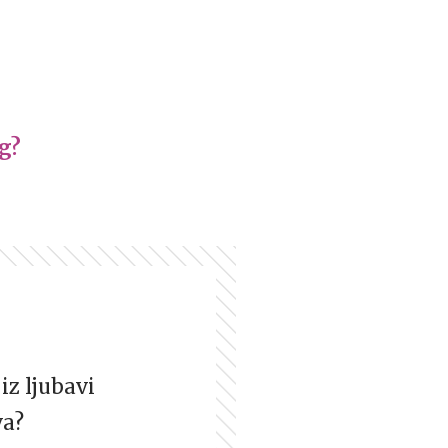
ng?
iz ljubavi
va?