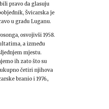
bili pravo da glasuju
 pobjednik, Švicarska je
pravo u gradu Luganu.
osonga, osvojivši 1958.
zultatima, a između
osljednjem mjestu.
njemo ih zato što su
d ukupno četiri njihova
arske branio i 1976.,