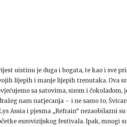
est uistinu je duga i bogata, te kao i sve pr
ojih lijepih i manje lijepih trenutaka. Ova 
vjećujemo sa satovima, sirom i čokoladom, 
ražeg nam natjecanja – i ne samo to, Švicars
ys Assia i pjesma „Refrain“ nezaobilazni su 
etke eurovizijskog festivala. Ipak, mnogi su