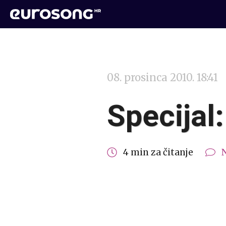
08. prosinca 2010. 18:41
Specijal
4 min za čitanje