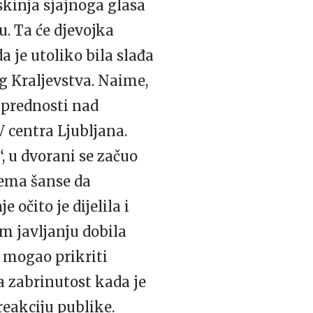
kinja sjajnoga glasa
u. Ta će djevojka
 je utoliko bila slađa
og Kraljevstva. Naime,
a prednosti nad
V centra Ljubljana.
“, u dvorani se začuo
 nema šanse da
 očito je dijelila i
m javljanju dobila
 mogao prikriti
a zabrinutost kada je
reakciju publike.