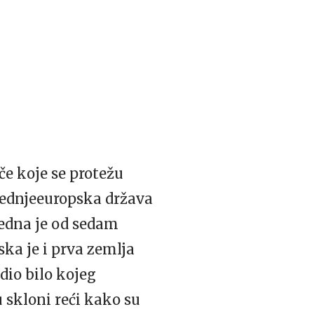
iče koje se protežu
srednjeeuropska država
jedna je od sedam
ka je i prva zemlja
dio bilo kojeg
 skloni reći kako su