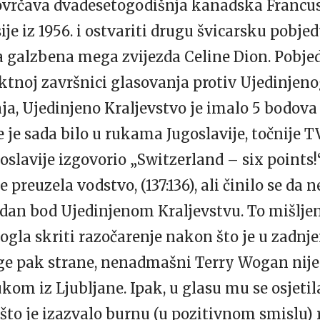
kovrčava dvadesetogodišnja kanadska Francus
je iz 1956. i ostvariti drugu švicarsku pobjed
a galzbena mega zvijezda Celine Dion. Pobjeda
rktnoj završnici glasovanja protiv Ujedinjen
raja, Ujedinjeno Kraljevstvo je imalo 5 bodov
e je sada bilo u rukama Jugoslavije, točnije T
oslavije izgovorio „Switzerland – six points!
 preuzela vodstvo, (137:136), ali činilo se da
edan bod Ujedinjenom Kraljevstvu. To mišljenje
ogla skriti razočarenje nakon što je u zadnje
ge pak strane, nenadmašni Terry Wogan nije
om iz Ljubljane. Ipak, u glasu mu se osjetil
 što je izazvalo burnu (u pozitivnom smislu) 