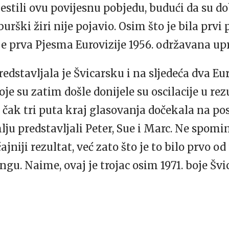
estili ovu povijesnu pobjedu, budući da su do
urški žiri nije pojavio. Osim što je bila prvi
r je prva Pjesma Eurovizije 1956. održavana u
edstavljala je Švicarsku i na sljedeća dva Eur
je su zatim došle donijele su oscilacije u re
je čak tri puta kraj glasovanja dočekala na p
lju predstavljali Peter, Sue i Marc. Ne spomi
ajniji rezultat, već zato što je to bilo prvo o
gu. Naime, ovaj je trojac osim 1971. boje Švic