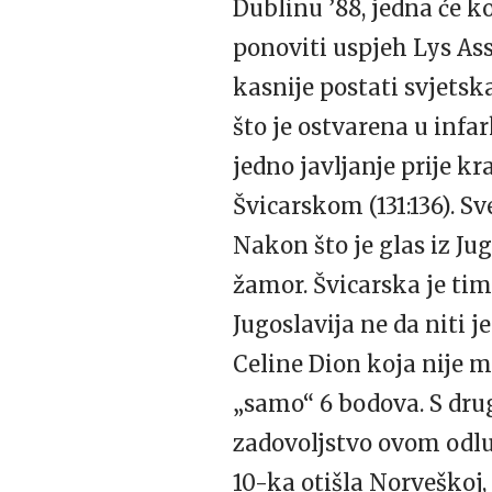
Dublinu ’88, jedna će 
ponoviti uspjeh Lys Assi
kasnije postati svjetsk
što je ostvarena u infa
jedno javljanje prije k
Švicarskom (131:136). Sv
Nakon što je glas iz Jug
žamor. Švicarska je time
Jugoslavija ne da niti j
Celine Dion koja nije m
„samo“ 6 bodova. S dru
zadovoljstvo ovom odluk
10-ka otišla Norveškoj,