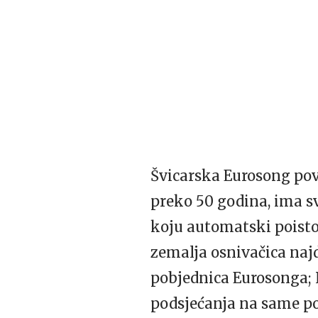
Švicarska Eurosong povij
preko 50 godina, ima sv
koju automatski poisto
zemalja osnivačica najd
pobjednica Eurosonga; L
podsjećanja na same poč