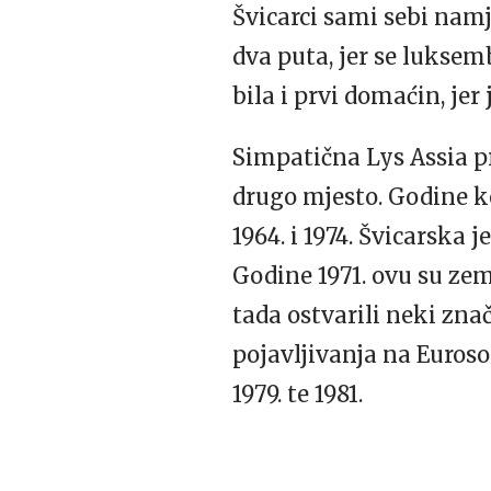
Švicarci sami sebi namj
dva puta, jer se luksemb
bila i prvi domaćin, je
Simpatična Lys Assia pr
drugo mjesto. Godine ko
1964. i 1974. Švicarska 
Godine 1971. ovu su zem
tada ostvarili neki znač
pojavljivanja na Euroson
1979. te 1981.