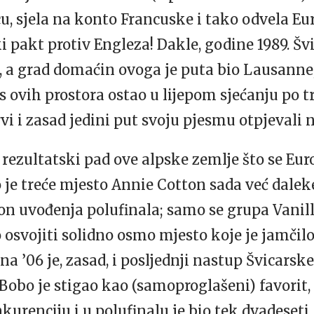
u, sjela na konto Francuske i tako odvela E
 pakt protiv Engleza! Dakle, godine 1989. Švi
, a grad domaćin ovoga je puta bio Lausanne,
s ovih prostora ostao u lijepom sjećanju po 
rvi i zasad jedini put svoju pjesmu otpjeval
rezultatski pad ove alpske zemlje što se Euro
o je treće mjesto Annie Cotton sada već daleke
on uvođenja polufinala; samo se grupa Vanill
mo osvojiti solidno osmo mjesto koje je jamčil
na ’06 je, zasad, i posljednji nastup Švicarsk
 Bobo je stigao kao (samoproglašeni) favorit,
kurenciju i u polufinalu je bio tek dvadeseti.