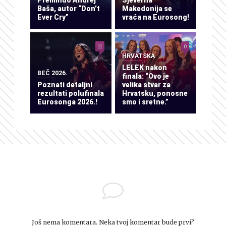
Preminuo Andrej
Sjeverna
Baša, autor “Don’t
Makedonija se
Ever Cry”
vraća na Eurosong!
11
0
HRVATSKA
LELEK nakon
BEČ 2026.
finala: “Ovo je
Poznati detaljni
velika stvar za
rezultati polufinala
Hrvatsku, ponosne
Eurosonga 2026.!
smo i sretne.”
Još nema komentara. Neka tvoj komentar bude prvi?