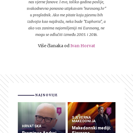
nas vjerne fanove. I evo, toliko godina poslije,
svakodnevno ponosno utipkavam "eurosong.hr"
u preglednik. Ako me pitate koju pjesmu bih
izdvojio kao najdražu, neka bude "Euphoria", a
ako vas zanima najomiljeniji mi Eurosong, ne
mogu se odlučiti između 2003. i 2016.
Više članaka od
Ivan Horvat
NAJNOVIJE
0
3
SJEVERNA
MAKEDONIJA
HRVATSKA
Makedonski mediji: