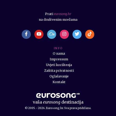
Prati
eurosong.hr
na društvenim mrežama
I N F O
O nama
Impressum
Uvjeti korištenja
Zaštita privatnosti
Oglašavanje
Kontakt
vaša
eurosong
destinacija
© 2005. - 2026. Eurosong.hr. Sva prava pridržana.