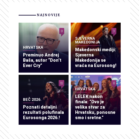
NAJNOVIJE
0
3
SJEVERNA
MAKEDONIJA
HRVATSKA
Makedonski mediji:
Preminuo Andrej
Sjeverna
Baša, autor “Don’t
Makedonija se
Ever Cry”
vraća na Eurosong!
11
0
HRVATSKA
LELEK nakon
BEČ 2026.
finala: “Ovo je
Poznati detaljni
velika stvar za
rezultati polufinala
Hrvatsku, ponosne
Eurosonga 2026.!
smo i sretne.”