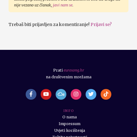
nije vezano uz članak,
javi nam se
.
Trebaš biti prijavljen za komentiranje!
Prijavi se?
Prati
eurosong.hr
na društvenim mrežama
I N F O
O nama
Impressum
Uvjeti korištenja