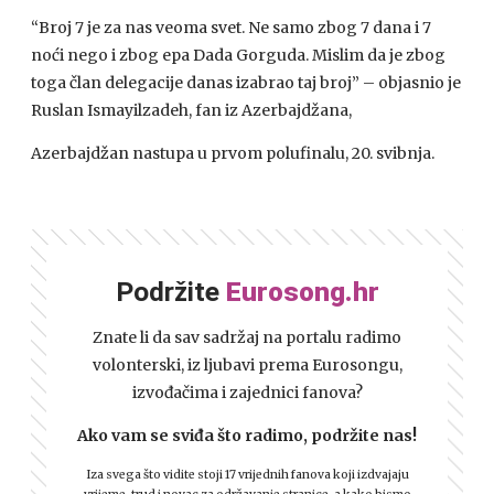
“Broj 7 je za nas veoma svet. Ne samo zbog 7 dana i 7
noći nego i zbog epa Dada Gorguda. Mislim da je zbog
toga član delegacije danas izabrao taj broj” – objasnio je
Ruslan Ismayilzadeh, fan iz Azerbajdžana,
Azerbajdžan nastupa u prvom polufinalu, 20. svibnja.
Podržite
Eurosong.hr
Znate li da sav sadržaj na portalu radimo
volonterski, iz ljubavi prema Eurosongu,
izvođačima i zajednici fanova?
Ako vam se sviđa što radimo, podržite nas!
Iza svega što vidite stoji 17 vrijednih fanova koji izdvajaju