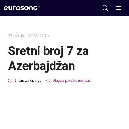
17. ožujka 2008. 22:16
Sretni broj 7 za
Azerbajdžan
1 min za čitanje
Napiši prvi komentar