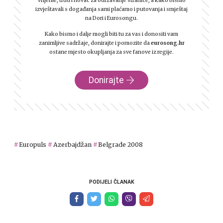
vrijeme, trud i novac za održavanje stranice, a kako bismo
izvještavali s događanja sami plaćamo i putovanja i smještaj
na Dori i Eurosongu.
Kako bismo i dalje mogli biti tu za vas i donositi vam
zanimljive sadržaje, donirajte i pomozite da
eurosong.hr
ostane mjesto okupljanja za sve fanove iz regije.
Donirajte
Europuls
Azerbajdžan
Belgrade 2008
PODIJELI ČLANAK