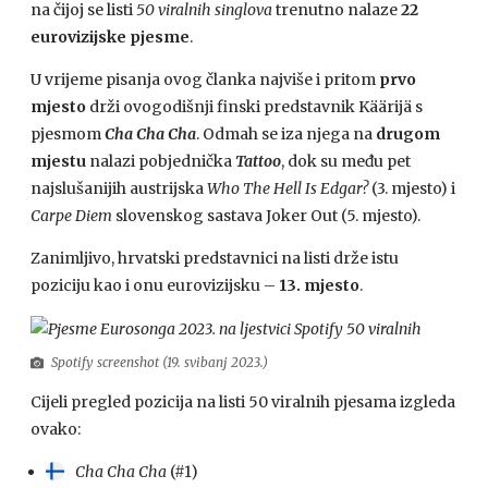
na čijoj se listi
50 viralnih singlova
trenutno nalaze
22
eurovizijske pjesme
.
U vrijeme pisanja ovog članka najviše i pritom
prvo
mjesto
drži ovogodišnji finski predstavnik Käärijä s
pjesmom
Cha Cha Cha
. Odmah se iza njega na
drugom
mjestu
nalazi pobjednička
Tattoo
, dok su među pet
najslušanijih austrijska
Who The Hell Is Edgar?
(3. mjesto) i
Carpe Diem
slovenskog sastava Joker Out (5. mjesto).
Zanimljivo, hrvatski predstavnici na listi drže istu
poziciju kao i onu eurovizijsku –
13. mjesto
.
Spotify screenshot (19. svibanj 2023.)
Cijeli pregled pozicija na listi 50 viralnih pjesama izgleda
ovako:
Cha Cha Cha
(#1)