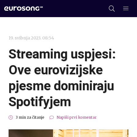
19. svibnja 2023. 08:54
Streaming uspjesi:
Ove eurovizijske
pjesme dominiraju
Spotifyjem
3 min za čitanje
Napiši prvi komentar