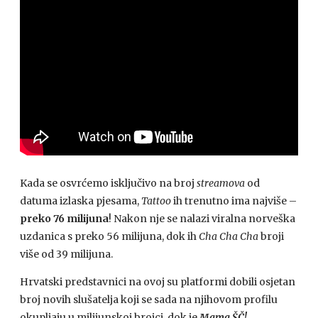
Kada se osvrćemo isključivo na broj
streamova
od
datuma izlaska pjesama,
Tattoo
ih trenutno ima najviše –
preko 76 milijuna
! Nakon nje se nalazi viralna norveška
uzdanica s preko 56 milijuna, dok ih
Cha Cha Cha
broji
više od 39 milijuna.
Hrvatski predstavnici na ovoj su platformi dobili osjetan
broj novih slušatelja koji se sada na njihovom profilu
okupljaju u milijunskoj brojci, dok je
Mama ŠČ!