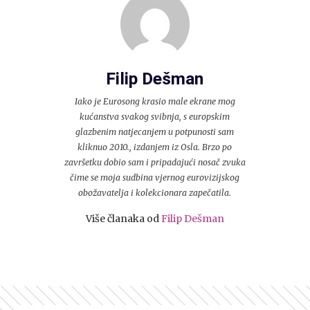
Filip Dešman
Iako je Eurosong krasio male ekrane mog
kućanstva svakog svibnja, s europskim
glazbenim natjecanjem u potpunosti sam
kliknuo 2010., izdanjem iz Osla. Brzo po
završetku dobio sam i pripadajući nosač zvuka
čime se moja sudbina vjernog eurovizijskog
obožavatelja i kolekcionara zapečatila.
Više članaka od
Filip Dešman