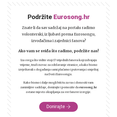
Podržite
Eurosong.hr
Znate li da sav sadržaj na portalu radimo
volonterski, iz ljubavi prema Eurosongu,
izvođačima i zajednici fanova?
Ako vam se sviđa što radimo, podržite nas!
Iza svega što vidite stoji 17 vrijednih fanova koji izdvajaju
vrijeme, trud i novac za održavanje stranice, a kako bismo
izvještavali s događanja sami plaćamo i putovanja i smještaj
na Dori i Eurosongu.
Kako bismo i dalje mogli biti tu za vas i donositi vam
zanimljive sadržaje, donirajte i pomozite da
eurosong.hr
ostane mjesto okupljanja za sve fanove iz regije.
Donirajte