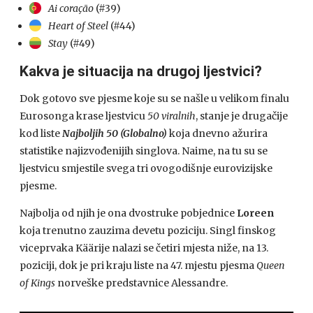
Ai coração
(#39)
Heart of Steel
(#44)
Stay
(#49)
Kakva je situacija na drugoj ljestvici?
Dok gotovo sve pjesme koje su se našle u velikom finalu
Eurosonga krase ljestvicu
50 viralnih
, stanje je drugačije
kod liste
Najboljih 50 (Globalno)
koja dnevno ažurira
statistike najizvođenijih singlova. Naime, na tu su se
ljestvicu smjestile svega tri ovogodišnje eurovizijske
pjesme.
Najbolja od njih je ona dvostruke pobjednice
Loreen
koja trenutno zauzima devetu poziciju. Singl finskog
viceprvaka Käärije nalazi se četiri mjesta niže, na 13.
poziciji, dok je pri kraju liste na 47. mjestu pjesma
Queen
of Kings
norveške predstavnice Alessandre.