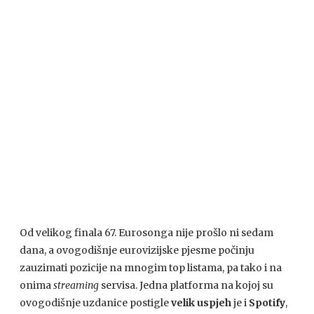
Od velikog finala 67. Eurosonga nije prošlo ni sedam
dana, a ovogodišnje eurovizijske pjesme počinju
zauzimati pozicije na mnogim top listama, pa tako i na
onima
streaming
servisa. Jedna platforma na kojoj su
ovogodišnje uzdanice postigle
velik uspjeh
je i
Spotify
,