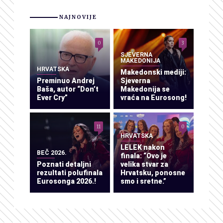
NAJNOVIJE
0
3
SJEVERNA
MAKEDONIJA
HRVATSKA
Makedonski mediji:
Preminuo Andrej
Sjeverna
Baša, autor “Don’t
Makedonija se
Ever Cry”
vraća na Eurosong!
11
0
HRVATSKA
LELEK nakon
BEČ 2026.
finala: “Ovo je
Poznati detaljni
velika stvar za
rezultati polufinala
Hrvatsku, ponosne
Eurosonga 2026.!
smo i sretne.”