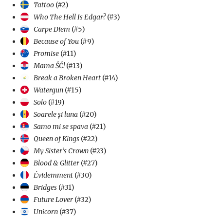
Tattoo
(#2)
Who The Hell Is Edgar?
(#3)
Carpe Diem
(#5)
Because of You
(#9)
Promise
(#11)
Mama ŠČ!
(#13)
Break a Broken Heart
(#14)
Watergun
(#15)
Solo
(#19)
Soarele și luna
(#20)
Samo mi se spava
(#21)
Queen of Kings
(#22)
My Sister’s Crown
(#23)
Blood & Glitter
(#27)
Évidemment
(#30)
Bridges
(#31)
Future Lover
(#32)
Unicorn
(#37)