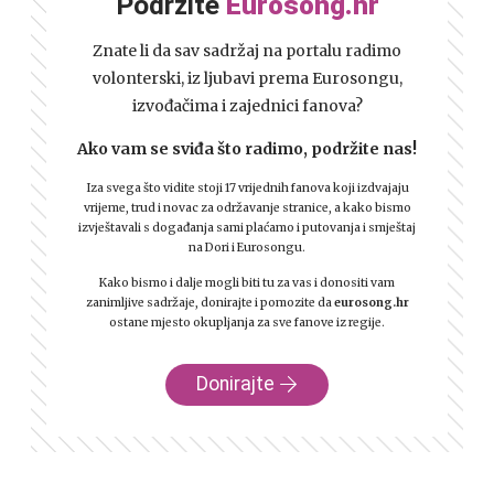
Podržite
Eurosong.hr
Znate li da sav sadržaj na portalu radimo
volonterski, iz ljubavi prema Eurosongu,
izvođačima i zajednici fanova?
Ako vam se sviđa što radimo, podržite nas!
Iza svega što vidite stoji 17 vrijednih fanova koji izdvajaju
vrijeme, trud i novac za održavanje stranice, a kako bismo
izvještavali s događanja sami plaćamo i putovanja i smještaj
na Dori i Eurosongu.
Kako bismo i dalje mogli biti tu za vas i donositi vam
zanimljive sadržaje, donirajte i pomozite da
eurosong.hr
ostane mjesto okupljanja za sve fanove iz regije.
Donirajte