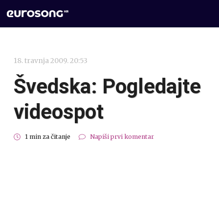
18. travnja 2009. 20:53
Švedska: Pogledajte
videospot
1 min za čitanje
Napiši prvi komentar