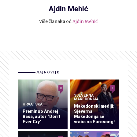
Ajdin Mehić
Više članaka od
Ajdin Mehić
NAJNOVIJE
0
3
SJEVERNA
MAKEDONIJA
HRVATSKA
Makedonski mediji:
Preminuo Andrej
Sjeverna
Baša, autor “Don’t
Makedonija se
Ever Cry”
vraća na Eurosong!