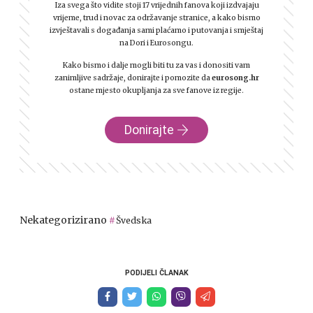
Iza svega što vidite stoji 17 vrijednih fanova koji izdvajaju
vrijeme, trud i novac za održavanje stranice, a kako bismo
izvještavali s događanja sami plaćamo i putovanja i smještaj
na Dori i Eurosongu.
Kako bismo i dalje mogli biti tu za vas i donositi vam
zanimljive sadržaje, donirajte i pomozite da
eurosong.hr
ostane mjesto okupljanja za sve fanove iz regije.
Donirajte
Nekategorizirano
Švedska
PODIJELI ČLANAK