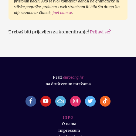
pristojan način. Ako se tvoj komentar odnosi na gramatičke ili
stilske pogreške, problem s web stranicom ili bilo što drugo što
nije vezano uz članak,
javi nam se
.
Trebaš biti prijavljen za komentiranje!
Prijavi se?
Prati
eurosong.hr
na društvenim mrežama
I N F O
O nama
Impressum