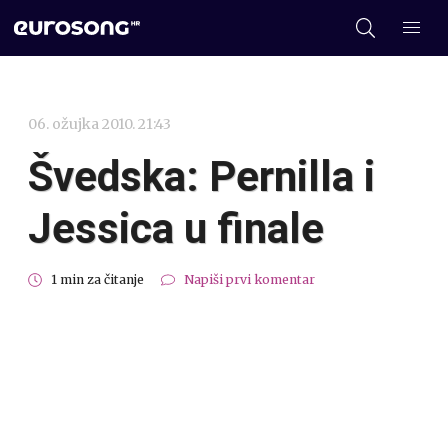
06. ožujka 2010. 21:43
Švedska: Pernilla i
Jessica u finale
1 min za čitanje
Napiši prvi komentar