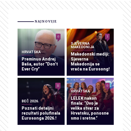
NAJNOVIJE
0
3
SJEVERNA
MAKEDONIJA
HRVATSKA
Makedonski mediji:
Preminuo Andrej
Sjeverna
Baša, autor “Don’t
Makedonija se
Ever Cry”
vraća na Eurosong!
11
0
HRVATSKA
LELEK nakon
BEČ 2026.
finala: “Ovo je
Poznati detaljni
velika stvar za
rezultati polufinala
Hrvatsku, ponosne
Eurosonga 2026.!
smo i sretne.”