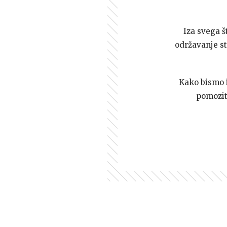
Iza svega š
održavanje st
Kako bismo i 
pomozi