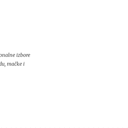
onalne izbore
du, mačke i