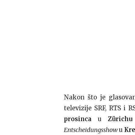
Nakon što je glasovan
televizije SRF, RTS i 
prosinca
u
Zürich
Entscheidungsshow
u
Kre