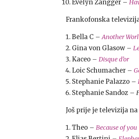
Evelyn Zangger –
Hav
Frankofonska televizij
Bella C –
Another Wor
Gina von Glasow –
Le
Kaceo –
Disque d’or
Loic Schumacher –
G
Stephanie Palazzo –
Stephanie Sandoz –
Još prije je televizija 
Theo –
Because of you
Elias Bertini –
Elepha