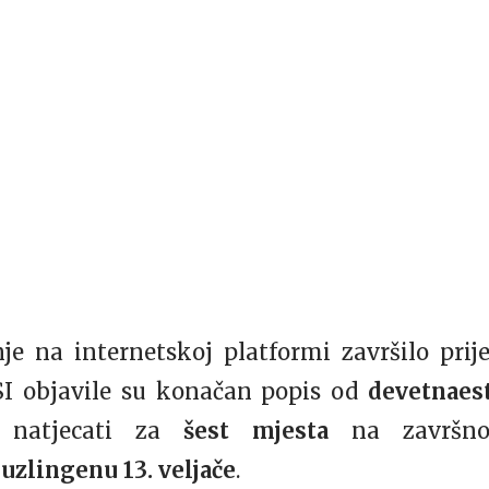
je na internetskoj platformi završilo prij
RSI objavile su konačan popis od
devetnaes
u
natjecati za
šest mjesta
na završ
uzlingenu 13. veljače
.