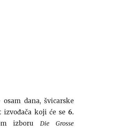
e osam dana, švicarske
t
izvođača koji će se
6.
nom izboru
Die Grosse