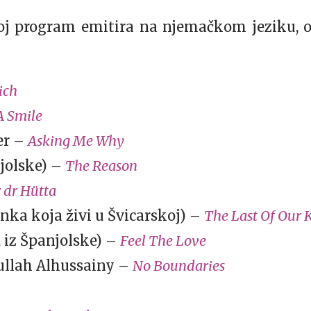
voj program emitira na njemačkom jeziku, o
ich
A Smile
er –
Asking Me Why
njolske) –
The Reason
 dr Hütta
ka koja živi u Švicarskoj) –
The Last Of Our 
, iz Španjolske) –
Feel The Love
dullah Alhussainy –
No Boundaries