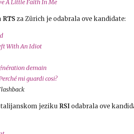
e A Little Faith In Me
a
RTS
za Zürich je odabrala ove kandidate:
ld
ft With An Idiot
énération demain
Perché mi guardi cosi?
Flashback
na talijanskom jeziku
RSI
odabrala ove kandid
nt