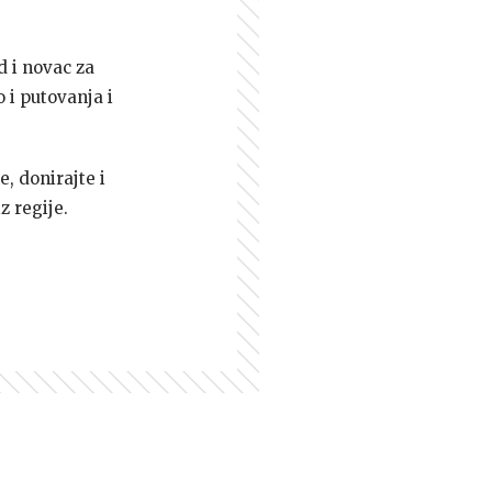
d i novac za
 i putovanja i
e, donirajte i
z regije.