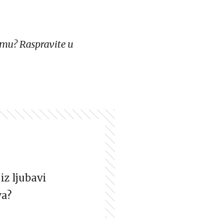
olmu?
Raspravite u
iz ljubavi
va?