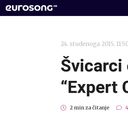
24. studenoga 2015. 11:5
Švicarci
“Expert 
2 min za čitanje