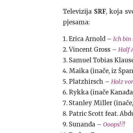
Televizija
SRF
, koja s
pjesama:
Erica Arnold –
Ich bin 
Vincent Gross –
Half 
Samuel Tobias Klaus
Maika (inače, iz Špa
Platzhirsch –
Holz vor
Rykka (inače Kanađan
Stanley Miller (inače
Patric Scott feat. Ab
Sunanda –
Ooops!?!