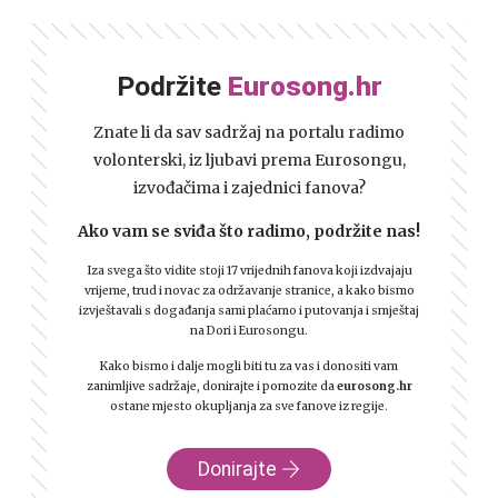
Podržite
Eurosong.hr
Znate li da sav sadržaj na portalu radimo
volonterski, iz ljubavi prema Eurosongu,
izvođačima i zajednici fanova?
Ako vam se sviđa što radimo, podržite nas!
Iza svega što vidite stoji 17 vrijednih fanova koji izdvajaju
vrijeme, trud i novac za održavanje stranice, a kako bismo
izvještavali s događanja sami plaćamo i putovanja i smještaj
na Dori i Eurosongu.
Kako bismo i dalje mogli biti tu za vas i donositi vam
zanimljive sadržaje, donirajte i pomozite da
eurosong.hr
ostane mjesto okupljanja za sve fanove iz regije.
Donirajte