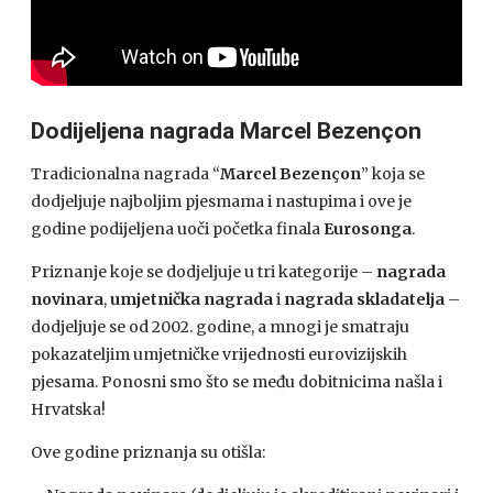
Dodijeljena nagrada Marcel Bezençon
Tradicionalna nagrada “
Marcel Bezençon
” koja se
dodjeljuje najboljim pjesmama i nastupima i ove je
godine podijeljena uoči početka finala
Eurosonga
.
Priznanje koje se dodjeljuje u tri kategorije –
nagrada
novinara
,
umjetnička nagrada
i
nagrada skladatelja
–
dodjeljuje se od 2002. godine, a mnogi je smatraju
pokazateljim umjetničke vrijednosti eurovizijskih
pjesama. Ponosni smo što se među dobitnicima našla i
Hrvatska!
Ove godine priznanja su otišla: