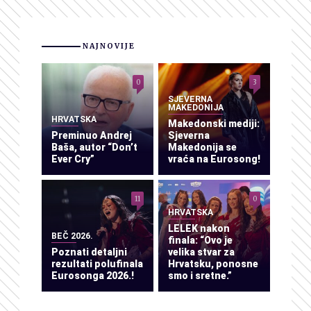
NAJNOVIJE
0
3
SJEVERNA
MAKEDONIJA
HRVATSKA
Makedonski mediji:
Preminuo Andrej
Sjeverna
Baša, autor “Don’t
Makedonija se
Ever Cry”
vraća na Eurosong!
11
0
HRVATSKA
LELEK nakon
BEČ 2026.
finala: “Ovo je
Poznati detaljni
velika stvar za
rezultati polufinala
Hrvatsku, ponosne
Eurosonga 2026.!
smo i sretne.”