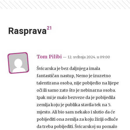
21
Rasprava
Tom Pilibi
— 12. svibnja 2024.
u
09:00
Švicarska je bez daljnjega imala
fantastičan nastup, Nemo je izuzetno
talentirana osoba, nije pobijedio na lijepe
oči ili samo zato što je nebinarna osoba.
Ipak mi je malo bezveze da je pobijedila
zemlja koju je publika stavila tek na 5.
mjesto. Ali bio sam nekako i slutio da će
pobijediti ona zemlja za koju žiriji odluče
da treba pobijediti. Švicarskoj su pomalo