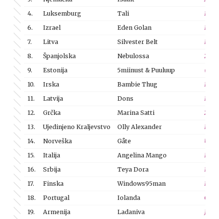
4.
Luksemburg
Tali
Fight
6.
Izrael
Eden Golan
Hurr
7.
Litva
Silvester Belt
Lukte
8.
Španjolska
Nebulossa
Zorr
9.
Estonija
5miinust & Puuluup
(Nend
10.
Irska
Bambie Thug
Doom
11.
Latvija
Dons
Holl
12.
Grčka
Marina Satti
Zari
13.
Ujedinjeno Kraljevstvo
Olly Alexander
Dizz
14.
Norveška
Gåte
Ulve
15.
Italija
Angelina Mango
La no
16.
Srbija
Teya Dora
Ram
17.
Finska
Windows95man
No Ru
18.
Portugal
Iolanda
Grito
19.
Armenija
Ladaniva
Jako