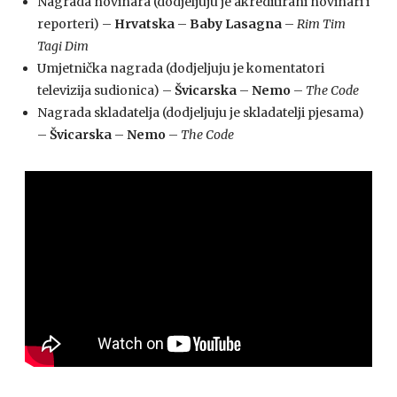
Nagrada novinara (dodjeljuju je akreditirani novinari i
reporteri) –
Hrvatska
–
Baby Lasagna
–
Rim Tim
Tagi Dim
Umjetnička nagrada (dodjeljuju je komentatori
televizija sudionica) –
Švicarska
–
Nemo
–
The Code
Nagrada skladatelja (dodjeljuju je skladatelji pjesama)
–
Švicarska
–
Nemo
–
The Code