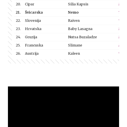
20.
Cipar
Silia Kapsis
Liar
21.
Švicarska
Nemo
The 
22.
Slovenija
Raiven
Vero
23.
Hrvatska
Baby Lasagna
Rim 
24.
Gruzija
Nutsa Buzaladze
Firef
25.
Francuska
Slimane
Mon 
26.
Austrija
Kaleen
We W