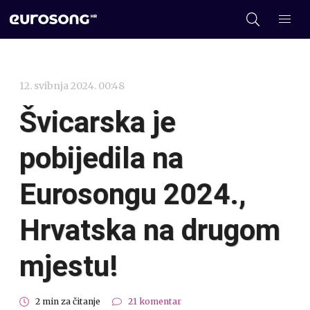
12. svibnja 2024. 00:48
Švicarska je
pobijedila na
Eurosongu 2024.,
Hrvatska na drugom
mjestu!
2 min za čitanje
21 komentar