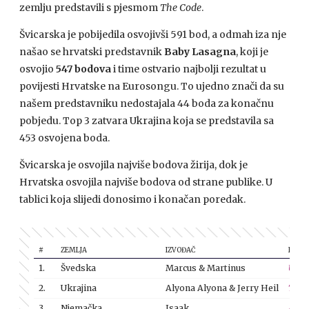
zemlju predstavili s pjesmom
The Code
.
Švicarska je pobijedila osvojivši 591 bod, a odmah iza nje
našao se hrvatski predstavnik
Baby Lasagna
, koji je
osvojio
547 bodova
i time ostvario najbolji rezultat u
povijesti Hrvatske na Eurosongu. To ujedno znači da su
našem predstavniku nedostajala 44 boda za konačnu
pobjedu. Top 3 zatvara Ukrajina koja se predstavila sa
453 osvojena boda.
Švicarska je osvojila najviše bodova žirija, dok je
Hrvatska osvojila najviše bodova od strane publike. U
tablici koja slijedi donosimo i konačan poredak.
#
ZEMLJA
IZVOĐAČ
PJES
1.
Švedska
Marcus & Martinus
Unfor
2.
Ukrajina
Alyona Alyona & Jerry Heil
Tere
3.
Njemačka
Isaak
Alwa