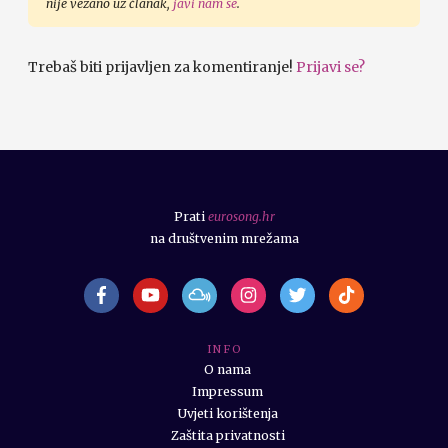
nije vezano uz članak,
javi nam se
.
Trebaš biti prijavljen za komentiranje!
Prijavi se?
Prati
eurosong.hr
na društvenim mrežama
I N F O
O nama
Impressum
Uvjeti korištenja
Zaštita privatnosti