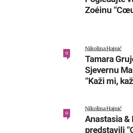
Zoéinu “Cœu
Nikolina Hajnić
0
Tamara Gruj
Sjevernu Ma
“Kaži mi, kaž
Nikolina Hajnić
0
Anastasia &
predstavili “