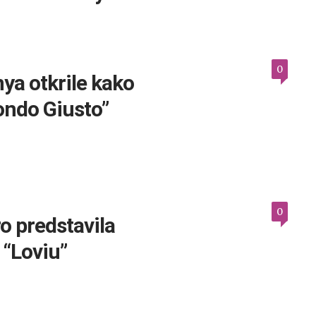
0
nya otkrile kako
ondo Giusto”
0
o predstavila
 “Loviu”