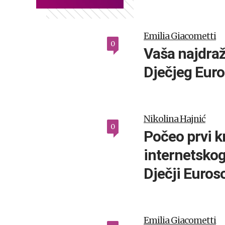
Emilia Giacometti
0
Vaša najdra
Dječjeg Eur
Nikolina Hajnić
0
Počeo prvi k
internetskog
Dječji Euros
Emilia Giacometti