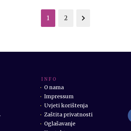
1
2
I N F O
O nama
Impressum
Uvjeti korištenja
Zaštita privatnosti
.
Oglašavanje