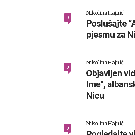
Nikolina Hajnić
0
Poslušajte “A
pjesmu za N
Nikolina Hajnić
0
Objavljen vi
Ime”, albans
Nicu
Nikolina Hajnić
0
Pogledajte v