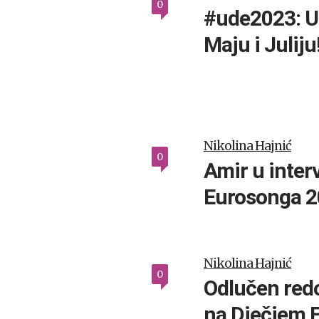
0
#ude2023: Up
Maju i Juliju
Nikolina Hajnić
0
Amir u inter
Eurosonga 2
Nikolina Hajnić
0
Odlučen redo
na Dječjem 