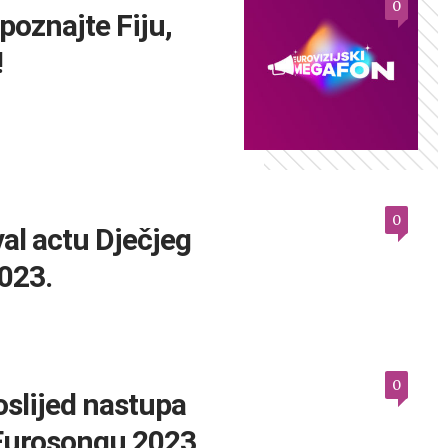
0
oznajte Fiju,
!
0
val actu Dječjeg
023.
0
slijed nastupa
Eurosongu 2023.