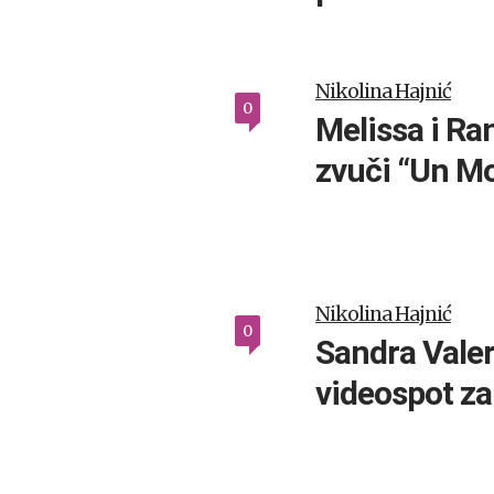
Nikolina Hajnić
0
Melissa i Ra
zvuči “Un M
Nikolina Hajnić
0
Sandra Valer
videospot za