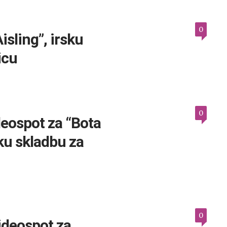
0
isling”, irsku
icu
0
deospot za “Bota
ku skladbu za
0
ideospot za