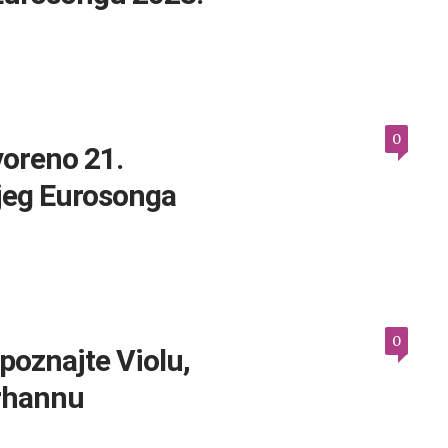
0
voreno 21.
čjeg Eurosonga
0
poznajte Violu,
Arhannu