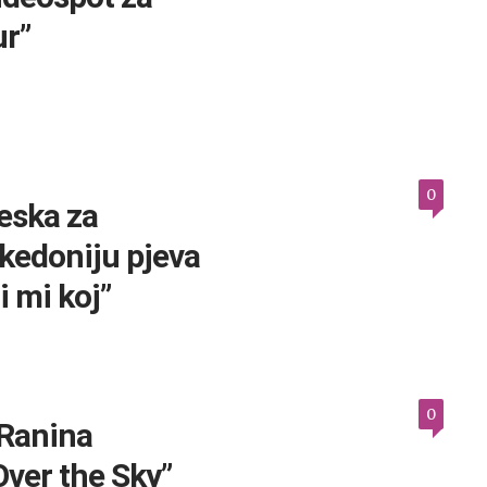
r”
0
eska za
kedoniju pjeva
i mi koj”
0
 Ranina
Over the Sky”