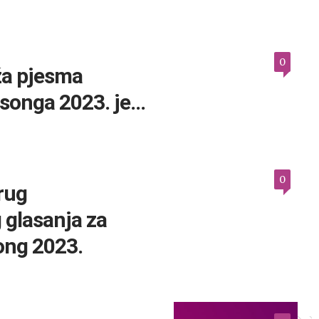
0
ža pjesma
osonga 2023. je…
0
rug
 glasanja za
ong 2023.