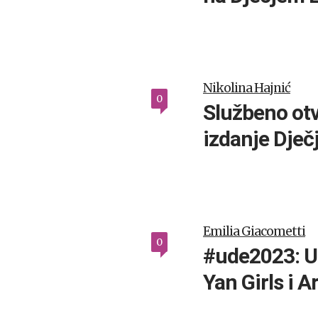
Nikolina Hajnić
0
Službeno ot
izdanje Dje
Emilia Giacometti
0
#ude2023: U
Yan Girls i 