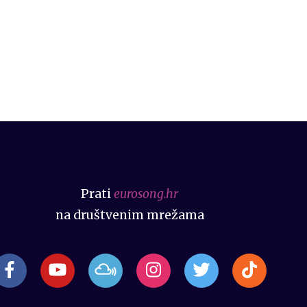
Prati
eurosong.hr
na društvenim mrežama