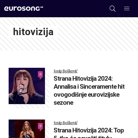
hitovizija
Josip Bošković
0
Strana Hitovizija 2024:
Annalisa i Sinceramente hit
ovogodišnje eurovizijske
sezone
Josip Bošković
0
Strana Hitovizija 2024: Top