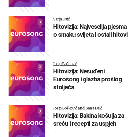
Sanja Daić
3
Hitovizija: Najveselija pjesma
o smaku svijeta i ostali hitovi
Josip Bošković
2
Hitovizija: Nesuđeni
Eurosong i glazba prošlog
stoljeća
Josip Bošković
and
Sanja Daić
3
Hitovizija: Bakina košulja za
sreću i recepti za uspjeh