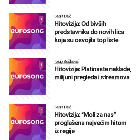
Sanja Daić
1
Hitovizija: Od bivših
predstavnika do novih lica
koja su osvojila top liste
Josip Bošković
1
Hitovizija: Platinaste naklade,
milijuni pregleda i streamova
Sanja Daić
7
Hitovizija: “Moli za nas”
proglašena najvećim hitom
iz regije