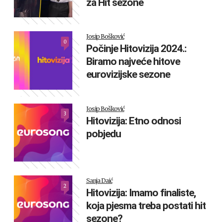
za Hit sezone
Josip Bošković
0
Počinje Hitovizija 2024.:
Biramo najveće hitove
eurovizijske sezone
Josip Bošković
3
Hitovizija: Etno odnosi
pobjedu
Sanja Daić
2
Hitovizija: Imamo finaliste,
koja pjesma treba postati hit
sezone?