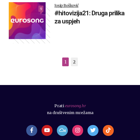
Josip Bošković
9
#hitovizija21: Druga prilika
za uspjeh
1
2
Prati
eurosong.hr
na društvenim mrežama