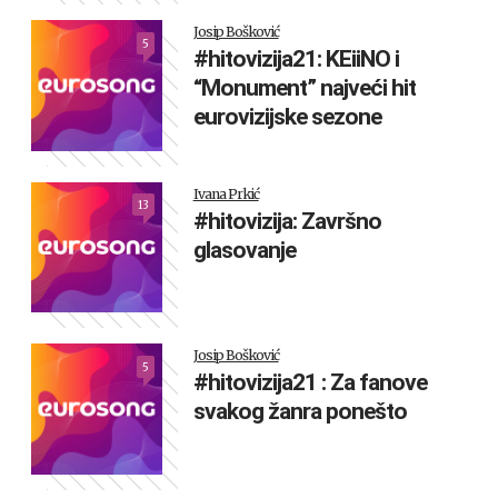
Josip Bošković
5
#hitovizija21: KEiiNO i
“Monument” najveći hit
eurovizijske sezone
Ivana Prkić
13
#hitovizija: Završno
glasovanje
Josip Bošković
5
#hitovizija21 : Za fanove
svakog žanra ponešto