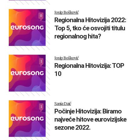
Josip Bošković
0
Regionalna Hitovizija 2022:
Top 5, tko će osvojiti titulu
regionalnog hita?
Josip Bošković
1
Regionalna Hitovizija: TOP
10
Sanja Daić
1
Počinje Hitovizija: Biramo
najveće hitove eurovizijske
sezone 2022.