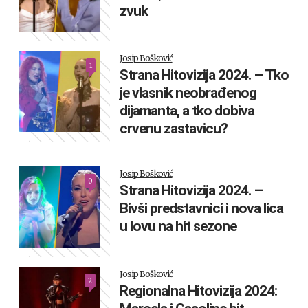
zvuk
Josip Bošković
1
Strana Hitovizija 2024. – Tko
je vlasnik neobrađenog
dijamanta, a tko dobiva
crvenu zastavicu?
Josip Bošković
0
Strana Hitovizija 2024. –
Bivši predstavnici i nova lica
u lovu na hit sezone
Josip Bošković
2
Regionalna Hitovizija 2024: