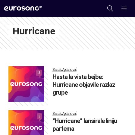
Hurricane
Faruk Ajdinović
13
Hasta la vista bejbe:
Hurricane objavile razlaz
grupe
Faruk Ajdinović
5
“Hurricane” lansirale liniju
parfema