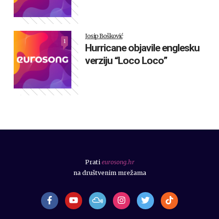
Josip Bošković
1
Hurricane objavile englesku
verziju “Loco Loco”
Prati
eurosong.hr
na društvenim mrežama