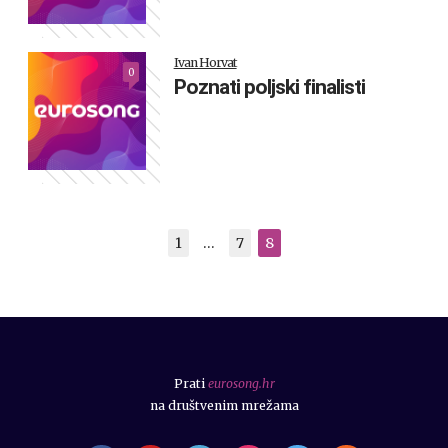
Ivan Horvat
0
Poznati poljski finalisti
1
…
7
8
Prati
eurosong.hr
na društvenim mrežama