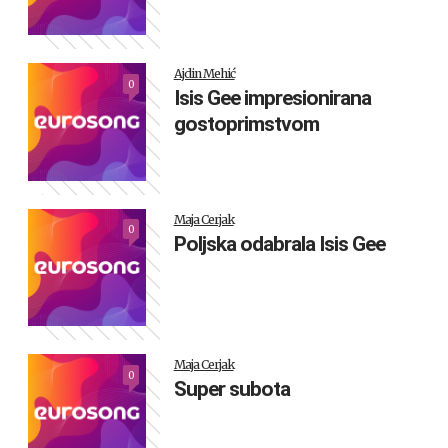
Ajdin Mehić
0
Isis Gee impresionirana
gostoprimstvom
Maja Cerjak
0
Poljska odabrala Isis Gee
Maja Cerjak
0
Super subota