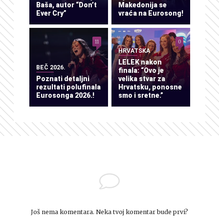
Baša, autor “Don’t
Makedonija se
Ever Cry”
vraća na Eurosong!
11
0
HRVATSKA
LELEK nakon
BEČ 2026.
finala: “Ovo je
Poznati detaljni
velika stvar za
rezultati polufinala
Hrvatsku, ponosne
Eurosonga 2026.!
smo i sretne.”
Još nema komentara. Neka tvoj komentar bude prvi?