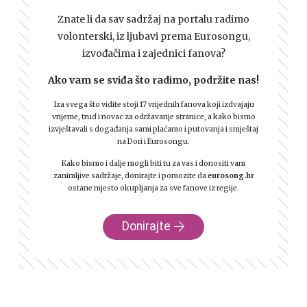
Znate li da sav sadržaj na portalu radimo
volonterski, iz ljubavi prema Eurosongu,
izvođačima i zajednici fanova?
Ako vam se sviđa što radimo, podržite nas!
Iza svega što vidite stoji 17 vrijednih fanova koji izdvajaju
vrijeme, trud i novac za održavanje stranice, a kako bismo
izvještavali s događanja sami plaćamo i putovanja i smještaj
na Dori i Eurosongu.
Kako bismo i dalje mogli biti tu za vas i donositi vam
zanimljive sadržaje, donirajte i pomozite da
eurosong.hr
ostane mjesto okupljanja za sve fanove iz regije.
Donirajte