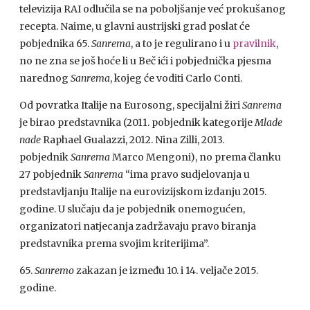
televizija RAI odlučila se na poboljšanje već prokušanog
recepta. Naime, u glavni austrijski grad poslat će
pobjednika 65.
Sanrema
, a to je regulirano i u
pravilnik
,
no ne zna se još hoće li u Beč ići i pobjednička pjesma
narednog
Sanrema
, kojeg će voditi Carlo Conti.
Od povratka Italije na Eurosong, specijalni žiri
Sanrema
je birao predstavnika (2011. pobjednik kategorije
Mlade
nade
Raphael Gualazzi, 2012. Nina Zilli, 2013.
pobjednik
Sanrema
Marco Mengoni), no prema članku
27 pobjednik
Sanrema
“ima pravo sudjelovanja u
predstavljanju Italije na eurovizijskom izdanju 2015.
godine. U slučaju da je pobjednik onemogućen,
organizatori natjecanja zadržavaju pravo biranja
predstavnika prema svojim kriterijima”.
65.
Sanremo
zakazan je između 10. i 14. veljače 2015.
godine.