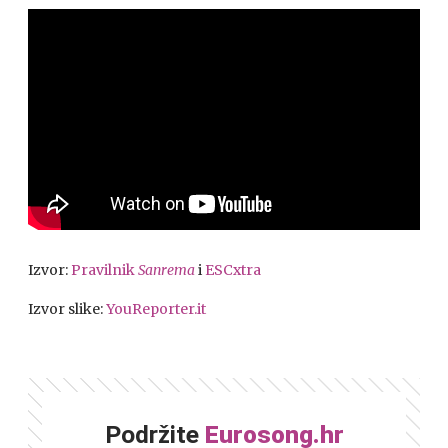
Izvor:
Pravilnik
Sanrema
i
ESCxtra
Izvor slike:
YouReporter.it
Podržite
Eurosong.hr