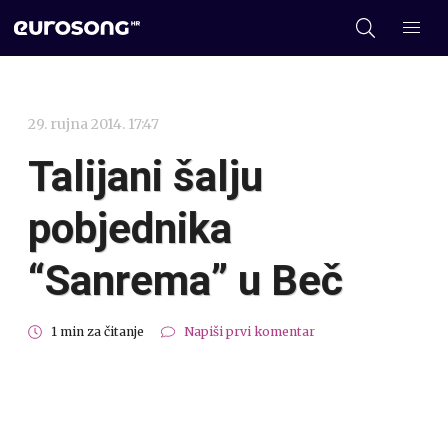
29. rujna 2014. 17:47
Talijani šalju
pobjednika
“Sanrema” u Beč
1 min za čitanje
Napiši prvi komentar