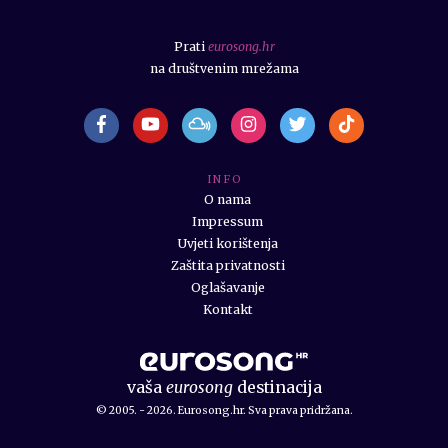
Prati
eurosong.hr
na društvenim mrežama
I N F O
O nama
Impressum
Uvjeti korištenja
Zaštita privatnosti
Oglašavanje
Kontakt
vaša
eurosong
destinacija
© 2005. - 2026. Eurosong.hr. Sva prava pridržana.