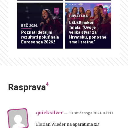
11
0
HRVATSKA
LELEK nakon
BEČ 2026.
finala: “Ovo je
Poznati detaljni
velika stvar za
rezultati polufinala
Hrvatsku, ponosne
Eurosonga 2026.!
smo i sretne.”
4
Rasprava
quicksilver
— 30. studenoga 2021.
u
17:13
Florian Wieder na aparatima xD