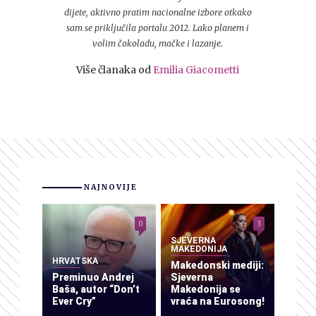
dijete, aktivno pratim nacionalne izbore otkako
sam se priključila portalu 2012. Lako planem i
volim čokoladu, mačke i lazanje.
Više članaka od
Emilia Giacometti
NAJNOVIJE
0
3
SJEVERNA
MAKEDONIJA
HRVATSKA
Makedonski mediji:
Preminuo Andrej
Sjeverna
Baša, autor “Don’t
Makedonija se
Ever Cry”
vraća na Eurosong!