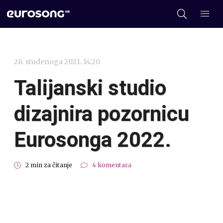
28. studenoga 2021. 14:20
Talijanski studio
dizajnira pozornicu
Eurosonga 2022.
2 min za čitanje
4 komentara