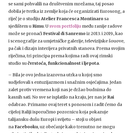
se sami pohvalili na društvenim mrežama, taj posao
dobila je tvrtka iz zemlje koja će organizirati Eurosong, a
riječ je o studiju
Atelier Francesca Montinaro
sa
sjedištem u
Rimu
. U
svom portfoliju
među ranije radove
može se pronaći
Festival di Sanremo
iz 2013. i 2019., kao
i scenografije za umjetničke galerije, televizijske šouove,
pa čak i dizajn interijera privatnih stanova. Prema svojim
riječima, tri principa prema kojima radi ovaj rimski
studio su
čvrstoća, funkcionalnost i ljepota
.
– Bila je ovo jedna izazovna utrka u kojoj smo
sudjelovali s entuzijazmom i snažnim osjećajima. Jedan
zalet protiv vremena koji nas je držao budnima do
kasnih sati. No sve se isplatilo na kraju, jer nas je
Rai
odabrao. Primamo ovaj teret s ponosom i radit ćemo da
cijeloj Italiji isporučimo pozornicu koja pokazuje
talijansku dušu Europi i svijetu – stoji u objavi
na
Facebooku
, uz obećanje kako trenutno ne mogu