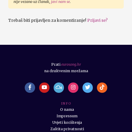
nije vezano uz članak,
javi nam se
.
Trebaš biti prijavljen za komentiranje!
Prijavi se?
Prati
eurosong.hr
na društvenim mrežama
I N F O
O nama
Impressum
Uvjeti korištenja
Zaštita privatnosti