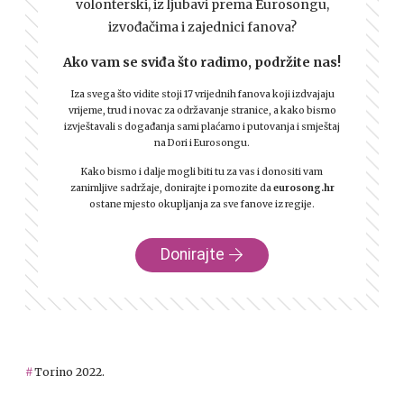
volonterski, iz ljubavi prema Eurosongu,
izvođačima i zajednici fanova?
Ako vam se sviđa što radimo, podržite nas!
Iza svega što vidite stoji 17 vrijednih fanova koji izdvajaju
vrijeme, trud i novac za održavanje stranice, a kako bismo
izvještavali s događanja sami plaćamo i putovanja i smještaj
na Dori i Eurosongu.
Kako bismo i dalje mogli biti tu za vas i donositi vam
zanimljive sadržaje, donirajte i pomozite da
eurosong.hr
ostane mjesto okupljanja za sve fanove iz regije.
Donirajte
Torino 2022.