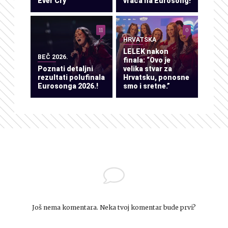
Ever Cry”
vraća na Eurosong!
11
0
HRVATSKA
LELEK nakon
BEČ 2026.
finala: “Ovo je
Poznati detaljni
velika stvar za
rezultati polufinala
Hrvatsku, ponosne
Eurosonga 2026.!
smo i sretne.”
Još nema komentara. Neka tvoj komentar bude prvi?