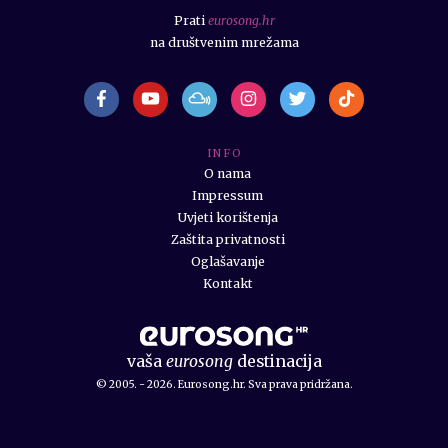
Prati
eurosong.hr
na društvenim mrežama
I N F O
O nama
Impressum
Uvjeti korištenja
Zaštita privatnosti
Oglašavanje
Kontakt
vaša
eurosong
destinacija
© 2005. - 2026. Eurosong.hr. Sva prava pridržana.