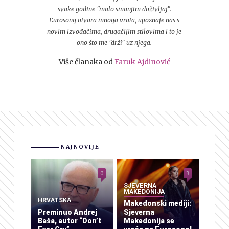
svake godine "malo smanjim doživljaj".
Eurosong otvara mnoga vrata, upoznaje nas s
novim izvođačima, drugačijim stilovima i to je
ono što me "drži" uz njega.
Više članaka od
Faruk Ajdinović
NAJNOVIJE
0
3
SJEVERNA
MAKEDONIJA
HRVATSKA
Makedonski mediji:
Preminuo Andrej
Sjeverna
Baša, autor “Don’t
Makedonija se